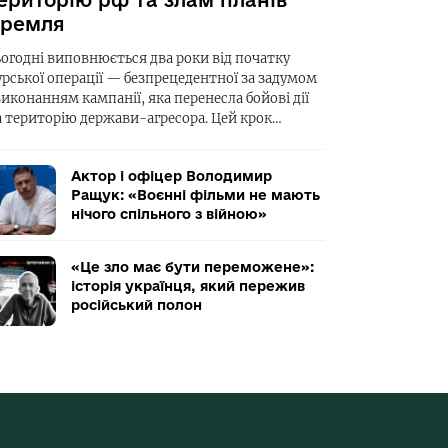
ериторію рф та злам планів
ремля
ьогодні виповнюється два роки від початку
урської операції — безпрецедентної за задумом
виконанням кампанії, яка перенесла бойові дії
а територію держави-агресора. Цей крок…
Актор і офіцер Володимир
Ращук: «Воєнні фільми не мають
нічого спільного з війною»
«Це зло має бути переможене»:
історія українця, який пережив
російський полон