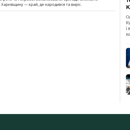
т
 Харківщину — край, де народився та виріс.
К
С
К
і 
н