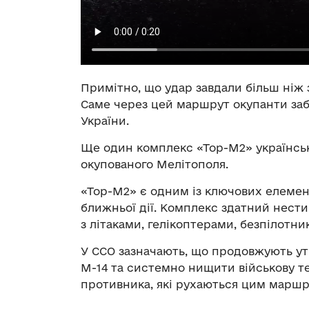
Примітно, що удар завдали більш ніж за
Саме через цей маршрут окупанти заб
України.
Ще один комплекс «Тор-М2» українськ
окупованого Мелітополя.
«Тор-М2» є одним із ключових елемен
ближньої дії. Комплекс здатний нести
з літаками, гелікоптерами, безпілотн
У ССО зазначають, що продовжують у
М-14 та системно нищити військову те
противника, які рухаються цим маршр