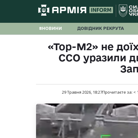
#НОВИНИ
ДОВІДНИК РЕКРУТА
«Тор-М2» не дої
ССО уразили дв
За
29 Травня 2026, 18:27
Прочитаєте за:
< 