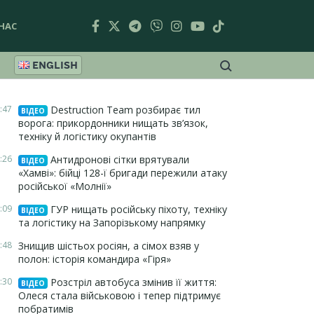
НАС
ENGLISH
:47
Destruction Team розбирає тил
ВІДЕО
ворога: прикордонники нищать зв’язок,
техніку й логістику окупантів
:26
Антидронові сітки врятували
ВІДЕО
«Хамві»: бійці 128-ї бригади пережили атаку
російської «Молнії»
:09
ГУР нищать російську піхоту, техніку
ВІДЕО
та логістику на Запорізькому напрямку
:48
Знищив шістьох росіян, а сімох взяв у
полон: історія командира «Гіря»
:30
Розстріл автобуса змінив її життя:
ВІДЕО
Олеся стала військовою і тепер підтримує
побратимів