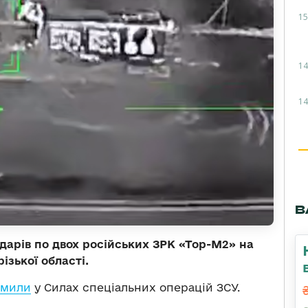
15
14
14
В
дарів по двох російських ЗРК «Тор-М2» на
ізької області.
омили
у Силах спеціальних операцій ЗСУ.