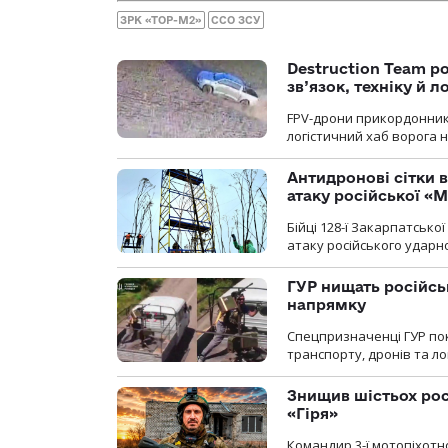
ЗРК «ТОР-М2»
ССО ЗСУ
Destruction Team р
зв’язок, техніку й л
FPV-дрони прикордонників
логістичний хаб ворога 
Антидронові сітки в
атаку російської «М
Бійці 128-ї Закарпатсько
атаку російського ударн
ГУР нищать російськ
напрямку
Спецпризначенці ГУР пок
транспорту, дронів та ло
Знищив шістьох росі
«Гіря»
Командир 3-ї мотопіхотно