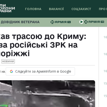
ГОЛОВНА
ВАКАНСІЇ
СОЦЗАХИСТ
ПРО 
ДОВІДНИК ВЕТЕРАНА
хав трасою до Криму:
16
а російські ЗРК на
поріжжі
16
НОВИНИ
16
Слідкуйте за АрміяInform в Google
1
хв.
15
15