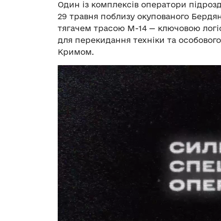
Один із комплексів оператори підрозді
29 травня поблизу окупованого Бердя
тягачем трасою М-14 — ключовою логі
для перекидання техніки та особовог
Кримом.