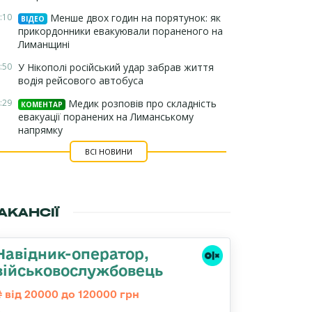
:10
Менше двох годин на порятунок: як
ВІДЕО
прикордонники евакуювали пораненого на
Лиманщині
:50
У Нікополі російський удар забрав життя
водія рейсового автобуса
:29
Медик розповів про складність
КОМЕНТАР
евакуації поранених на Лиманському
напрямку
ВСІ НОВИНИ
АКАНСІЇ
Навідник-оператор,
військовослужбовець
від 20000 до 120000 грн