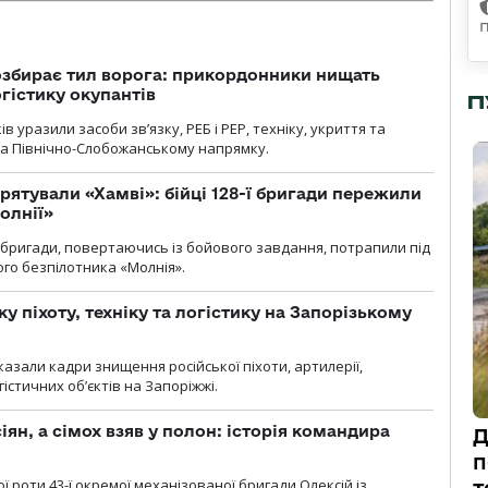
озбирає тил ворога: прикордонники нищать
огістику окупантів
П
 уразили засоби зв’язку, РЕБ і РЕР, техніку, укриття та
на Північно-Слобожанському напрямку.
рятували «Хамві»: бійці 128-ї бригади пережили
олнії»
ї бригади, повертаючись із бойового завдання, потрапили під
ого безпілотника «Молнія».
у піхоту, техніку та логістику на Запорізькому
азали кадри знищення російської піхоти, артилерії,
гістичних об’єктів на Запоріжжі.
ян, а сімох взяв у полон: історія командира
Д
п
ї роти 43-ї окремої механізованої бригади Олексій із