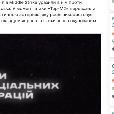
лів Middle Strike уразили в ніч проти
нська. У момент атаки «Тор-М2» перевозили
стичною артерією, яку росія використовує
о складу між росією і тимчасово окупованим