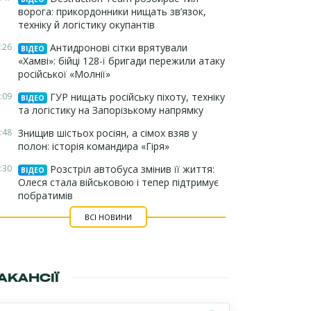
ворога: прикордонники нищать зв’язок,
техніку й логістику окупантів
:26
Антидронові сітки врятували
ВІДЕО
«Хамві»: бійці 128-ї бригади пережили атаку
російської «Молнії»
:09
ГУР нищать російську піхоту, техніку
ВІДЕО
та логістику на Запорізькому напрямку
:48
Знищив шістьох росіян, а сімох взяв у
полон: історія командира «Гіря»
:30
Розстріл автобуса змінив її життя:
ВІДЕО
Олеся стала військовою і тепер підтримує
побратимів
ВСІ НОВИНИ
АКАНСІЇ