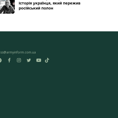
історія українця, який пережив
російський полон
ess@armyinform.com.ua