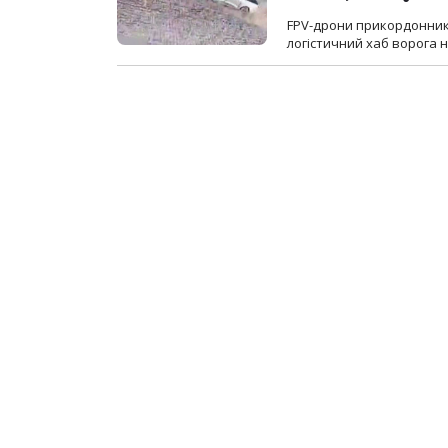
FPV-дрони прикордонників
логістичний хаб ворога 