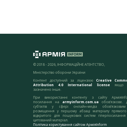
© 2018 - 2026, ІНФОРМАЦІЙНЕ АГЕНТСТВО,
Міністерство оборони України
Контент доступний за ліцензією
Creative Comm
Attribution 4.0 International license
якщо 
зазначено інше.
При використанні контенту з сайту АрміяInf
посилання на
armyinform.com.ua
обов’язкове. 
суб’єктів у сфері онлайн-медіа обов’язкови
розміщення у першому абзаці матеріалу прямого
відкритого для пошукових систем гіперпосилання
цитований матеріал.
Політика користування сайтом АрміяInform