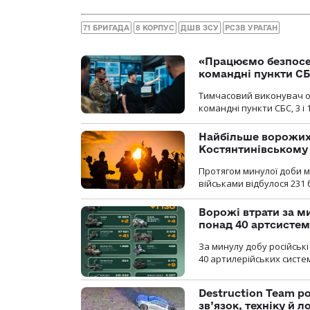
71 БРИГАДА
8 КОРПУС
ДШВ ЗСУ
РСЗВ УРАГАН
«Працюємо безпосер
командні пункти СБС
Тимчасовий виконувач об
командні пункти СБС, 3 і 
Найбільше ворожих
Костянтинівському
Протягом минулої доби м
військами відбулося 231 
Ворожі втрати за ми
понад 40 артсистем
За минулу добу російські
40 артилерійських систем
Destruction Team р
зв’язок, техніку й л