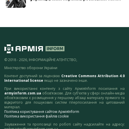
© 2018 - 2026, ІНФОРМАЦІЙНЕ АГЕНТСТВО,
Міністерство оборони України
Контент доступний за ліцензією
Creative Commons Attribution 4.0
International license
якщо не зазначено інше.
При використанні контенту з сайту АрміяInform посилання на
armyinform.com.ua
обов’язкове. Для суб’єктів у сфері онлайн-медіа
обов’язковим є розміщення у першому абзаці матеріалу прямого та
відкритого для пошукових систем гіперпосилання на цитований
матеріал.
Політика користування сайтом АрміяInform
Політика використання файлів cookie
Зауваження та пропозиції по роботі сайту надсилайте на адресу:
webmaster@armyinform.com.ua