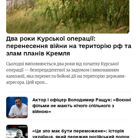
Два роки Курської операції:
перенесення війни на територію рф та
злам планів Кремля
Сьогодні виповнюється два роки від початку Курської
операції — безпрецедентної за задумом і виконанням
кампанії, яка перенесла бойові дії на територію держави-
агресора. Цей крок…
Актор і офіцер Володимир Ращук: «Воєнні
фільми не мають нічого спільного з
війною»
«Це зло має бути переможене»: історія
українця, який пережив російський полон