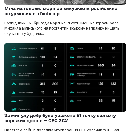
Міна на голови: морпіхи викурюють російських
штурмовиків з їхніх нір
Розвідники 36-ї бригади морської піхоти імені контрадмірала
Михайла Білінського на Костянтинівському напрямку нищать
окупантів у будівлях.
За минулу добу було уражено 61 точку вильоту
ворожих дронів — СБС ЗСУ
Протягом доби підрозділи угруповання СБС уразили/знищили