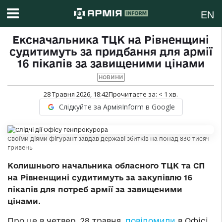
EN
Ексначальника ТЦК на Рівненщині
судитимуть за придбання для армії
16 пікапів за завищеними цінами
НОВИНИ
28 Травня 2026, 18:42
Прочитаєте за:
< 1
хв.
Слідкуйте за АрміяInform в Google
Своїми діями фігурант завдав державі збитків на понад 830 тисяч
гривень
Колишнього начальника обласного ТЦК та СП
на Рівненщині судитимуть за закупівлю 16
пікапів для потреб армії за завищеними
цінами.
Про це в четвер, 28 травня,
повідомили
в Офісі