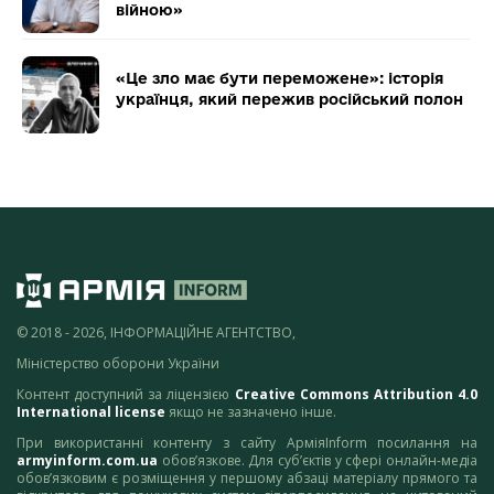
війною»
«Це зло має бути переможене»: історія
українця, який пережив російський полон
© 2018 - 2026, ІНФОРМАЦІЙНЕ АГЕНТСТВО,
Міністерство оборони України
Контент доступний за ліцензією
Creative Commons Attribution 4.0
International license
якщо не зазначено інше.
При використанні контенту з сайту АрміяInform посилання на
armyinform.com.ua
обов’язкове. Для суб’єктів у сфері онлайн-медіа
обов’язковим є розміщення у першому абзаці матеріалу прямого та