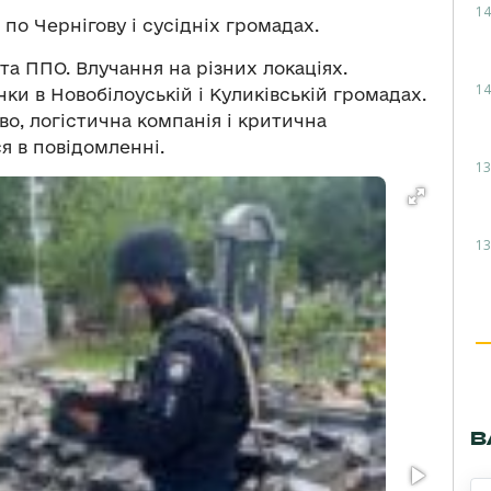
14
по Чернігову і сусідніх громадах.
ота ППО. Влучання на різних локаціях.
14
ки в Новобілоуській і Куликівській громадах.
о, логістична компанія і критична
я в повідомленні.
13
13
В