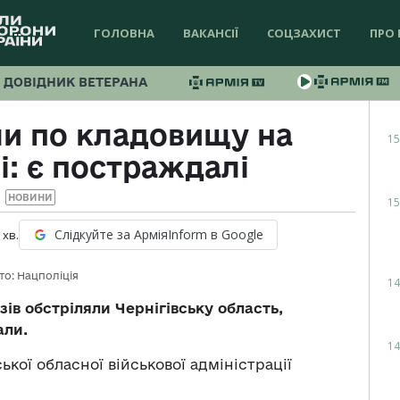
ГОЛОВНА
ВАКАНСІЇ
СОЦЗАХИСТ
ПРО 
ДОВІДНИК ВЕТЕРАНА
ли по кладовищу на
15
і: є постраждалі
НОВИНИ
15
Слідкуйте за АрміяInform в Google
хв.
то: Нацполіція
14
ів обстріляли Чернігівську область,
али.
14
ької обласної військової адміністрації