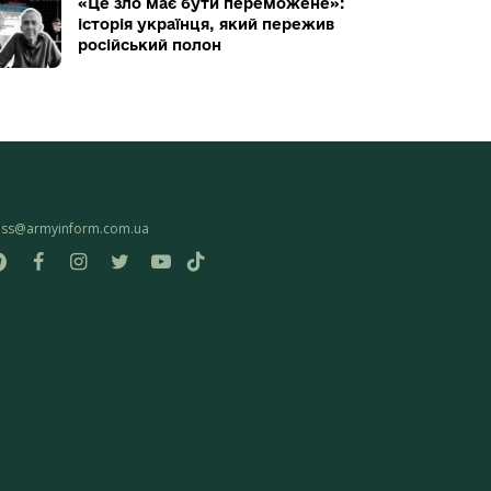
«Це зло має бути переможене»:
історія українця, який пережив
російський полон
ess@armyinform.com.ua