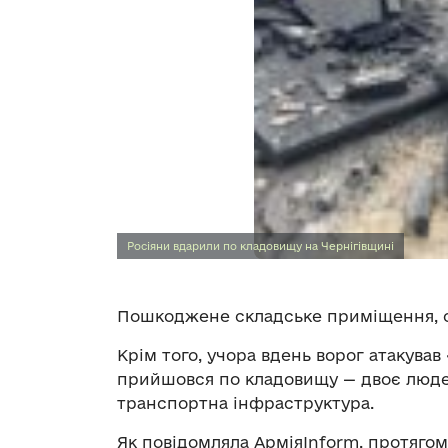
Росіяни вдарили по кладовищу на Чернігівщині
Пошкоджене складське приміщення, сп
Крім того, учора вдень ворог атакував
прийшовся по кладовищу — двоє люде
транспортна інфраструктура.
Як повідомляла АрміяInform, протягом