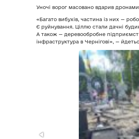
Уночі ворог масовано вдарив дронами 
«Багато вибухів, частина із них — роб
Є руйнування. Ціллю стали дачні будин
А також — деревообробне підприємств
інфраструктура в Чернігові», — йдетьс