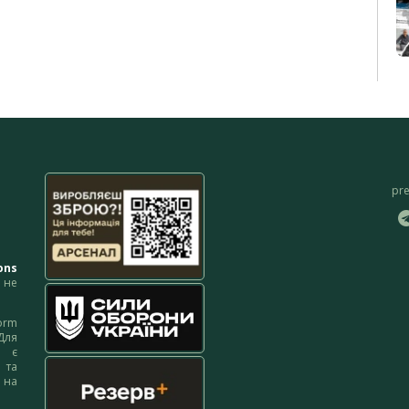
pr
ons
не
orm
Для
м є
 та
 на