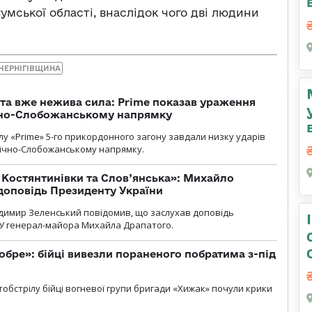
умської області, внаслідок чого дві людини
ЧЕРНІГІВЩИНА
 та вже нежива сила: Prime показав ураження
ічно-Слобожанському напрямку
у «Prime» 5-го прикордонного загону завдали низку ударів
нічно-Слобожанському напрямку.
т Костянтинівки та Слов’янська»: Михайло
доповідь Президенту України
димир Зеленський повідомив, що заслухав доповідь
У генерал-майора Михайла Драпатого.
обре»: бійці вивезли пораненого побратима з-під
обстрілу бійці вогневої групи бригади «Хижак» почули крики