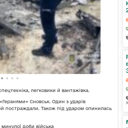
ецтехніка, легковики й вантажівка.
 «Геранями» Сновськ. Один з ударів
й постраждали. Також під ударом опинилась
 минулої доби війська