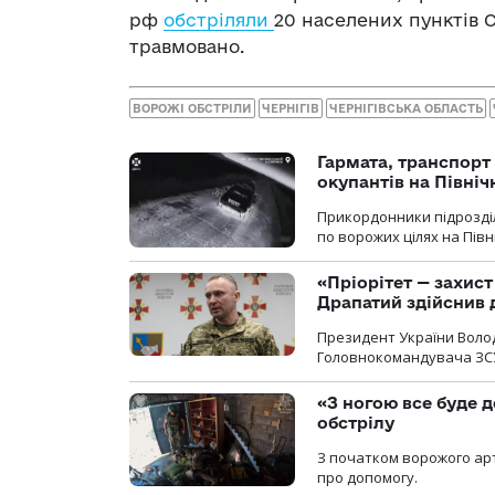
рф
обстріляли
20 населених пунктів С
травмовано.
ВОРОЖІ ОБСТРІЛИ
ЧЕРНІГІВ
ЧЕРНІГІВСЬКА ОБЛАСТЬ
Гармата, транспорт
окупантів на Півн
Прикордонники підрозділ
по ворожих цілях на Пів
«Пріорітет — захис
Драпатий здійснив 
Президент України Воло
Головнокомандувача ЗС
«З ногою все буде д
обстрілу
З початком ворожого арт
про допомогу.