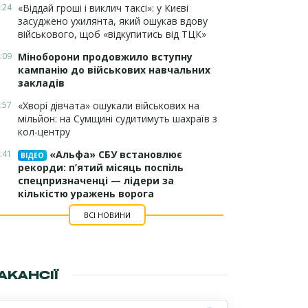
:24
«Віддай гроші і виклич таксі»: у Києві
засуджено ухилянта, який ошукав вдову
військового, щоб «відкупитись від ТЦК»
:09
Міноборони продовжило вступну
кампанію до військових навчальних
закладів
:57
«Хворі дівчата» ошукали військових на
мільйон: на Сумщині судитимуть шахраїв з
кол-центру
:41
«Альфа» СБУ встановлює
ВІДЕО
рекорди: п’ятий місяць поспіль
спецпризначенці — лідери за
кількістю уражень ворога
ВСІ НОВИНИ
АКАНСІЇ