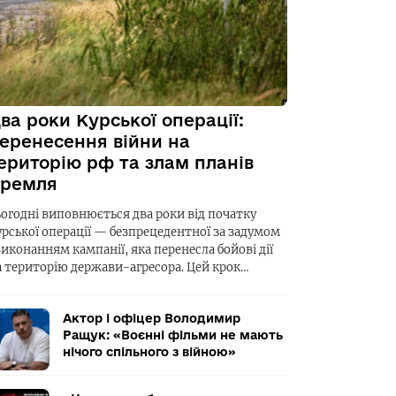
ва роки Курської операції:
еренесення війни на
ериторію рф та злам планів
ремля
ьогодні виповнюється два роки від початку
урської операції — безпрецедентної за задумом
виконанням кампанії, яка перенесла бойові дії
а територію держави-агресора. Цей крок…
Актор і офіцер Володимир
Ращук: «Воєнні фільми не мають
нічого спільного з війною»