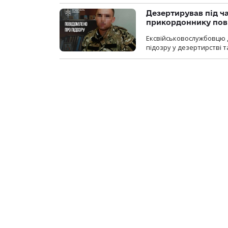
Дезертирував під ч
прикордоннику пов
Ексвійськовослужбовцю 
підозру у дезертирстві т