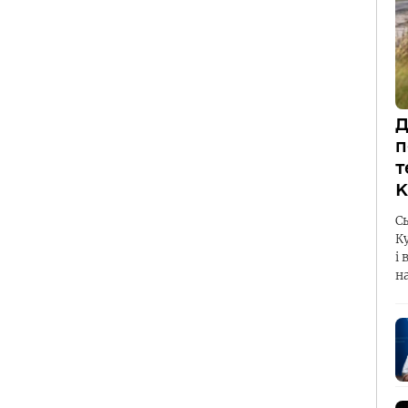
Д
п
т
К
С
К
і 
н