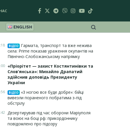
НАС
ENGLISH
:18
Гармата, транспорт та вже нежива
ВІДЕО
сила: Prime показав ураження окупантів на
Північно-Слобожанському напрямку
:00
«Пріорітет — захист Костянтинівки та
Слов’янська»: Михайло Драпатий
здійснив доповідь Президенту
України
:56
«З ногою все буде добре»: бійці
ВІДЕО
вивезли пораненого побратима з-під
обстрілу
:42
Дезертирував під час оборони Маріуполя
та воює на боці рф: прикордоннику
повідомлено про підозру