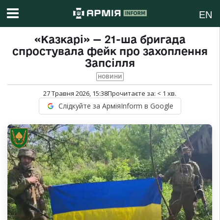
EN
«Казкарі» — 21-ша бригада
спростувала фейк про захоплення
Запсілля
НОВИНИ
27 Травня 2026, 15:38
Прочитаєте за:
< 1
хв.
Слідкуйте за АрміяInform в Google