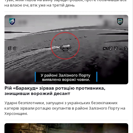
на власні очі, втік уже на третій день
Рій «Баракуд» зірвав ротацію противника,
знищивши ворожий десант
Ударні безпілотники, запущені з українських безекіпажних
катерів зірвали ротацію окупантів в районі Залізного Порту на
Херсонщині.