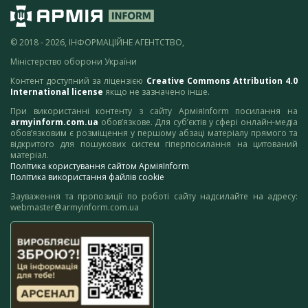
© 2018 - 2026, ІНФОРМАЦІЙНЕ АГЕНТСТВО,
Міністерство оборони України
Контент доступний за ліцензією
Creative Commons Attribution 4.0
International license
якщо не зазначено інше.
При використанні контенту з сайту АрміяInform посилання на
armyinform.com.ua
обов’язкове. Для суб’єктів у сфері онлайн-медіа
обов’язковим є розміщення у першому абзаці матеріалу прямого та
відкритого для пошукових систем гіперпосилання на цитований
матеріал.
Політика користування сайтом АрміяInform
Політика використання файлів cookie
Зауваження та пропозиції по роботі сайту надсилайте на адресу:
webmaster@armyinform.com.ua