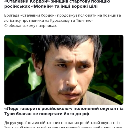
«Сталевий Кордон» знищив стартову позицію
російських «Молній» та інші ворожі цілі
Бригада «Сталевий Кордон» продовжує полювати на позиції та
логістику противника на Курському та Північно-
Слобожанському напрямках.
«Ледь говорить російською»: полонений окупант із
Туви благає не повертати його до рф
До рук українських військових потрапив російський окупант із
Туви, який пішов на війну заради грошей, проте побачивши все