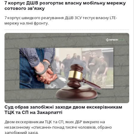
7 корпус ДШВ розгортає власну мобільну мережу
сотового зв’язку
7 корпус швидкого реагування ДШВ ЗСУ тестує власну LTE-
мережу на лінії фронту.
Суд обрав запобіжні заходи двом екскерівникам
ТЦК та СП на Закарпатті
Двом екскерівникам ТЦК та СП, яких ДБР викрило на
незаконному «списанні» понад тисячі чоловіків, обрано
запобіжний захід.