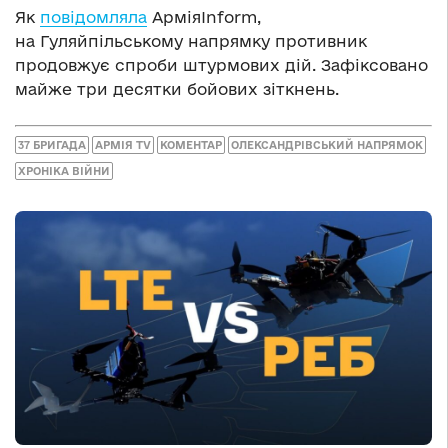
Як
повідомляла
АрміяInform,
на Гуляйпільському напрямку противник
продовжує спроби штурмових дій. Зафіксовано
майже три десятки бойових зіткнень.
37 БРИГАДА
АРМІЯ TV
КОМЕНТАР
ОЛЕКСАНДРІВСЬКИЙ НАПРЯМОК
ХРОНІКА ВІЙНИ