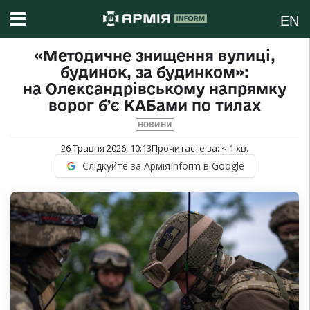
EN
«Методичне знищення вулиці,
будинок, за будинком»:
на Олександрівському напрямку
ворог б’є КАБами по тилах
НОВИНИ
26 Травня 2026, 10:13
Прочитаєте за:
< 1
хв.
Слідкуйте за АрміяInform в Google