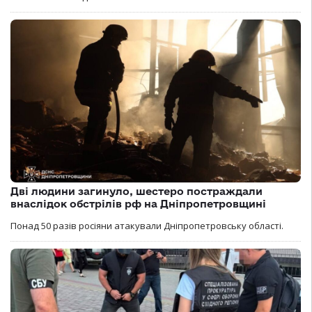
Дві людини загинуло, шестеро постраждали
внаслідок обстрілів рф на Дніпропетровщині
Понад 50 разів росіяни атакували Дніпропетровську області.