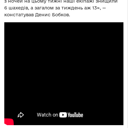
з ночей на цьому тижні наші екіпажі знищили
6 шахедів, а загалом за тиждень аж 13», —
констатував Денис Бобков.