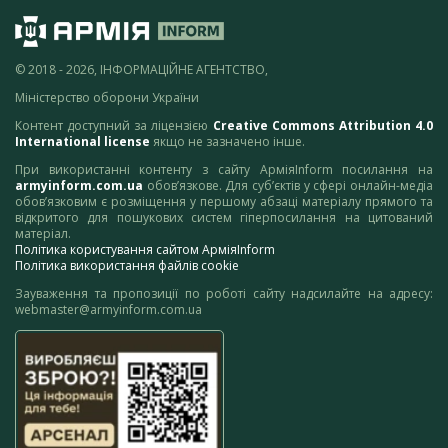
© 2018 - 2026, ІНФОРМАЦІЙНЕ АГЕНТСТВО,
Міністерство оборони України
Контент доступний за ліцензією
Creative Commons Attribution 4.0
International license
якщо не зазначено інше.
При використанні контенту з сайту АрміяInform посилання на
armyinform.com.ua
обов’язкове. Для суб’єктів у сфері онлайн-медіа
обов’язковим є розміщення у першому абзаці матеріалу прямого та
відкритого для пошукових систем гіперпосилання на цитований
матеріал.
Політика користування сайтом АрміяInform
Політика використання файлів cookie
Зауваження та пропозиції по роботі сайту надсилайте на адресу:
webmaster@armyinform.com.ua