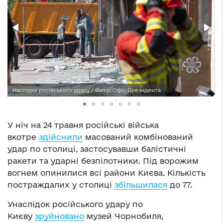
Наслідки російського удару / Фото: Офіс Президента
У ніч на 24 травня російські війська
вкотре
здійснили
масований комбінований
удар по столиці, застосувавши балістичні
ракети та ударні безпілотники. Під ворожим
вогнем опинилися всі райони Києва. Кількість
постраждалих у столиці
збільшилася
до 77.
Унаслідок російського удару по
Києву
зруйновано
музей Чорнобиля,