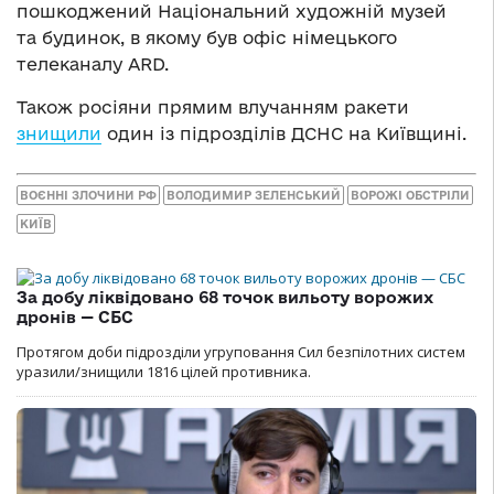
пошкоджений Національний художній музей
та будинок, в якому був офіс німецького
телеканалу ARD.
Також росіяни прямим влучанням ракети
знищили
один із підрозділів ДСНС на Київщині.
ВОЄННІ ЗЛОЧИНИ РФ
ВОЛОДИМИР ЗЕЛЕНСЬКИЙ
ВОРОЖІ ОБСТРІЛИ
КИЇВ
За добу ліквідовано 68 точок вильоту ворожих
дронів — СБС
Протягом доби підрозділи угруповання Сил безпілотних систем
уразили/знищили 1816 цілей противника.