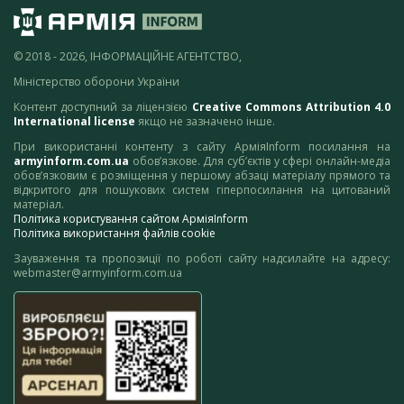
© 2018 - 2026, ІНФОРМАЦІЙНЕ АГЕНТСТВО,
Міністерство оборони України
Контент доступний за ліцензією
Creative Commons Attribution 4.0
International license
якщо не зазначено інше.
При використанні контенту з сайту АрміяInform посилання на
armyinform.com.ua
обов’язкове. Для суб’єктів у сфері онлайн-медіа
обов’язковим є розміщення у першому абзаці матеріалу прямого та
відкритого для пошукових систем гіперпосилання на цитований
матеріал.
Політика користування сайтом АрміяInform
Політика використання файлів cookie
Зауваження та пропозиції по роботі сайту надсилайте на адресу:
webmaster@armyinform.com.ua