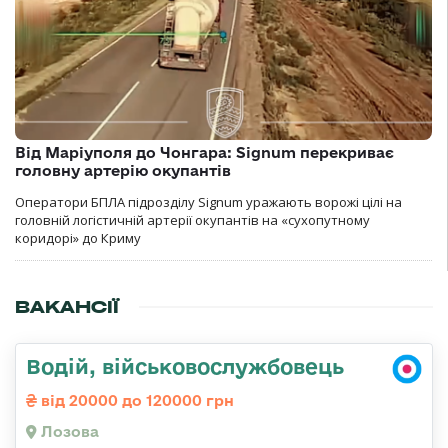
Від Маріуполя до Чонгара: Signum перекриває
головну артерію окупантів
Оператори БПЛА підрозділу Signum уражають ворожі цілі на
головній логістичній артерії окупантів на «сухопутному
коридорі» до Криму
ВАКАНСІЇ
Водій, військовослужбовець
від 20000 до 120000 грн
Лозова