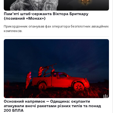
Пам’яті штаб-сержанта Віктора Бриткару
(позивний «Монах»)
Прикордонник опанував фах оператора безпілотних авіаційних
комплексів.
Основний напрямок — Одещина: окупанти
атакували вночі ракетами різних типів та понад
200 БПЛА