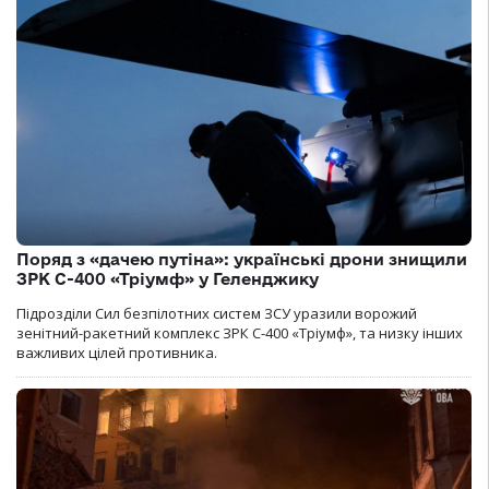
Поряд з «дачею путіна»: українські дрони знищили
ЗРК С-400 «Тріумф» у Геленджику
Підрозділи Сил безпілотних систем ЗСУ уразили ворожий
зенітний-ракетний комплекс ЗРК С-400 «Тріумф», та низку інших
важливих цілей противника.