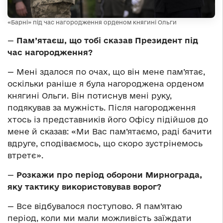
«Барні» під час нагородження орденом княгині Ольги
—
Пам’ятаєш, що тобі сказав Президент під
час нагородження?
— Мені здалося по очах, що він мене пам’ятає,
оскільки раніше я була нагороджена орденом
княгині Ольги. Він потиснув мені руку,
подякував за мужність. Після нагородження
хтось із представників його Офісу підійшов до
мене й сказав: «Ми Вас пам’ятаємо, раді бачити
вдруге, сподіваємось, що скоро зустрінемось
втретє».
—
Розкажи про період оборони Мирнограда,
яку тактику використовував ворог?
— Все відбувалося поступово. Я пам’ятаю
період, коли ми мали можливість заїждати