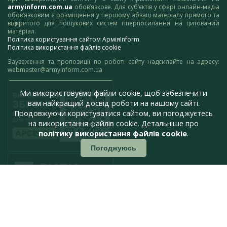
armyinform.com.ua
обов’язкове. Для суб’єктів у сфері онлайн-медіа
обов’язковим є розміщення у першому абзаці матеріалу прямого та
відкритого для пошукових систем гіперпосилання на цитований
матеріал.
Політика користування сайтом АрміяInform
Політика використання файлів cookie
Зауваження та пропозиції по роботі сайту надсилайте на адресу:
webmaster@armyinform.com.ua
Ми використовуємо файли cookie, щоб забезпечити
вам найкращий досвід роботи на нашому сайті.
Продовжуючи користуватися сайтом, ви погоджуєтесь
на використання файлів cookie. Детальніше про
політику використання файлів cookie
.
Погоджуюсь