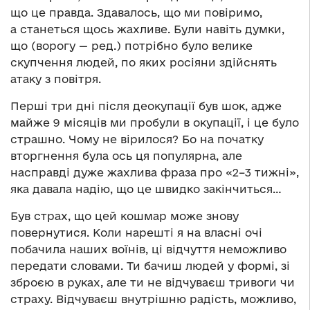
що це правда. Здавалось, що ми повіримо,
а станеться щось жахливе. Були навіть думки,
що (ворогу — ред.) потрібно було велике
скупчення людей, по яких росіяни здійснять
атаку з повітря.
Перші три дні після деокупації був шок, адже
майже 9 місяців ми пробули в окупації, і це було
страшно. Чому не вірилося? Бо на початку
вторгнення була ось ця популярна, але
насправді дуже жахлива фраза про «2–3 тижні»,
яка давала надію, що це швидко закінчиться…
Був страх, що цей кошмар може знову
повернутися. Коли нарешті я на власні очі
побачила наших воїнів, ці відчуття неможливо
передати словами. Ти бачиш людей у формі, зі
зброєю в руках, але ти не відчуваєш тривоги чи
страху. Відчуваєш внутрішню радість, можливо,