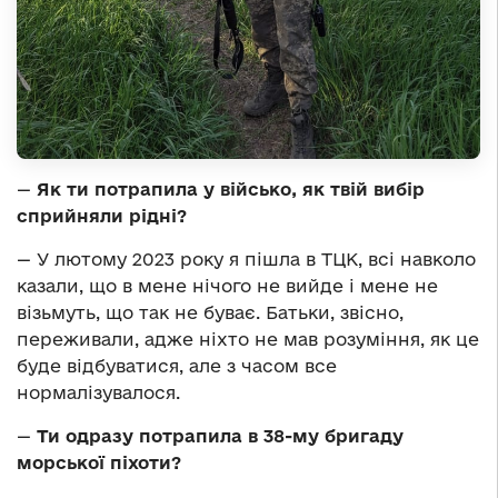
—
Як ти потрапила у військо, як твій вибір
сприйняли рідні?
— У лютому 2023 року я пішла в ТЦК, всі навколо
казали, що в мене нічого не вийде і мене не
візьмуть, що так не буває. Батьки, звісно,
переживали, адже ніхто не мав розуміння, як це
буде відбуватися, але з часом все
нормалізувалося.
—
Ти одразу потрапила в 38-му бригаду
морської піхоти?