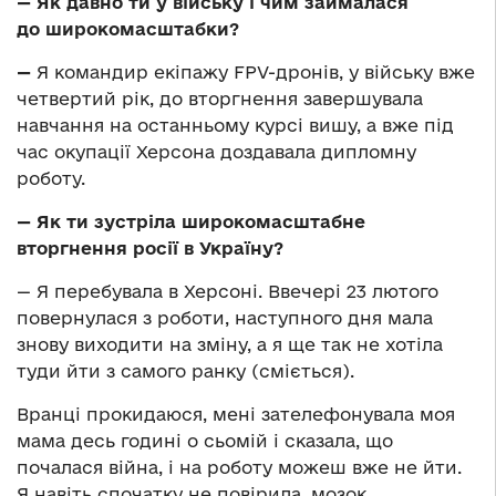
—
Як давно ти у війську і чим займалася
до широкомасштабки?
—
Я командир екіпажу FPV-дронів, у війську вже
четвертий рік, до вторгнення завершувала
навчання на останньому курсі вишу, а вже під
час окупації Херсона доздавала дипломну
роботу.
— Як ти зустріла широкомасштабне
вторгнення росії в Україну?
— Я перебувала в Херсоні. Ввечері 23 лютого
повернулася з роботи, наступного дня мала
знову виходити на зміну, а я ще так не хотіла
туди йти з самого ранку (сміється).
Вранці прокидаюся, мені зателефонувала моя
мама десь годині о сьомій і сказала, що
почалася війна, і на роботу можеш вже не йти.
Я навіть спочатку не повірила, мозок