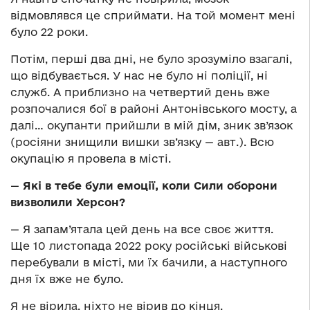
відмовлявся це сприймати. На той момент мені
було 22 роки.
Потім, перші два дні, не було зрозуміло взагалі,
що відбувається. У нас не було ні поліції, ні
служб. А приблизно на четвертий день вже
розпочалися бої в районі Антонівського мосту, а
далі… окупанти прийшли в мій дім, зник зв’язок
(росіяни знищили вишки зв’язку — авт.). Всю
окупацію я провела в місті.
—
Які в тебе були емоції, коли Сили оборони
визволили Херсон?
— Я запам’ятала цей день на все своє життя.
Ще 10 листопада 2022 року російські військові
перебували в місті, ми їх бачили, а наступного
дня їх вже не було.
Я не вірила, ніхто не вірив до кінця,