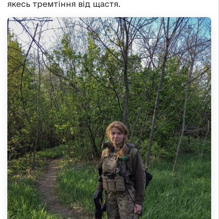
якесь тремтіння від щастя.