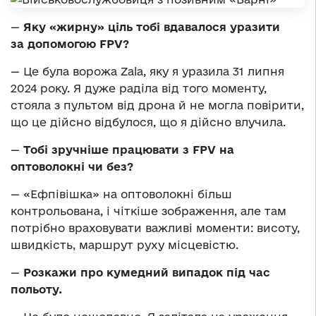
—
Яку
«
жирну
»
ціль тобі вдавалося уразити
за допомогою FPV?
— Це була ворожа Zala, яку я уразила 31 липня
2024 року. Я дуже раділа від того моменту,
стояла з пультом від дрона й не могла повірити,
що це дійсно відбулося, що я дійсно влучила.
—
Тобі зручніше працювати з FPV на
оптоволокні чи без?
— «Ефпівішка» на оптоволокні більш
контрольована, і чіткіше зображення, але там
потрібно враховувати важливі моменти: висоту,
швидкість, маршрут руху місцевістю.
—
Розкажи про кумедний випадок під час
польоту.