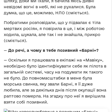
шляху, доки ми їхали, я бачила якісь дивні
невідомі вогні в небі, які не рухалися. Була
думка, що це, можливо, НЛО (сміється).
Побратими розповідали, що у підвалах є тіла
мертвих росіян, я повірила в це, і між роботою
ходила, шукала, але так і не знайшла, прикро
(сміється).
—
До речі, а чому в тебе позивний
«Барні»?
— Оскільки я працювала в екіпажі на «Мавіку»,
необхідно було ідентифікувати себе як пілота в
загальній системі, часу на подумати як такого
не було. До повномасштабки в мене була
морська свинка, яку звали Барні, я її дуже
любила, але за декілька днів після окупації вона
раптово померла. На згадку про неї я вирішила
взяти собі позивний.