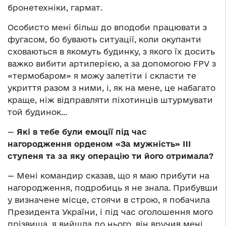
бронетехніки, гармат.
Особисто мені більш до вподоби працювати з
фугасом, бо бувають ситуації, коли окупанти
сховаються в якомуть будинку, з якого їх досить
важко вибити артилерією, а за допомогою FPV з
«термобаром» я можу залетіти і скласти те
укриття разом з ними, і, як на мене, це набагато
краще, ніж відправляти піхотинців штурмувати
той будинок…
—
Які в тебе були емоції під час
нагородження
орденом «За мужність» III
ступеня та за яку операцію ти його отримала?
— Мені командир сказав, що я маю прибути на
нагородження, подробиць я не знала. Прибувши
у визначене місце, стоячи в строю, я побачила
Президента України, і під час оголошення мого
прізвища, я вийшла до нього, він вручив мені