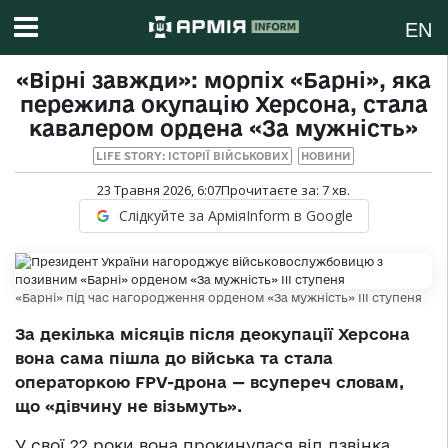
EN
«Вірні завжди»: морпіх «Барні», яка
пережила окупацію Херсона, стала
кавалером ордена «За мужність»
LIFE STORY: ІСТОРІЇ ВІЙСЬКОВИХ
НОВИНИ
23 Травня 2026, 6:07
Прочитаєте за:
7
хв.
Слідкуйте за АрміяInform в Google
«Барні» під час нагородження орденом «За мужність» III ступеня
За декілька місяців після деокупації Херсона
вона сама пішла до війська та стала
операторкою FPV-дрона — всупереч словам,
що «дівчину не візьмуть».
У свої 22 роки вона прокинулася від дзвінка