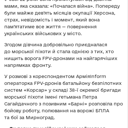
мами, яка сказала: «Почалася війна». Попереду
були майже дев’ять місяців окупації Херсона,
страх, невідомість і момент, який вона
пам’ятатиме все життя — повернення
українських військових у місто.
Згодом дівчина добровільно приєдналася
до морської піхоти й стала однією з тих, хто
нищить ворога FPV-дронами на найгарячіших
напрямках фронту.
У розмові з кореспондентом АрміяInform
операторка FPV-дронів батальйону безпілотних
систем «Корсар» у складі 38-ї окремої бригади
морської піхоти імені гетьмана Петра
Сагайдачного з позивним «Барні» розповіла про
бойову роботу, полювання на ворожі БПЛА
та бої за Мирноград.