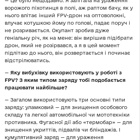
— Це було нещодавно. Я залітала на ураження
ворожого піхотинця в полі, аж раптом бачу, як у
нього влітає інший FPV-дрон на оптоволокні,
влучає котушкою йому по голові, падає поруч і
не розривається. Окупант зробив дуже
геніальну річ, як на мене: він вирішив підібрати
дрон, який не розірвався, а я в цей момент
підлітаю до нього, він розвертається і починає
відстрілюватись.
—
Яку вибухівку використовують у роботі з
FPV? З яким типом заряду тобі подобається
працювати найбільше?
— Загалом використовують три основні типи
заряду: уламковий — для знищення особового
складу та легкої автомобільної чи мототехніки
противника. Фугасної дії або «термобар» — для
знищення укриттів, підвалів чи бліндажів. І
кумулятивний заряд — для ураження