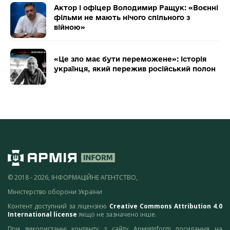
Актор і офіцер Володимир Ращук: «Воєнні
фільми не мають нічого спільного з
війною»
«Це зло має бути переможене»: історія
українця, який пережив російський полон
© 2018 - 2026, ІНФОРМАЦІЙНЕ АГЕНТСТВО,
Міністерство оборони України
Контент доступний за ліцензією
Creative Commons Attribution 4.0
International license
якщо не зазначено інше.
При використанні контенту з сайту АрміяInform посилання на