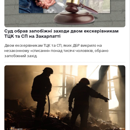
Суд обрав запобіжні заходи двом екскерівникам
ТЦК та СП на Закарпатті
Двом екскерівникам ТЦК та СП, яких ДБР викрило на
незаконному «списанні» понад тисячі чоловіків, обрано
запобіжний захід.