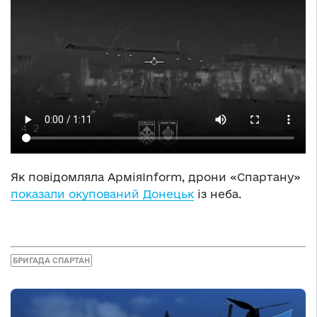
Як повідомляла АрміяInform, дрони «Спартану»
показали окупований Донецьк
із неба.
БРИГАДА СПАРТАН