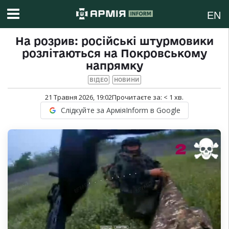
EN
На розрив: російські штурмовики
розлітаються на Покровському
напрямку
ВІДЕО
НОВИНИ
21 Травня 2026, 19:02
Прочитаєте за:
< 1
хв.
Слідкуйте за АрміяInform в Google