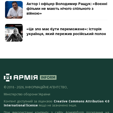
Актор і офіцер Володимир Ращук: «Воєнні
фільми не мають нічого спільного з
війною»
«Це зло має бути переможене»: історія
українця, який пережив російський полон
© 2018 - 2026, ІНФОРМАЦІЙНЕ АГЕНТСТВО,
Міністерство оборони України
Контент доступний за ліцензією
Creative Commons Attribution 4.0
International license
якщо не зазначено інше.
При використанні контенту з сайту АрміяInform посилання на