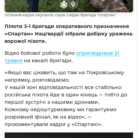
Останній кидок окупанта. Скрін з відео бригади "Спартан"
Пілоти 3-ї бригади оперативного призначення
«Спартан» Нацгвардії зібрали добірку уражень
ворожої піхоти.
Відео бойової роботи було
оприлюднене 21
травня
на каналі бригади.
​«​Якщо вас цікавить, що там на Покровському
напрямку, розповідаємо.
​У нашій зоні відповідальності все стабільно:
російська піхота йде в один кінець — тобто до
першої зустрічі з нашими дронами.
Кожному недоштурмовику ми гарантуємо
розривний фінал, як на відео», —
прокоментували кадри у «Спартані».