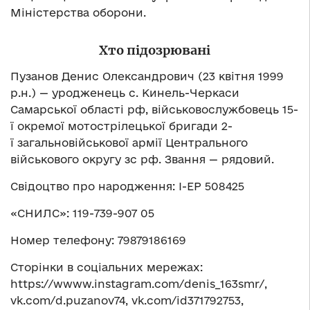
Міністерства оборони.
Хто підозрювані
Пузанов Денис Олександрович (23 квітня 1999
р.н.) — уродженець с. Кинель-Черкаси
Самарської області рф, військовослужбовець 15-
ї окремої мотострілецької бригади 2-
ї загальновійськової армії Центрального
військового округу зс рф. Звання — рядовий.
Свідоцтво про народження: І-ЕР 508425
«СНИЛС»: 119-739-907 05
Номер телефону: 79879186169
Сторінки в соціальних мережах:
https://wwww.instagram.com/denis_163smr/,
vk.com/d.puzanov74, vk.com/id371792753,