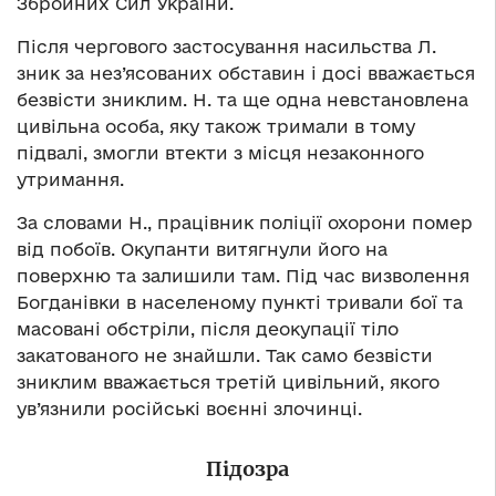
Збройних Сил України.
Після чергового застосування насильства Л.
зник за нез’ясованих обставин і досі вважається
безвісти зниклим. Н. та ще одна невстановлена
цивільна особа, яку також тримали в тому
підвалі, змогли втекти з місця незаконного
утримання.
За словами Н., працівник поліції охорони помер
від побоїв. Окупанти витягнули його на
поверхню та залишили там. Під час визволення
Богданівки в населеному пункті тривали бої та
масовані обстріли, після деокупації тіло
закатованого не знайшли. Так само безвісти
зниклим вважається третій цивільний, якого
ув’язнили російські воєнні злочинці.
Підозра