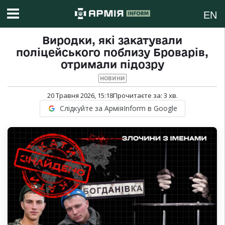
EN
Виродки, які закатували
поліцейського поблизу Броварів,
отримали підозру
НОВИНИ
20 Травня 2026, 15:18
Прочитаєте за:
3
хв.
Слідкуйте за АрміяInform в Google