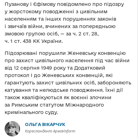
Пузанову і Єфімову повідомлено про підозру
у жорстокому поводженні з цивільним
населенням та інших порушеннях законів
і звичаїв війни, вчинених за попередньою
змовою групою осіб, — за ч. 2 ст. 28,
ч. 1 ст. 438 КК України.
Підозрювані порушили Женевську конвенцію
про захист цивільного населення під час війни
від 12 серпня 1949 року та Додатковий
протокол I до Женевських конвенцій, які
гарантують захист цивільних осіб, забороняють
катування та нелюдське поводження. Їхні дії
також кваліфікуються як воєнні злочини
за Римським статутом Міжнародного
кримінального суду.
ОЛЬГА ВІКАРЧУК
Кореспондент АрміяInform