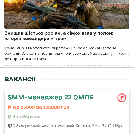
Знищив шістьох росіян, а сімох взяв у полон:
історія командира «Гіря»
Командир 3-ї мотопіхотної роти 43-ї окремої механізованої
бригади Олексій із позивним «Гіря» захищає Харківщину — край,
де народився та виріс.
ВАКАНСІЇ
SMM-менеджер 22 ОМПБ
від 25000 до 125000 грн
Вся Україна
22 окремий мотопіхотний батальйон 92 ОШБр