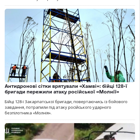
Антидронові сітки врятували «Хамві»: бійці 128-ї
бригади пережили атаку російської «Молнії»
Бійці 128-ї Закарпатської бригади, повертаючись із бойового
завдання, потрапили під атаку російського ударного
безпілотника «Молнія».