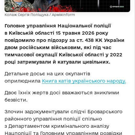
Колаж Сергія Поліщука / АрміяInform
Головне управління Національної поліції
в Київській області 15 травня 2026 року
повідомило про підозру за ст. 438 КК України
двом російським військовим, які під час
тимчасової окупації Київської області у 2022
році затримували й катували цивільних.
Детальне досьє на цих окупантів
оприлюднила
Книга катів українського народу.
Двоє їхніх жертв досі вважаються зниклими
безвісти.
Злочин задокументували слідчі Броварського
районного управління поліції спільно
з Департаментом кримінального аналізу
Нацполіції та Головним управлінням розвідки