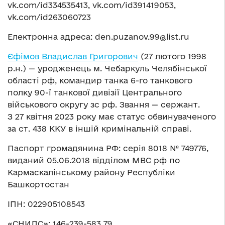
vk.com/id334535413, vk.com/id391419053,
vk.com/id263060723
Електронна адреса:
den.puzanov.99@list.ru
Єфімов Владислав Григорович
(27 лютого 1998
р.н.) — уродженець м. Чебаркуль Челябінської
області рф, командир танка 6-го танкового
полку 90-ї танкової дивізії Центрального
військового округу зс рф. Звання — сержант.
З 27 квітня 2023 року має статус обвинуваченого
за ст. 438 ККУ в іншій кримінальній справі.
Паспорт громадянина РФ: серія 8018 № 749776,
виданий 05.06.2018 відділом МВС рф по
Кармаскалінському району Республіки
Башкортостан
ІПН: 022905108543
«СНИЛС»: 146-239-583 79