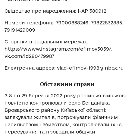
Свідоцтво про народження: І-АР 380912
Номери телефонів: 79000838246, 79822832885,
79191429009
Сторінки в соціальних мережах:
https://wwww.instagram.com/efimov5059/,
vk.com/id280479987
Електронна адреса:
vlad-efimov-1998@inbox.ru
Обставини справи
З 8 по 29 березня 2022 року російські військові
повністю контролювали село Богданівка
Броварського району Київської області:
залякували жителів, погрожували фізичним
насильством і вбивством, контролювали їхнє
пересування та проводили обшуки