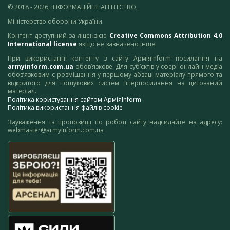
© 2018 - 2026, ІНФОРМАЦІЙНЕ АГЕНТСТВО,
Міністерство оборони України
Контент доступний за ліцензією
Creative Commons Attribution 4.0
International license
якщо не зазначено інше.
При використанні контенту з сайту АрміяInform посилання на
armyinform.com.ua
обов’язкове. Для суб’єктів у сфері онлайн-медіа
обов’язковим є розміщення у першому абзаці матеріалу прямого та
відкритого для пошукових систем гіперпосилання на цитований
матеріал.
Політика користування сайтом АрміяInform
Політика використання файлів cookie
Зауваження та пропозиції по роботі сайту надсилайте на адресу:
webmaster@armyinform.com.ua