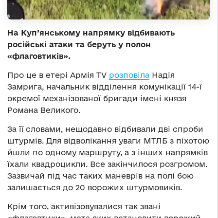
На Куп’янському напрямку відбивають
російські атаки та беруть у полон
«флаговтиків».
Про це в етері Армія TV
розповіла
Надія
Замрига, начальник відділення комунікації 14-ї
окремої механізованої бригади імені князя
Романа Великого.
За її словами, нещодавно відбивали дві спроби
штурмів. Для відволікання уваги МТЛБ з піхотою
йшли по одному маршруту, а з інших напрямків
їхали квадроцикли. Все закінчилося розгромом.
Зазвичай під час таких маневрів на полі бою
залишається до 20 ворожих штурмовиків.
Крім того, активізовувалися так звані
«флаговтики», мета яких встановити ворожий