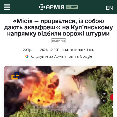
EN
«Місія — прорватися, із собою
дають аквафреш»: на Куп’янському
напрямку відбили ворожі штурми
НОВИНИ
20 Травня 2026, 12:09
Прочитаєте за:
< 1
хв.
Слідкуйте за АрміяInform в Google