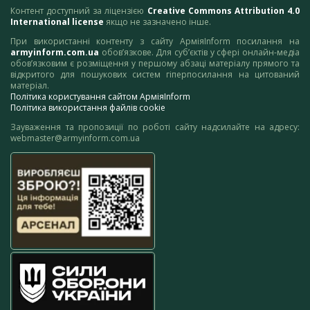
Контент доступний за ліцензією
Creative Commons Attribution 4.0
International license
якщо не зазначено інше.
При використанні контенту з сайту АрміяInform посилання на
armyinform.com.ua
обов’язкове. Для суб’єктів у сфері онлайн-медіа
обов’язковим є розміщення у першому абзаці матеріалу прямого та
відкритого для пошукових систем гіперпосилання на цитований
матеріал.
Політика користування сайтом АрміяInform
Політика використання файлів cookie
Зауваження та пропозиції по роботі сайту надсилайте на адресу:
webmaster@armyinform.com.ua