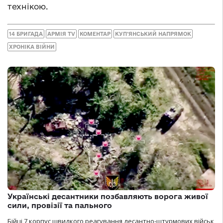
технікою.
14 БРИГАДА
АРМІЯ TV
КОМЕНТАР
КУП‘ЯНСЬКИЙ НАПРЯМОК
ХРОНІКА ВІЙНИ
Українські десантники позбавляють ворога живої
сили, провізії та пального
Бійці 7 корпус швидкого реагування десантно-штурмових військ