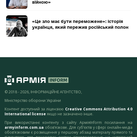
війною»
«Це зло має бути переможене»: історія
українця, який пережив російський полон
© 2018 - 2026, ІНФОРМАЦІЙНЕ АГЕНТСТВО,
Міністерство оборони України
Контент доступний за ліцензією
Creative Commons Attribution 4.0
International license
якщо не зазначено інше.
При використанні контенту з сайту АрміяInform посилання на
armyinform.com.ua
обов’язкове. Для суб’єктів у сфері онлайн-медіа
обов’язковим є розміщення у першому абзаці матеріалу прямого та