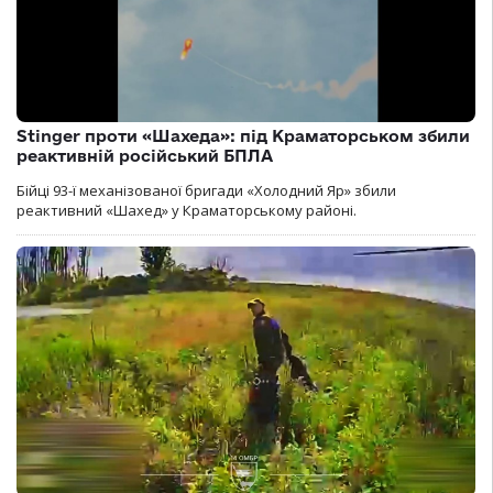
Stinger проти «Шахеда»: під Краматорськом збили
реактивній російський БПЛА
Бійці 93-ї механізованої бригади «Холодний Яр» збили
реактивний «Шахед» у Краматорському районі.