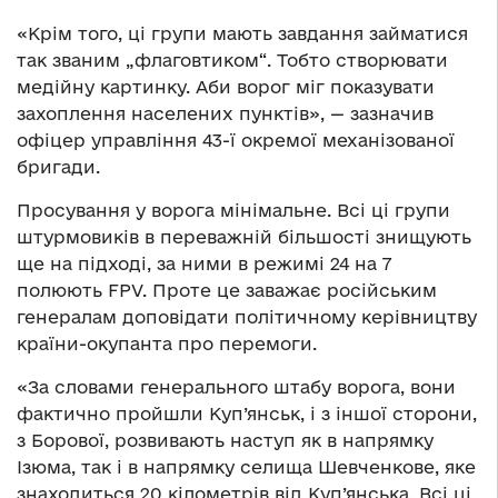
«Крім того, ці групи мають завдання займатися
так званим „флаговтиком“. Тобто створювати
медійну картинку. Аби ворог міг показувати
захоплення населених пунктів», — зазначив
офіцер управління 43-ї окремої механізованої
бригади.
Просування у ворога мінімальне. Всі ці групи
штурмовиків в переважній більшості знищують
ще на підході, за ними в режимі 24 на 7
полюють FPV. Проте це заважає російським
генералам доповідати політичному керівництву
країни-окупанта про перемоги.
«За словами генерального штабу ворога, вони
фактично пройшли Куп’янськ, і з іншої сторони,
з Борової, розвивають наступ як в напрямку
Ізюма, так і в напрямку селища Шевченкове, яке
знаходиться 20 кілометрів від Куп’янська. Всі ці