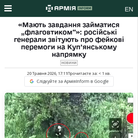
EN
«Мають завдання займатися
„флаговтиком“»: російські
генерали звітують про фейкові
перемоги на Куп’янському
напрямку
НОВИНИ
20 Травня 2026, 17:11
Прочитаєте за:
< 1
хв.
Слідкуйте за АрміяInform в Google