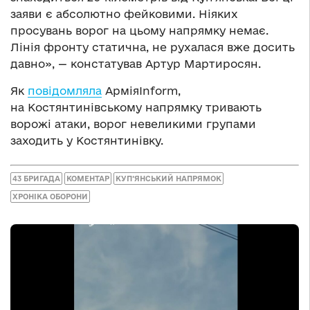
заяви є абсолютно фейковими. Ніяких
просувань ворог на цьому напрямку немає.
Лінія фронту статична, не рухалася вже досить
давно», — констатував Артур Мартиросян.
Як
повідомляла
АрміяInform,
на Костянтинівському напрямку тривають
ворожі атаки, ворог невеликими групами
заходить у Костянтинівку.
43 БРИГАДА
КОМЕНТАР
КУП‘ЯНСЬКИЙ НАПРЯМОК
ХРОНІКА ОБОРОНИ