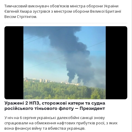
Тимчасовий виконувач обов’язків міністра оборони України
Євгеній Хмара зустрівся з міністром оборони Великої Британії
Весом Стрітінгом.
Уражені 2 НПЗ, сторожові катери та судна
російського тіньового флоту — Президент
У ніч на 6 серпня українські далекобійні санкції знову
спрацювали на обмеження нафтових прибутків росії, з яких
вона фінансує війну та вбивства українців.