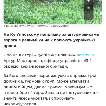
Тікати від FPV окупант чомусь не додумався
На Куп’янському напрямку за штурмовиками
ворога в режимі 24 на 7 полюють українські
дрони.
Про це в етері «Суспільне новини»
розповів
Артур Мартиросян, офіцер управління 43-ї
окремої механізованої бригади.
За його словами, ворог запускає справжні рої
дрібних штурмових груп. Може атакувати
одним бійцем, двома-трьома, максимум же
вперед йде п’ятеро. Задача цих штурмовиків —
знайти якесь укриття, і спробувати
накопичуватися.