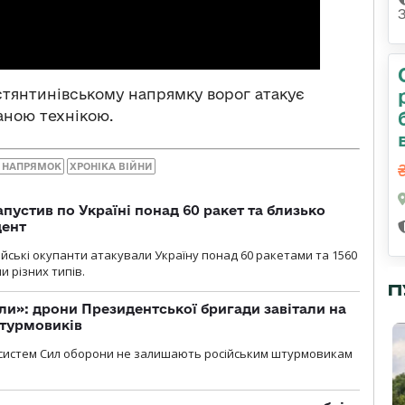
стянтинівському напрямку ворог атакує
ваною технікою.
 НАПРЯМОК
ХРОНІКА ВІЙНИ
пустив по Україні понад 60 ракет та близько
дент
ійські окупанти атакували Україну понад 60 ракетами та 1560
 різних типів.
П
ли»: дрони Президентської бригади завітали на
штурмовиків
систем Сил оборони не залишають російським штурмовикам