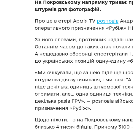
На Покровському напрямку триває пр
штурмів для фотографій.
Про це в етері Армія TV
розповів
Андрі
оперативного призначення «Рубіж» НГ
За його словами, противник надалі на
Останнім часом до таких атак почали 
А нещодавно оборонці спостерігали і
до українських позицій одну-єдину «б
«Ми очікували, що за нею піде ще щось
штурмова дія зупинилася, і ми такі: “А
піде декілька одиниць штурмової техн
отримати, але… одна одиниця техніки, 
декілька разів FPV», — розповів війс
призначення «Рубіж».
Щодо піхоти, то на Покровському напр
близько 4 тисяч бійців. Причому 3100 —