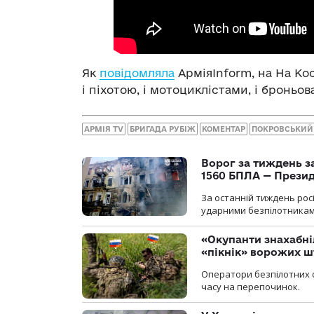
Як
повідомляла
АрміяInform, на На Ко
і піхотою, і мотоциклістами, і броньо
АРМІЯ TV
БРИГАДА РУБІЖ
КОМЕНТАР
ПОКРОВСЬКИЙ
Ворог за тиждень за
1560 БПЛА — Прези
За останній тиждень рос
ударними безпілотниками
«Окупанти знахабні
«пікнік» ворожих 
Оператори безпілотних 
часу на перепочинок.