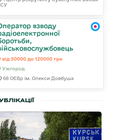
ЗСУ
Оператор взводу
радіоелектронної
боротьби,
військовослужбовець
від 50000 до 120000 грн
Ужгород
68 ОЄБр ім. Олекси Довбуша
УБЛІКАЦІЇ