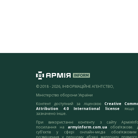
© 2018 - 2026, ІНФОРМАЦІЙНЕ АГЕНТСТВО,
Міністерство оборони України
Контент доступний за ліцензією
Creative Comm
Attribution 4.0 International license
якщо 
зазначено інше.
При використанні контенту з сайту АрміяInf
посилання на
armyinform.com.ua
обов’язкове. 
суб’єктів у сфері онлайн-медіа обов’язкови
розміщення у першому абзаці матеріалу прямого