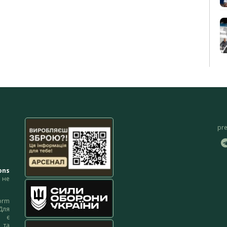
pr
ons
не
orm
Для
м є
 та