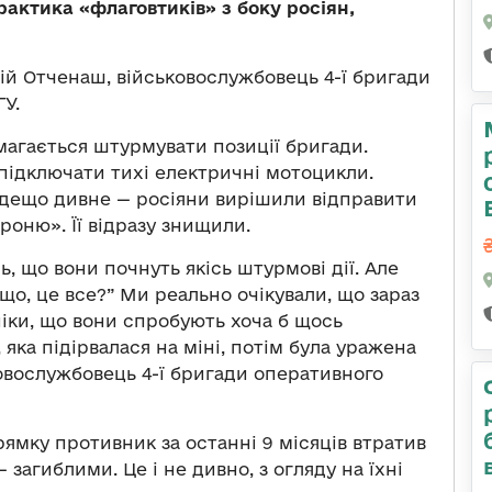
актика «флаговтиків» з боку росіян,
й Отченаш, військовослужбовець 4-ї бригади
У.
магається штурмувати позиції бригади.
підключати тихі електричні мотоцикли.
 дещо дивне — росіяни вирішили відправити
роню». Її відразу знищили.
, що вони почнуть якісь штурмові дії. Але
 що, це все?” Ми реально очікували, що зараз
іки, що вони спробують хоча б щось
яка підірвалася на міні, потім була уражена
ьковослужбовець 4-ї бригади оперативного
ямку противник за останні 9 місяців втратив
 загиблими. Це і не дивно, з огляду на їхні