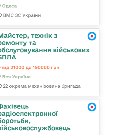
Одеса
ВМС ЗС України
Майстер, технік з
ремонту та
обслуговування військових
БПЛА
від 21000 до 190000 грн
Вся Україна
22 окрема механізована бригада
Фахівець
радіоелектронної
боротьби,
військовослужбовець