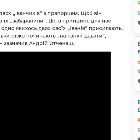
вох „іванчиків“ з прапорцем. Щоб він
а їх „забаранили“. Це, в принципі, для нас
 одно якихось двох своїх „іванів“ присилають.
льки різко починають „на тапки давати“,
 — зазначив Андрій Отченаш.