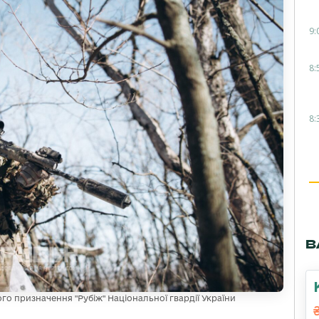
9:
8:
8:
В
о призначення "Рубіж" Національної гвардії України