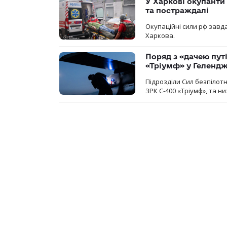
У Харкові окупанти
та постраждалі
Окупаційні сили рф завд
Харкова.
Поряд з «дачею пут
«Тріумф» у Геленд
Підрозділи Сил безпілот
ЗРК С-400 «Тріумф», та н