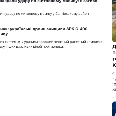
 завдали удару по житловому масиву: є загиблі
али удару по житловому масиву у Салтівському районі
іна»: українські дрони знищили ЗРК С-400
жику
них систем ЗСУ уразили ворожий зенітний-ракетний комплекс
Д
изку інших важливих цілей противника.
п
т
К
С
К
і 
н