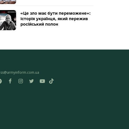
«Це зло має бути переможене»:
історія українця, який пережив
російський полон
ess@armyinform.com.ua