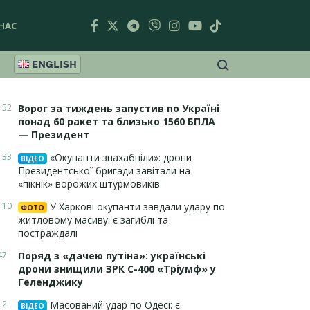
НАС
ENGLISH
:52
Ворог за тиждень запустив по Україні
понад 60 ракет та близько 1560 БПЛА
— Президент
:33
«Окупанти знахабніли»: дрони
ВІДЕО
Президентської бригади завітали на
«пікнік» ворожих штурмовиків
:10
У Харкові окупанти завдали удару по
ФОТО
житловому масиву: є загиблі та
постраждалі
47
Поряд з «дачею путіна»: українські
дрони знищили ЗРК С-400 «Тріумф» у
Геленджику
12
Масований удар по Одесі: є
ВІДЕО