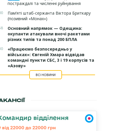
постраждалі та численні руйнування
00
Пам’яті штаб-сержанта Віктора Бриткару
(позивний «Монах»)
58
Основний напрямок — Одещина:
окупанти атакували вночі ракетами
різних типів та понад 200 БПЛА
30
«Працюємо безпосередньо у
військах»: Євгеній Хмара відвідав
командні пункти СБС, 3 і 19 корпусів та
«Азову»
ВСІ НОВИНИ
АКАНСІЇ
Командир відділення
від 22000 до 22000 грн