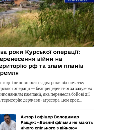
ва роки Курської операції:
еренесення війни на
ериторію рф та злам планів
ремля
ьогодні виповнюється два роки від початку
урської операції — безпрецедентної за задумом
виконанням кампанії, яка перенесла бойові дії
а територію держави-агресора. Цей крок…
Актор і офіцер Володимир
Ращук: «Воєнні фільми не мають
нічого спільного з війною»