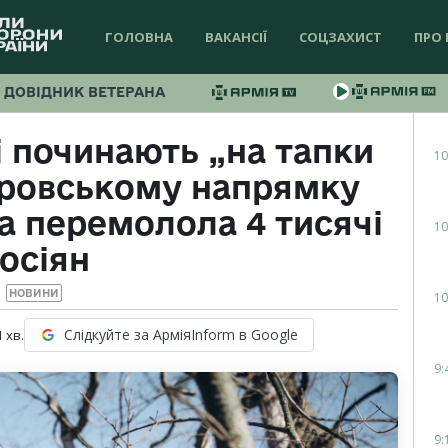
ГОЛОВНА
ВАКАНСІЇ
СОЦЗАХИСТ
ПРО 
ДОВІДНИК ВЕТЕРАНА
і починають „на тапки
10
кровському напрямку
а перемолола 4 тисячі
10
осіян
НОВИНИ
10
Слідкуйте за АрміяInform в Google
1
хв.
9:
9: