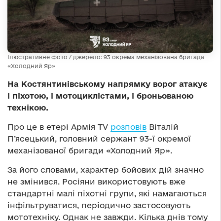
Ілюстративне фото / джерело: 93 окрема механізована бригада
«Холодний Яр»
На Костянтинівському напрямку ворог атакує
і піхотою, і мотоциклістами, і броньованою
технікою.
Про це в етері Армія TV
розповів
Віталій
П’ясецький, головний сержант 93-ї окремої
механізованої бригади «Холодний Яр».
За його словами, характер бойових дій значно
не змінився. Росіяни використовують вже
стандартні малі піхотні групи, які намагаються
інфільтруватися, періодично застосовують
мототехніку. Однак не завжди. Кілька днів тому