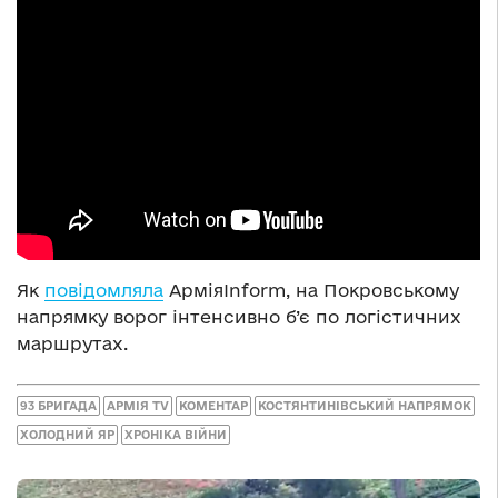
Як
повідомляла
АрміяInform, на Покровському
напрямку ворог інтенсивно б’є по логістичних
маршрутах.
93 БРИГАДА
АРМІЯ TV
КОМЕНТАР
КОСТЯНТИНІВСЬКИЙ НАПРЯМОК
ХОЛОДНИЙ ЯР
ХРОНІКА ВІЙНИ