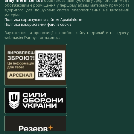
armyinform.com.ua
обов’язкове. Для суб’єктів у сфері онлайн-медіа
обов’язковим є розміщення у першому абзаці матеріалу прямого та
відкритого для пошукових систем гіперпосилання на цитований
матеріал.
Політика користування сайтом АрміяInform
Політика використання файлів cookie
Зауваження та пропозиції по роботі сайту надсилайте на адресу:
webmaster@armyinform.com.ua