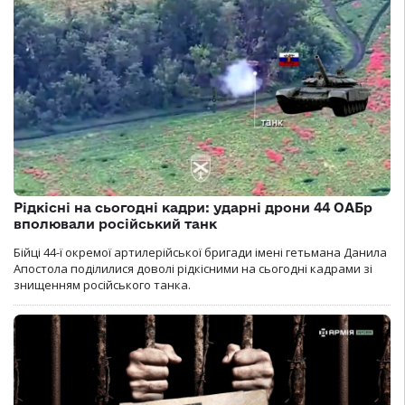
Рідкісні на сьогодні кадри: ударні дрони 44 ОАБр
вполювали російський танк
Бійці 44-ї окремої артилерійської бригади імені гетьмана Данила
Апостола поділилися доволі рідкісними на сьогодні кадрами зі
знищенням російського танка.