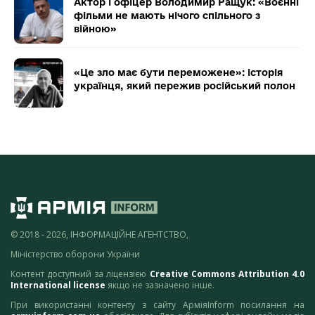
Актор і офіцер Володимир Ращук: «Воєнні
фільми не мають нічого спільного з
війною»
«Це зло має бути переможене»: історія
українця, який пережив російський полон
© 2018 - 2026, ІНФОРМАЦІЙНЕ АГЕНТСТВО,
Міністерство оборони України
Контент доступний за ліцензією
Creative Commons Attribution 4.0
International license
якщо не зазначено інше.
При використанні контенту з сайту АрміяInform посилання на