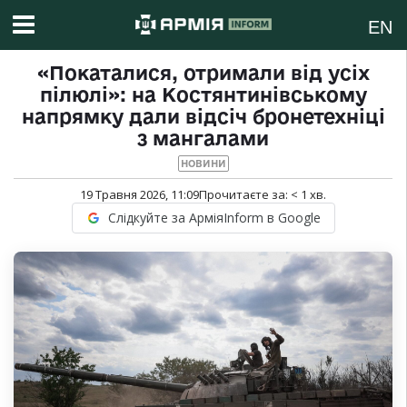
EN
«Покаталися, отримали від усіх
пілюлі»: на Костянтинівському
напрямку дали відсіч бронетехніці
з мангалами
НОВИНИ
19 Травня 2026, 11:09
Прочитаєте за:
< 1
хв.
Слідкуйте за АрміяInform в Google