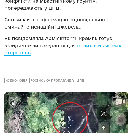
конфлікти на міжетнічному ґрунті», —
попереджають у ЦПД.
Споживайте інформацію відповідально і
оминайте ненадійні джерела.
Як повідомляла АрміяInform, кремль готує
юридичне виправдання для
нових військових
вторгнень
.
КСЕНОФОБІЯ
РОСІЙСЬКА ПРОПАГАНДА
ЦПД