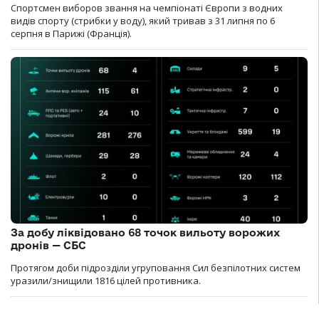
Спортсмен виборов звання на чемпіонаті Європи з водних
видів спорту (стрибки у воду), який тривав з 31 липня по 6
серпня в Парижі (Франція).
За добу ліквідовано 68 точок вильоту ворожих
дронів — СБС
Протягом доби підрозділи угруповання Сил безпілотних систем
уразили/знищили 1816 цілей противника.