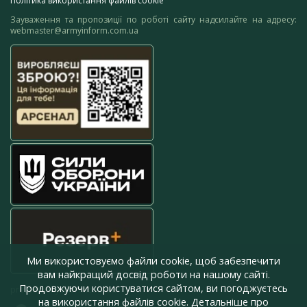
Політика використання файлів cookie
Зауваження та пропозиції по роботі сайту надсилайте на адресу:
webmaster@armyinform.com.ua
Ми використовуємо файли cookie, щоб забезпечити
вам найкращий досвід роботи на нашому сайті.
Продовжуючи користуватися сайтом, ви погоджуєтесь
press@armyinform.com.ua
на використання файлів cookie. Детальніше про