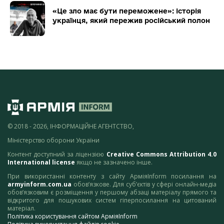
«Це зло має бути переможене»: історія
українця, який пережив російський полон
© 2018 - 2026, ІНФОРМАЦІЙНЕ АГЕНТСТВО,
Міністерство оборони України
Контент доступний за ліцензією
Creative Commons Attribution 4.0
International license
якщо не зазначено інше.
При використанні контенту з сайту АрміяInform посилання на
armyinform.com.ua
обов’язкове. Для суб’єктів у сфері онлайн-медіа
обов’язковим є розміщення у першому абзаці матеріалу прямого та
відкритого для пошукових систем гіперпосилання на цитований
матеріал.
Політика користування сайтом АрміяInform