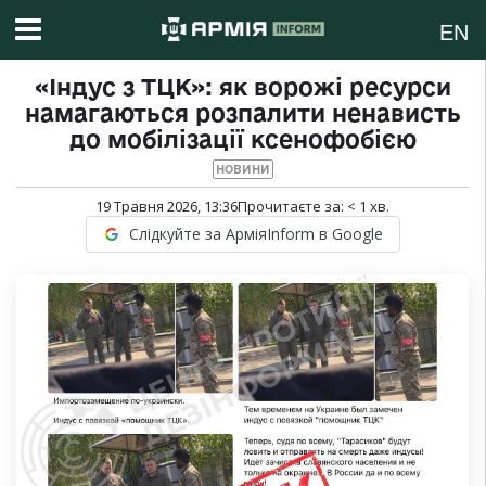
EN
«Індус з ТЦК»: як ворожі ресурси
намагаються розпалити ненависть
до мобілізації ксенофобією
НОВИНИ
19 Травня 2026, 13:36
Прочитаєте за:
< 1
хв.
Слідкуйте за АрміяInform в Google