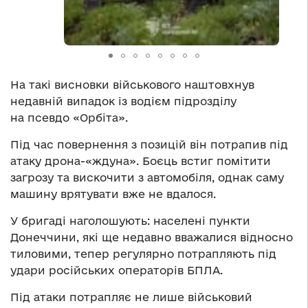
На такі висновки військового наштовхнув
недавній випадок із водієм підрозділу
на псевдо «Орбіта».
Під час повернення з позицій він потрапив під
атаку дрона-«ждуна». Боєць встиг помітити
загрозу та вискочити з автомобіля, однак саму
машину врятувати вже не вдалося.
У бригаді наголошують: населені пункти
Донеччини, які ще недавно вважалися відносно
тиловими, тепер регулярно потрапляють під
удари російських операторів БПЛА.
Під атаки потрапляє не лише військовий