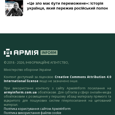
«Це зло має бути переможене»: історія
українця, який пережив російський полон
© 2018 - 2026, ІНФОРМАЦІЙНЕ АГЕНТСТВО,
Міністерство оборони України
Контент доступний за ліцензією
Creative Commons Attribution 4.0
International license
якщо не зазначено інше.
При використанні контенту з сайту АрміяInform посилання на
armyinform.com.ua
обов’язкове. Для суб’єктів у сфері онлайн-медіа
обов’язковим є розміщення у першому абзаці матеріалу прямого та
відкритого для пошукових систем гіперпосилання на цитований
матеріал.
Політика користування сайтом АрміяInform
Політика використання файлів cookie