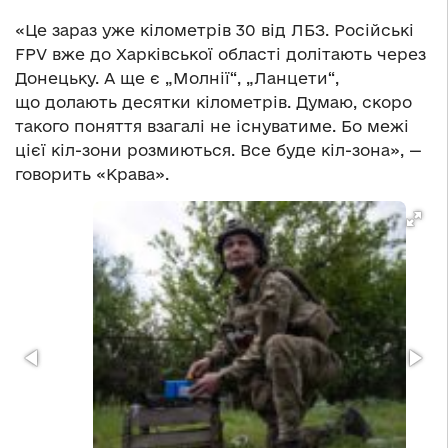
«Це зараз уже кілометрів 30 від ЛБЗ. Російські
FPV вже до Харківської області долітають через
Донецьку. А ще є „Молнії“, „Ланцети“,
що долають десятки кілометрів. Думаю, скоро
такого поняття взагалі не існуватиме. Бо межі
цієї кіл-зони розмиються. Все буде кіл-зона», —
говорить «Крава».