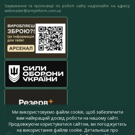
Зауваження та пропозиції по роботі сайту надсилайте на адресу:
webmaster@armyinform.com.ua
Ми використовуємо файли cookie, щоб забезпечити
вам найкращий досвід роботи на нашому сайті.
Продовжуючи користуватися сайтом, ви погоджуєтесь
press@armyinform.com.ua
на використання файлів cookie. Детальніше про