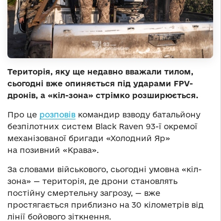
Територія, яку ще недавно вважали тилом,
сьогодні вже опиняється під ударами FPV-
дронів, а «кіл-зона» стрімко розширюється.
Про це
розповів
командир взводу батальйону
безпілотних систем Black Raven 93-ї окремої
механізованої бригади «Холодний Яр»
на позивний «Крава».
За словами військового, сьогодні умовна «кіл-
зона» — територія, де дрони становлять
постійну смертельну загрозу, — вже
простягається приблизно на 30 кілометрів від
лінії бойового зіткнення.