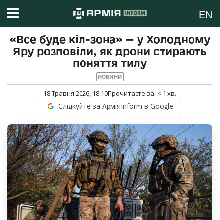
EN
«Все буде кіл-зона» — у Холодному
Яру розповіли, як дрони стирають
поняття тилу
НОВИНИ
18 Травня 2026, 18:10
Прочитаєте за:
< 1
хв.
Слідкуйте за АрміяInform в Google