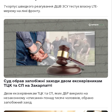
7 корпус швидкого реагування ДШВ ЗСУ тестує власну LTE-
мережу на лінії фронту.
Суд обрав запобіжні заходи двом екскерівникам
ТЦК та СП на Закарпатті
Двом екскерівникам ТЦК та СП, яких ДБР викрило на
незаконному «списанні» понад тисячі чоловіків, обрано
запобіжний захід.