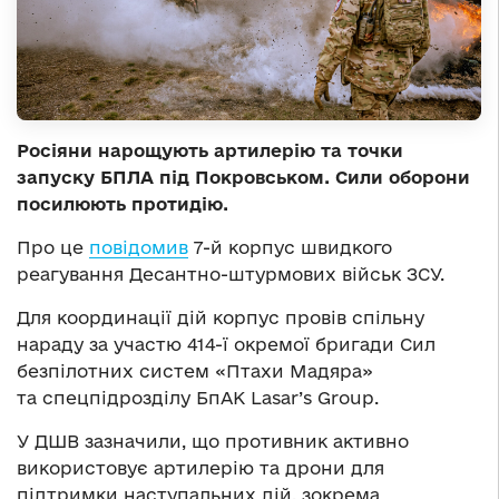
Росіяни нарощують артилерію та точки
запуску БПЛА під Покровськом. Сили оборони
посилюють протидію.
Про це
повідомив
7-й корпус швидкого
реагування Десантно-штурмових військ ЗСУ.
Для координації дій корпус провів спільну
нараду за участю 414-ї окремої бригади Сил
безпілотних систем «Птахи Мадяра»
та спецпідрозділу БпАК Lasar’s Group.
У ДШВ зазначили, що противник активно
використовує артилерію та дрони для
підтримки наступальних дій, зокрема