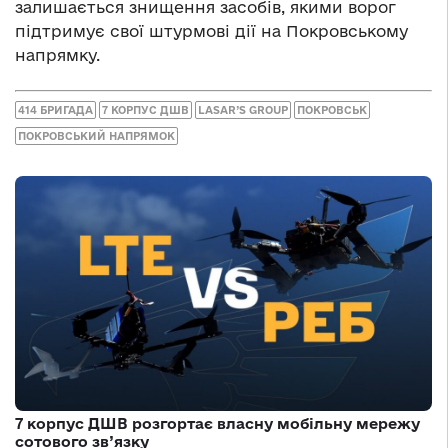
залишається знищення засобів, якими ворог
підтримує свої штурмові дії на Покровському
напрямку.
414 БРИГАДА
7 КОРПУС ДШВ
LASAR’S GROUP
ПОКРОВСЬК
ПОКРОВСЬКИЙ НАПРЯМОК
7 корпус ДШВ розгортає власну мобільну мережу
сотового зв’язку