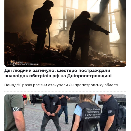
Дві людини загинуло, шестеро постраждали
внаслідок обстрілів рф на Дніпропетровщині
Понад 50 разів росіяни атакували Дніпропетровську області.