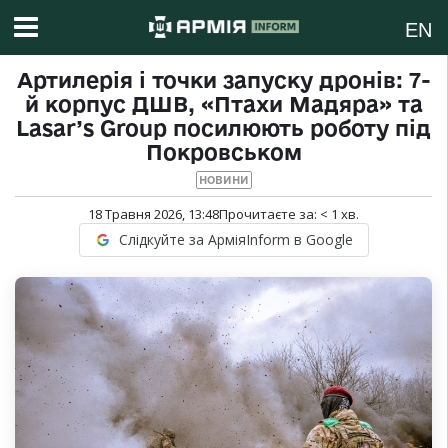
EN
Артилерія і точки запуску дронів: 7-
й корпус ДШВ, «Птахи Мадяра» та
Lasar’s Group посилюють роботу під
Покровськом
НОВИНИ
18 Травня 2026, 13:48
Прочитаєте за:
< 1
хв.
Слідкуйте за АрміяInform в Google