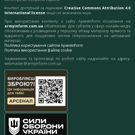
Контент доступний за ліцензією
Creative Commons Attribution 4.0
International license
якщо не зазначено інше.
При використанні контенту з сайту АрміяInform посилання на
armyinform.com.ua
обов’язкове. Для суб’єктів у сфері онлайн-медіа
обов’язковим є розміщення у першому абзаці матеріалу прямого та
відкритого для пошукових систем гіперпосилання на цитований
матеріал.
Політика користування сайтом АрміяInform
Політика використання файлів cookie
Зауваження та пропозиції по роботі сайту надсилайте на адресу:
webmaster@armyinform.com.ua