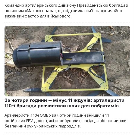
Командир артилерійського дивізіону Президентської бригади з
позивним «Махно» вважає, що підтримка сім'ї - надзвичайно
важливий фактор для військового.
За чотири години — мінус 11 ждунів: артилеристи
110-ї бригади розчистили шлях для побратимів
Артилеристи 110-ї ОМБр за чотири години знищили 11
російських FPV-дронів, які перебували в засідці, забезпечивши
безпечний рух українських підрозділів.