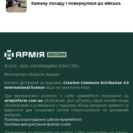
бажану посаду і повернулася до війська
© 2018 - 2026, ІНФОРМАЦІЙНЕ АГЕНТСТВО,
Міністерство оборони України
Контент доступний за ліцензією
Creative Commons Attribution 4.0
International license
якщо не зазначено інше.
При використанні контенту з сайту АрміяInform посилання на
armyinform.com.ua
обов’язкове. Для суб’єктів у сфері онлайн-медіа
обов’язковим є розміщення у першому абзаці матеріалу прямого та
відкритого для пошукових систем гіперпосилання на цитований
матеріал.
Політика користування сайтом АрміяInform
Політика використання файлів cookie
Зауваження та пропозиції по роботі сайту надсилайте на адресу: