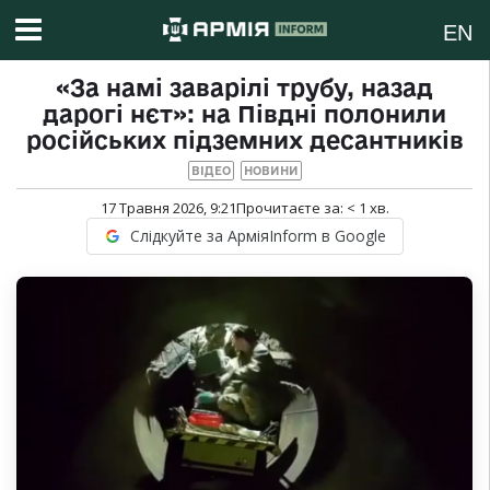
EN
«За намі заварілі трубу, назад
дарогі нєт»: на Півдні полонили
російських підземних десантників
ВІДЕО
НОВИНИ
17 Травня 2026, 9:21
Прочитаєте за:
< 1
хв.
Слідкуйте за АрміяInform в Google