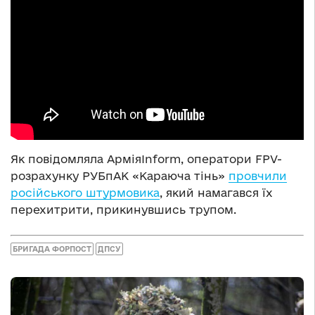
Як повідомляла АрміяInform, оператори FPV-
розрахунку РУБпАК «Караюча тінь»
провчили
російського штурмовика
, який намагався їх
перехитрити, прикинувшись трупом.
БРИГАДА ФОРПОСТ
ДПСУ