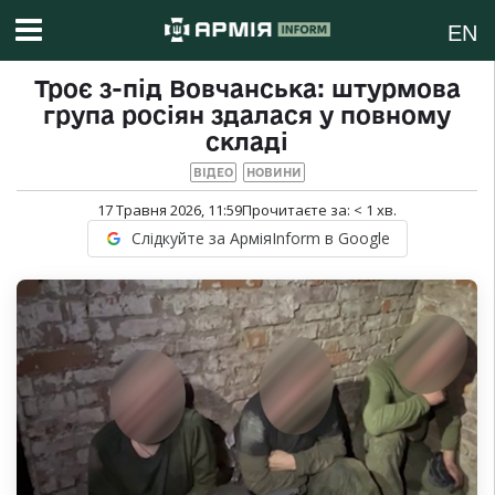
EN
Троє з-під Вовчанська: штурмова
група росіян здалася у повному
складі
ВІДЕО
НОВИНИ
17 Травня 2026, 11:59
Прочитаєте за:
< 1
хв.
Слідкуйте за АрміяInform в Google