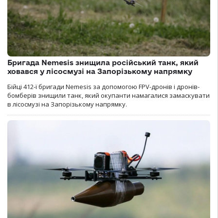
Бригада Nemesis знищила російський танк, який
ховався у лісосмузі на Запорізькому напрямку
Бійці 412-ї бригади Nemesis за допомогою FPV-дронів і дронів-
бомберів знищили танк, який окупанти намагалися замаскувати
в лісосмузі на Запорізькому напрямку.