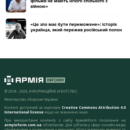
фільми не мають нічого спільного з
війною»
«Це зло має бути переможене»: історія
українця, який пережив російський полон
© 2018 - 2026, ІНФОРМАЦІЙНЕ АГЕНТСТВО,
Міністерство оборони України
Контент доступний за ліцензією
Creative Commons Attribution 4.0
International license
якщо не зазначено інше.
При використанні контенту з сайту АрміяInform посилання на
armyinform.com.ua
обов’язкове. Для суб’єктів у сфері онлайн-медіа
обов’язковим є розміщення у першому абзаці матеріалу прямого та