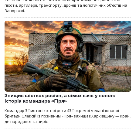
піхоти, артилерії, транспорту, дронів та логістичних об’єктів на
Запоріжжі.
Знищив шістьох росіян, а сімох взяв у полон:
історія командира «Гіря»
Командир 3-ї мотопіхотної роти 43-ї окремої механізованої
бригади Олексій із позивним «Гіря» захищає Харківщину — край,
де народився та виріс.