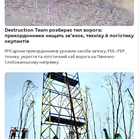
Destruction Team розбирає тил ворога:
прикордонники нищать зв’язок, техніку й логістику
окупантів
FPV-дрони прикордонників уразили засоби зв’язку, РЕБ і РЕР,
техніку, укриття та логістичний хаб ворога на Північно-
Слобожанському напрямку.