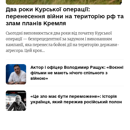
Два роки Курської операції:
перенесення війни на територію рф та
злам планів Кремля
Сьогодні виповнюється два роки від початку Курської
операції — безпрецедентної за задумом і виконанням
кампанії, яка перенесла бойові дії на територію держави-
агресора. Цей крок…
Актор і офіцер Володимир Ращук: «Воєнні
фільми не мають нічого спільного з
війною»
«Це зло має бути переможене»: історія
українця, який пережив російський полон