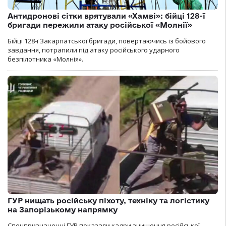
Антидронові сітки врятували «Хамві»: бійці 128-ї
бригади пережили атаку російської «Молнії»
Бійці 128-ї Закарпатської бригади, повертаючись із бойового
завдання, потрапили під атаку російського ударного
безпілотника «Молнія».
ГУР нищать російську піхоту, техніку та логістику
на Запорізькому напрямку
Спецпризначенці ГУР показали кадри знищення російської