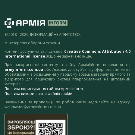
© 2018 - 2026, ІНФОРМАЦІЙНЕ АГЕНТСТВО,
Міністерство оборони України
Контент доступний за ліцензією
Creative Commons Attribution 4.0
International license
якщо не зазначено інше.
При використанні контенту з сайту АрміяInform посилання на
armyinform.com.ua
обов’язкове. Для суб’єктів у сфері онлайн-медіа
обов’язковим є розміщення у першому абзаці матеріалу прямого та
відкритого для пошукових систем гіперпосилання на цитований
матеріал.
Політика користування сайтом АрміяInform
Політика використання файлів cookie
Зауваження та пропозиції по роботі сайту надсилайте на адресу:
webmaster@armyinform.com.ua