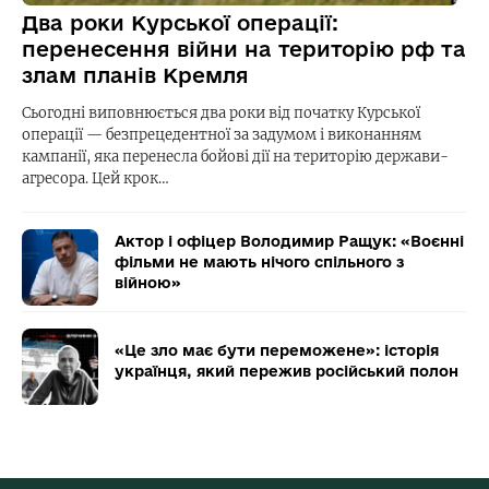
Два роки Курської операції:
перенесення війни на територію рф та
злам планів Кремля
Сьогодні виповнюється два роки від початку Курської
операції — безпрецедентної за задумом і виконанням
кампанії, яка перенесла бойові дії на територію держави-
агресора. Цей крок…
Актор і офіцер Володимир Ращук: «Воєнні
фільми не мають нічого спільного з
війною»
«Це зло має бути переможене»: історія
українця, який пережив російський полон