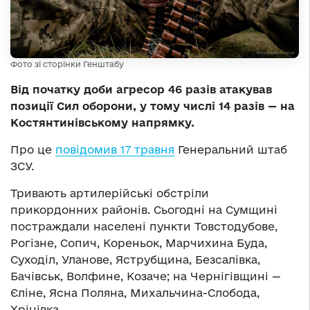
Фото зі сторінки Генштабу
Від початку доби агресор 46 разів атакував
позиції Сил оборони, у тому числі 14 разів — на
Костянтинівському напрямку.
Про це
повідомив 17 травня
Генеральний штаб
ЗСУ.
Тривають артилерійські обстріли
прикордонних районів. Сьогодні на Сумщині
постраждали населені пункти Товстодубове,
Рогізне, Сопич, Кореньок, Марчихина Буда,
Суходіл, Уланове, Яструбщина, Безсалівка,
Бачівськ, Волфине, Козаче; на Чернігівщині —
Єліне, Ясна Поляна, Михальчина-Слобода,
Хрінівка.