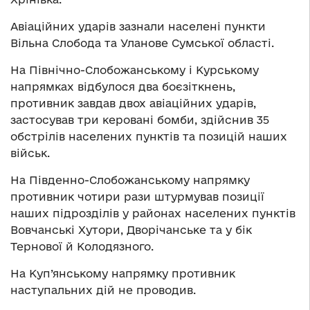
Авіаційних ударів зазнали населені пункти
Вільна Слобода та Уланове Сумської області.
На Північно-Слобожанському і Курському
напрямках відбулося два боєзіткнень,
противник завдав двох авіаційних ударів,
застосував три керовані бомби, здійснив 35
обстрілів населених пунктів та позицій наших
військ.
На Південно-Слобожанському напрямку
противник чотири рази штурмував позиції
наших підрозділів у районах населених пунктів
Вовчанські Хутори, Дворічанське та у бік
Тернової й Колодязного.
На Куп’янському напрямку противник
наступальних дій не проводив.