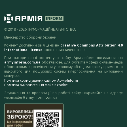
© 2018 - 2026, ІНФОРМАЦІЙНЕ АГЕНТСТВО,
Міністерство оборони України
Контент доступний за ліцензією
Creative Commons Attribution 4.0
International license
якщо не зазначено інше.
При використанні контенту з сайту АрміяInform посилання на
armyinform.com.ua
обов’язкове. Для суб’єктів у сфері онлайн-медіа
обов’язковим є розміщення у першому абзаці матеріалу прямого та
відкритого для пошукових систем гіперпосилання на цитований
матеріал.
Політика користування сайтом АрміяInform
Політика використання файлів cookie
Зауваження та пропозиції по роботі сайту надсилайте на адресу:
webmaster@armyinform.com.ua