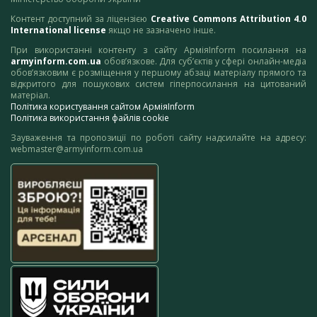
Контент доступний за ліцензією
Creative Commons Attribution 4.0
International license
якщо не зазначено інше.
При використанні контенту з сайту АрміяInform посилання на
armyinform.com.ua
обов’язкове. Для суб’єктів у сфері онлайн-медіа
обов’язковим є розміщення у першому абзаці матеріалу прямого та
відкритого для пошукових систем гіперпосилання на цитований
матеріал.
Політика користування сайтом АрміяInform
Політика використання файлів cookie
Зауваження та пропозиції по роботі сайту надсилайте на адресу:
webmaster@armyinform.com.ua