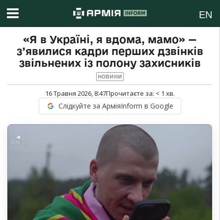
EN
«Я в Україні, я вдома, мамо» —
з’явилися кадри перших дзвінків
звільнених із полону захисників
НОВИНИ
16 Травня 2026, 8:47
Прочитаєте за:
< 1
хв.
Слідкуйте за АрміяInform в Google