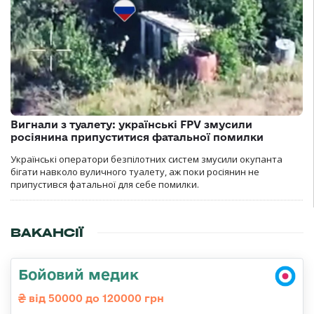
Вигнали з туалету: українські FPV змусили
росіянина припуститися фатальної помилки
Українські оператори безпілотних систем змусили окупанта
бігати навколо вуличного туалету, аж поки росіянин не
припустився фатальної для себе помилки.
ВАКАНСІЇ
Бойовий медик
від 50000 до 120000 грн