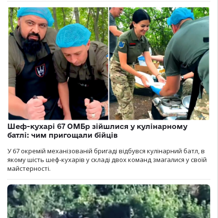
Шеф-кухарі 67 ОМБр зійшлися у кулінарному
батлі: чим пригощали бійців
У 67 окремій механізованій бригаді відбувся кулінарний батл, в
якому шість шеф-кухарів у складі двох команд змагалися у своїй
майстерності.