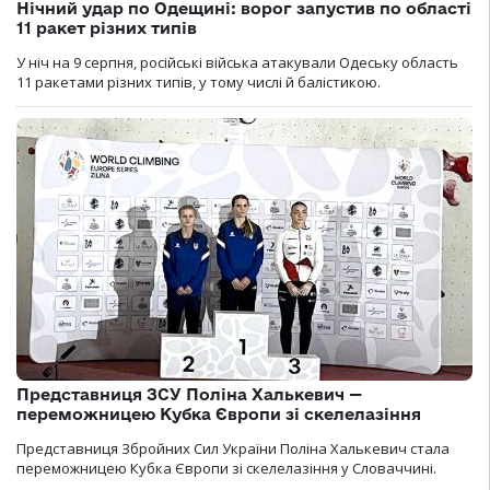
Нічний удар по Одещині: ворог запустив по області
11 ракет різних типів
У ніч на 9 серпня, російські війська атакували Одеську область
11 ракетами різних типів, у тому числі й балістикою.
Представниця ЗСУ Поліна Халькевич —
переможницею Кубка Європи зі скелелазіння
Представниця Збройних Сил України Поліна Халькевич стала
переможницею Кубка Європи зі скелелазіння у Словаччині.