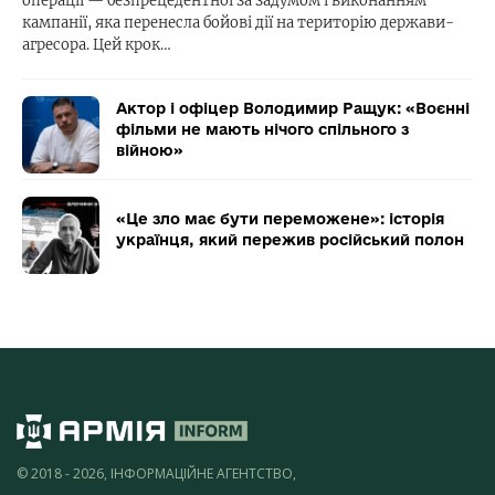
операції — безпрецедентної за задумом і виконанням
кампанії, яка перенесла бойові дії на територію держави-
агресора. Цей крок…
Актор і офіцер Володимир Ращук: «Воєнні
фільми не мають нічого спільного з
війною»
«Це зло має бути переможене»: історія
українця, який пережив російський полон
© 2018 - 2026, ІНФОРМАЦІЙНЕ АГЕНТСТВО,