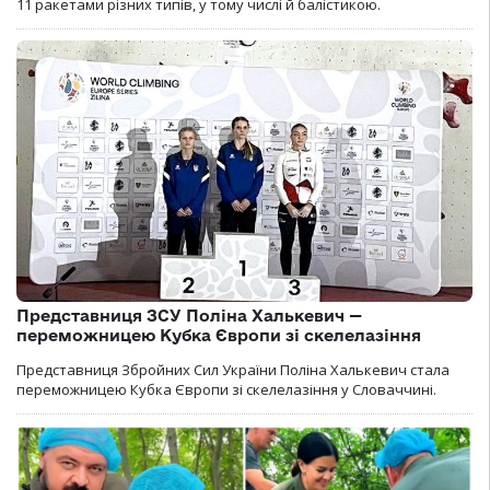
11 ракетами різних типів, у тому числі й балістикою.
Представниця ЗСУ Поліна Халькевич —
переможницею Кубка Європи зі скелелазіння
Представниця Збройних Сил України Поліна Халькевич стала
переможницею Кубка Європи зі скелелазіння у Словаччині.