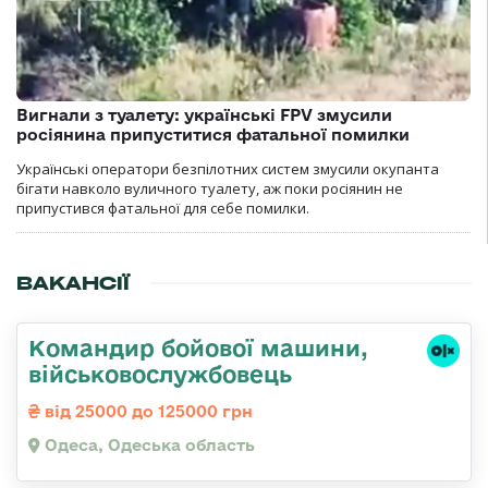
Вигнали з туалету: українські FPV змусили
росіянина припуститися фатальної помилки
Українські оператори безпілотних систем змусили окупанта
бігати навколо вуличного туалету, аж поки росіянин не
припустився фатальної для себе помилки.
ВАКАНСІЇ
Командиp бойової машини,
військовослужбовець
від 25000 до 125000 грн
Одеса, Одеська область