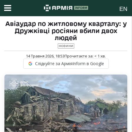
EN
Авіаудар по житловому кварталу: у
Дружківці росіяни вбили двох
людей
НОВИНИ
14 Травня 2026, 18:53
Прочитаєте за:
< 1
хв.
Слідкуйте за АрміяInform в Google