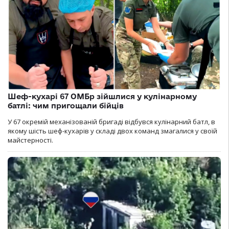
Шеф-кухарі 67 ОМБр зійшлися у кулінарному
батлі: чим пригощали бійців
У 67 окремій механізованій бригаді відбувся кулінарний батл, в
якому шість шеф-кухарів у складі двох команд змагалися у своїй
майстерності.