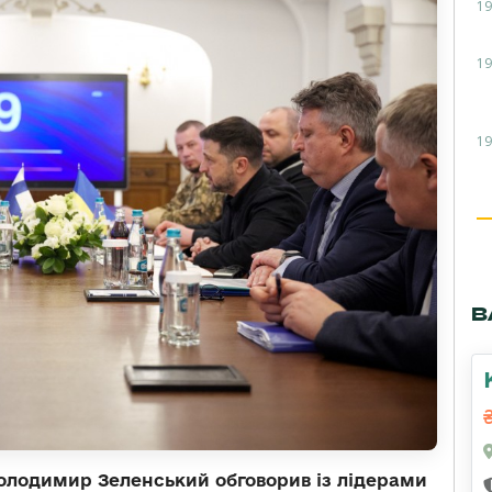
19
19
19
В
Володимир Зеленський обговорив із лідерами