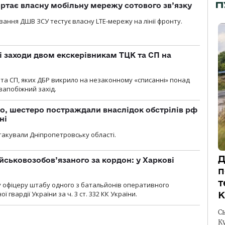
П
ртає власну мобільну мережу сотового зв’язку
вання ДШВ ЗСУ тестує власну LTE-мережу на лінії фронту.
і заходи двом екскерівникам ТЦК та СП на
та СП, яких ДБР викрило на незаконному «списанні» понад
 запобіжний захід.
о, шестеро постраждали внаслідок обстрілів рф
ні
атакували Дніпропетровську області.
Д
йськовозобов’язаного за кордон: у Харкові
п
т
у офіцеру штабу одного з батальйонів оперативного
гвардії України за ч. 3 ст. 332 КК України.
К
С
К