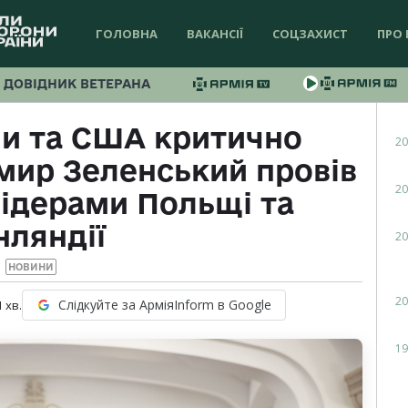
ГОЛОВНА
ВАКАНСІЇ
СОЦЗАХИСТ
ПРО 
ДОВІДНИК ВЕТЕРАНА
пи та США критично
20
мир Зеленський провів
20
лідерами Польщі та
нляндії
20
НОВИНИ
20
Слідкуйте за АрміяInform в Google
1
хв.
19