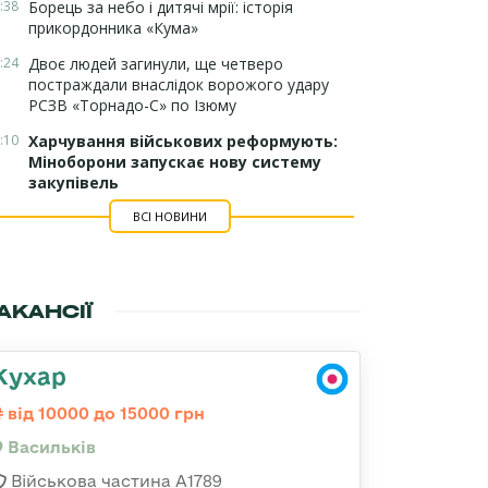
:38
Борець за небо і дитячі мрії: історія
прикордонника «Кума»
:24
Двоє людей загинули, ще четверо
постраждали внаслідок ворожого удару
РСЗВ «Торнадо-С» по Ізюму
:10
Харчування військових реформують:
Міноборони запускає нову систему
закупівель
ВСІ НОВИНИ
АКАНСІЇ
Кухар
від 10000 до 15000 грн
Васильків
Військова частина А1789