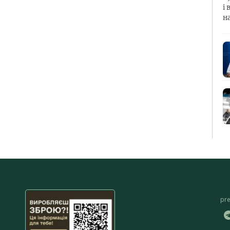
і 
н
pr