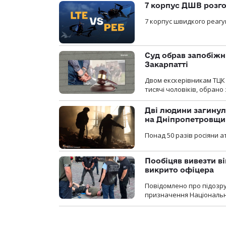
7 корпус ДШВ розго
7 корпус швидкого реагу
Суд обрав запобіжн
Закарпатті
Двом екскерівникам ТЦК 
тисячі чоловіків, обрано
Дві людини загинул
на Дніпропетровщи
Понад 50 разів росіяни 
Пообіцяв вивезти ві
викрито офіцера
Повідомлено про підозр
призначення Національної 