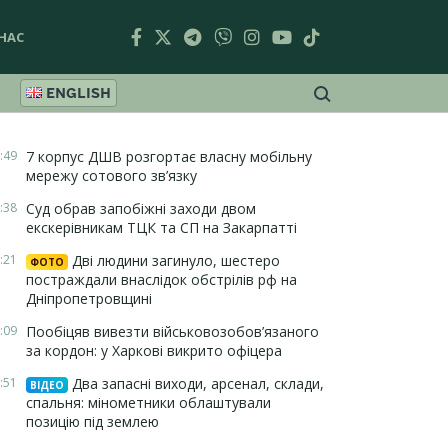
НАС
ENGLISH
:49
7 корпус ДШВ розгортає власну мобільну
мережу сотового зв’язку
:38
Суд обрав запобіжні заходи двом
екскерівникам ТЦК та СП на Закарпатті
:21
Дві людини загинуло, шестеро
ФОТО
постраждали внаслідок обстрілів рф на
Дніпропетровщині
:09
Пообіцяв вивезти військовозобов’язаного
за кордон: у Харкові викрито офіцера
:51
Два запасні виходи, арсенал, склади,
ВІДЕО
спальня: мінометники облаштували
позицію під землею