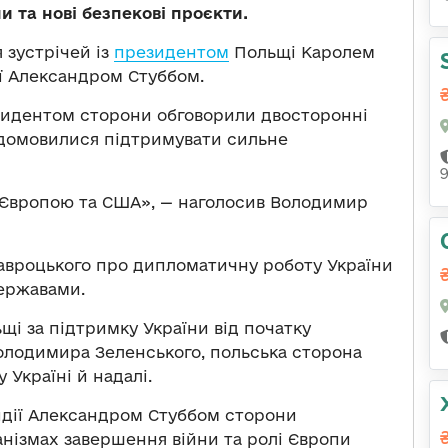
и та нові безпекові проєкти.
 зустрічей із
президентом
Польщі Каролем
ї Александром Стуббом.
езидентом сторони обговорили двосторонні
 домовилися підтримувати сильне
ж Європою та США», — наголосив Володимир
авроцького про дипломатичну роботу України
ержавами.
і за підтримку України від початку
олодимира Зеленського, польська сторона
Україні й надалі.
яндії Александром Стуббом сторони
нізмах завершення війни та ролі Європи