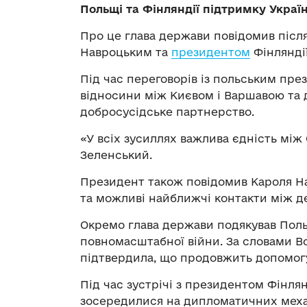
Польщі та Фінляндії підтримку Україн
Про це глава держави повідомив після
Навроцьким та
президентом
Фінлянді
Під час переговорів із польським пр
відносини між Києвом і Варшавою та
добросусідське партнерство.
«У всіх зусиллях важлива єдність мі
Зеленський.
Президент також повідомив Кароля Н
та можливі найближчі контакти між д
Окремо глава держави подякував Польщ
повномасштабної війни. За словами В
підтвердила, що продовжить допомогу 
Під час зустрічі з президентом Фінл
зосередилися на дипломатичних меха