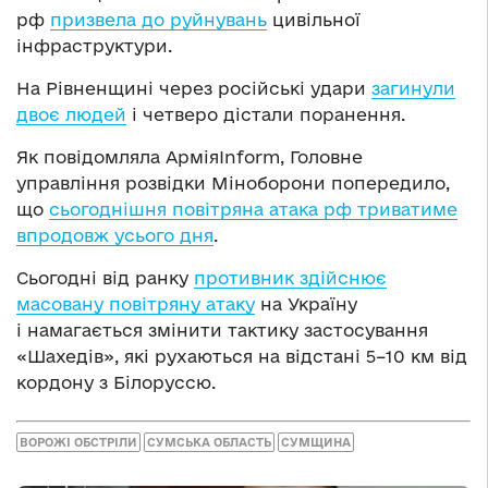
рф
призвела до руйнувань
цивільної
інфраструктури.
На Рівненщині через російські удари
загинули
двоє людей
і четверо дістали поранення.
Як повідомляла АрміяInform, Головне
управління розвідки Міноборони попередило,
що
сьогоднішня повітряна атака рф триватиме
впродовж усього дня
.
Сьогодні від ранку
противник здійснює
масовану повітряну атаку
на Україну
і намагається змінити тактику застосування
«Шахедів», які рухаються на відстані 5–10 км від
кордону з Білоруссю.
ВОРОЖІ ОБСТРІЛИ
СУМСЬКА ОБЛАСТЬ
СУМЩИНА