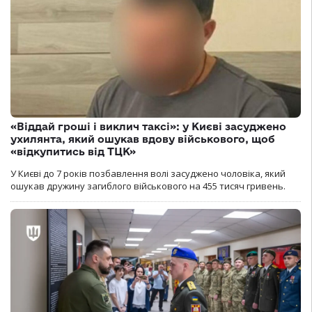
«Віддай гроші і виклич таксі»: у Києві засуджено
ухилянта, який ошукав вдову військового, щоб
«відкупитись від ТЦК»
У Києві до 7 років позбавлення волі засуджено чоловіка, який
ошукав дружину загиблого військового на 455 тисяч гривень.