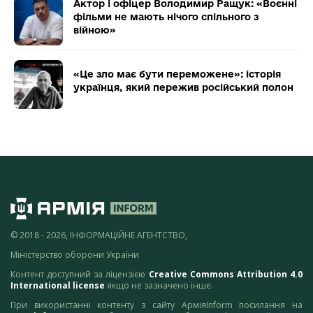
Актор і офіцер Володимир Ращук: «Воєнні
фільми не мають нічого спільного з
війною»
«Це зло має бути переможене»: історія
українця, який пережив російський полон
© 2018 - 2026, ІНФОРМАЦІЙНЕ АГЕНТСТВО,
Міністерство оборони України
Контент доступний за ліцензією
Creative Commons Attribution 4.0
International license
якщо не зазначено інше.
При використанні контенту з сайту АрміяInform посилання на