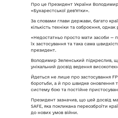
Про це Президент України Володими
«Бухарестської дев’ятки».
За словами глави держави, багато кра
кількість техніки та озброєння, однак
«Недостатньо просто мати засоби — п
їх застосування та така сама швидкість
президент.
Володимир Зеленський підкреслив, що 
унікальний досвід ведення високотехн
Йдеться не лише про застосування FP
боротьби, а й про швидке оновлення т
систему бою та постійне пристосуванн
Президент зазначив, що цей досвід м
SAFE, яка покликана переозброїти кр
до нових умов війни.