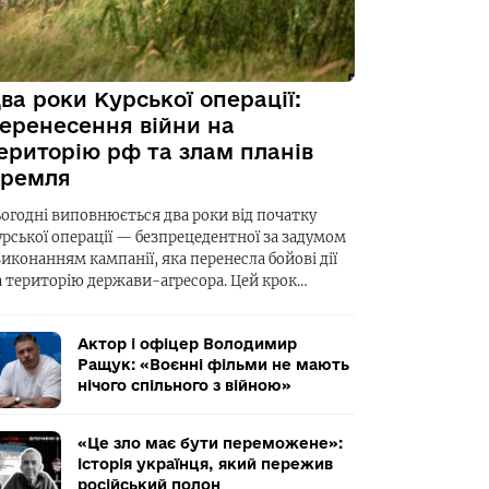
ва роки Курської операції:
еренесення війни на
ериторію рф та злам планів
ремля
ьогодні виповнюється два роки від початку
урської операції — безпрецедентної за задумом
виконанням кампанії, яка перенесла бойові дії
а територію держави-агресора. Цей крок…
Актор і офіцер Володимир
Ращук: «Воєнні фільми не мають
нічого спільного з війною»
«Це зло має бути переможене»:
історія українця, який пережив
російський полон