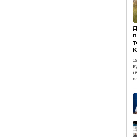
Д
п
т
К
С
К
і 
н