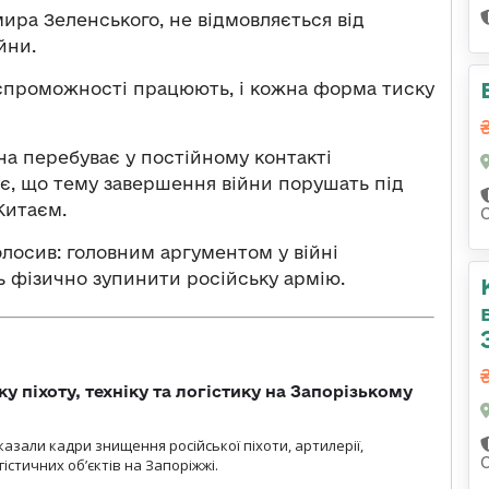
ира Зеленського, не відмовляється від
йни.
 спроможності працюють, і кожна форма тиску
на перебуває у постійному контакті
є, що тему завершення війни порушать під
Китаєм.
осив: головним аргументом у війні
ь фізично зупинити російську армію.
у піхоту, техніку та логістику на Запорізькому
азали кадри знищення російської піхоти, артилерії,
гістичних об’єктів на Запоріжжі.