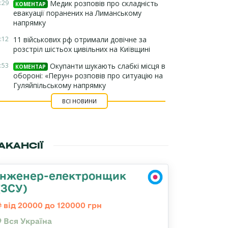
:29
Медик розповів про складність
КОМЕНТАР
евакуації поранених на Лиманському
напрямку
:12
11 військових рф отримали довічне за
розстріл шістьох цивільних на Київщині
:53
Окупанти шукають слабкі місця в
КОМЕНТАР
обороні: «Перун» розповів про ситуацію на
Гуляйпільському напрямку
ВСІ НОВИНИ
АКАНСІЇ
Інженер-електронщик
(ЗСУ)
від 20000 до 120000 грн
Вся Україна