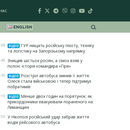
НАС
ENGLISH
:09
ГУР нищать російську піхоту, техніку
ВІДЕО
та логістику на Запорізькому напрямку
:48
Знищив шістьох росіян, а сімох взяв у
полон: історія командира «Гіря»
:30
Розстріл автобуса змінив її життя:
ВІДЕО
Олеся стала військовою і тепер підтримує
побратимів
:10
Менше двох годин на порятунок: як
ВІДЕО
прикордонники евакуювали пораненого на
Лиманщині
:50
У Нікополі російський удар забрав життя
водія рейсового автобуса