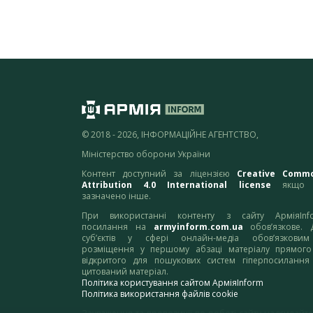
© 2018 - 2026, ІНФОРМАЦІЙНЕ АГЕНТСТВО,
Міністерство оборони України
Контент доступний за ліцензією
Creative Comm
Attribution 4.0 International license
якщо 
зазначено інше.
При використанні контенту з сайту АрміяInf
посилання на
armyinform.com.ua
обов’язкове. 
суб’єктів у сфері онлайн-медіа обов’язкови
розміщення у першому абзаці матеріалу прямого
відкритого для пошукових систем гіперпосилання
цитований матеріал.
Політика користування сайтом АрміяInform
Політика використання файлів cookie