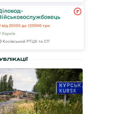
Діловод-
Військовослужбовець
від 20100 до 125000 грн
Харків
Косівський РТЦК та СП
УБЛІКАЦІЇ