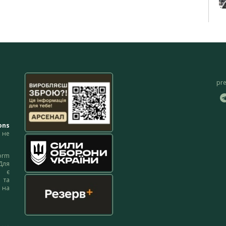
pr
ons
не
orm
Для
м є
 та
 на