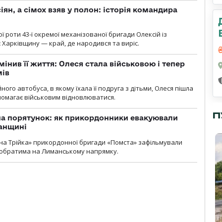
ян, а сімох взяв у полон: історія командира
ї роти 43-ї окремої механізованої бригади Олексій із
 Харківщину — край, де народився та виріс.
мінив її життя: Олеся стала військовою і тепер
мів
ного автобуса, в якому їхала її подруга з дітьми, Олеся пішла
опомагає військовим відновлюватися.
П
на порятунок: як прикордонники евакуювали
анщині
бна Трійка» прикордонної бригади «Помста» зафільмували
обратима на Лиманському напрямку.