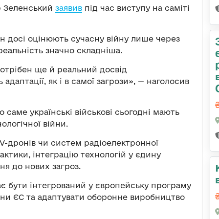
р Зеленський
заявив
під час виступу на саміті
їн досі оцінюють сучасну війну лише через
 реальність значно складніша.
отрібен ще й реальний досвід
 адаптації, як і в самої загрози», — наголосив
саме українські військові сьогодні мають
ологічної війни.
V-дронів чи систем радіоелектронної
актики, інтеграцію технологій у єдину
я до нових загроз.
ає бути інтегрований у європейську програму
аїни ЄС та адаптувати оборонне виробництво