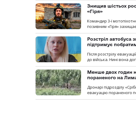
Знищив шістьох росі
«Гіря»
Командир 3-ї мотопіхотно
позивним «Гіря» захищає
Розстріл автобуса з
підтримує побрати
Після розстрілу евакуацій
до війська. Нині вона д
Менше двох годин 
пораненого на Лим
Дронарі підрозділу «Срі
евакуацію пораненого п