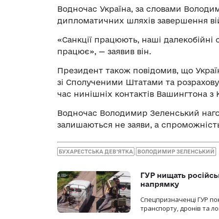
Водночас Україна, за словами Володим
дипломатичних шляхів завершення ві
«Санкції працюють, наші далекобійні
працює», — заявив він.
Президент також повідомив, що Украї
зі Сполученими Штатами та розрахову
час нинішніх контактів Вашингтона з 
Водночас Володимир Зеленський нагол
залишаються не заяви, а спроможніст
БУХАРЕСТСЬКА ДЕВ’ЯТКА
ВОЛОДИМИР ЗЕЛЕНСЬКИЙ
ГУР нищать російськ
напрямку
Спецпризначенці ГУР пок
транспорту, дронів та ло