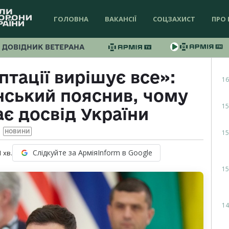
ГОЛОВНА
ВАКАНСІЇ
СОЦЗАХИСТ
ПРО 
ДОВІДНИК ВЕТЕРАНА
тації вирішує все»:
16
ський пояснив, чому
15
є досвід України
15
НОВИНИ
Слідкуйте за АрміяInform в Google
1
хв.
15
14