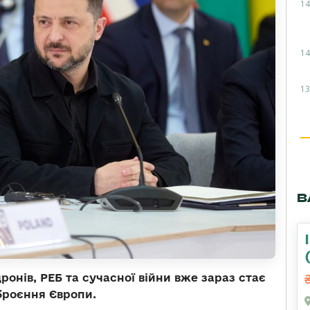
14
14
13
В
ронів, РЕБ та сучасної війни вже зараз стає
броєння Європи.