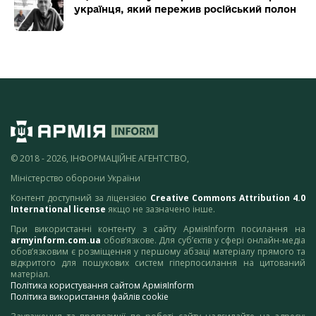
українця, який пережив російський полон
© 2018 - 2026, ІНФОРМАЦІЙНЕ АГЕНТСТВО,
Міністерство оборони України
Контент доступний за ліцензією
Creative Commons Attribution 4.0
International license
якщо не зазначено інше.
При використанні контенту з сайту АрміяInform посилання на
armyinform.com.ua
обов’язкове. Для суб’єктів у сфері онлайн-медіа
обов’язковим є розміщення у першому абзаці матеріалу прямого та
відкритого для пошукових систем гіперпосилання на цитований
матеріал.
Політика користування сайтом АрміяInform
Політика використання файлів cookie