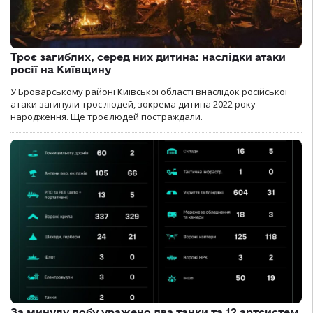
Троє загиблих, серед них дитина: наслідки атаки
росії на Київщину
У Броварському районі Київської області внаслідок російської
атаки загинули троє людей, зокрема дитина 2022 року
народження. Ще троє людей постраждали.
За минулу добу уражено два танки та 12 артсистем