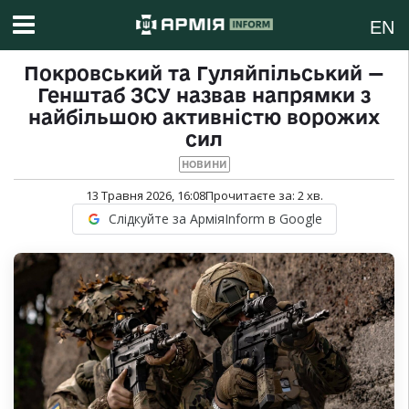
EN
Покровський та Гуляйпільський —
Генштаб ЗСУ назвав напрямки з
найбільшою активністю ворожих
сил
НОВИНИ
13 Травня 2026, 16:08
Прочитаєте за:
2
хв.
Слідкуйте за АрміяInform в Google