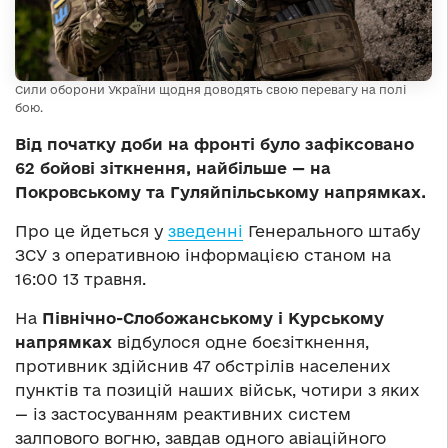
Сили оборони України щодня доводять свою перевагу на полі
бою.
Від початку доби на фронті було зафіксовано
62 бойові зіткнення, найбільше — на
Покровському та Гуляйпільському напрямках.
Про це йдеться у
зведенні
Генерального штабу
ЗСУ з оперативною інформацією станом на
16:00 13 травня.
На
Північно-Слобожанському і Курському
напрямках
відбулося одне боєзіткнення,
противник здійснив 47 обстрілів населених
пунктів та позицій наших військ, чотири з яких
— із застосуванням реактивних систем
залпового вогню, завдав одного авіаційного