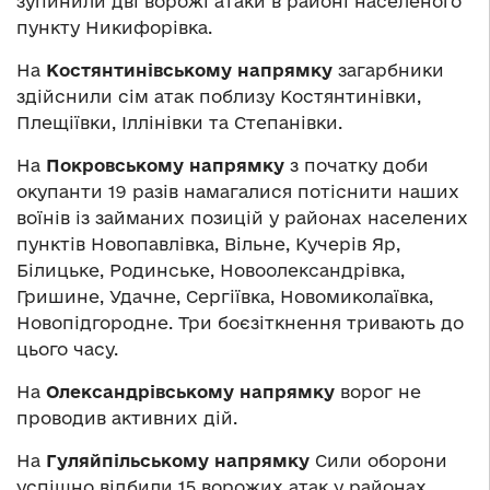
зупинили дві ворожі атаки в районі населеного
пункту Никифорівка.
На
Костянтинівському напрямку
загарбники
здійснили сім атак поблизу Костянтинівки,
Плещіївки, Іллінівки та Степанівки.
На
Покровському напрямку
з початку доби
окупанти 19 разів намагалися потіснити наших
воїнів із займаних позицій у районах населених
пунктів Новопавлівка, Вільне, Кучерів Яр,
Білицьке, Родинське, Новоолександрівка,
Гришине, Удачне, Сергіївка, Новомиколаївка,
Новопідгородне. Три боєзіткнення тривають до
цього часу.
На
Олександрівському напрямку
ворог не
проводив активних дій.
На
Гуляйпільському напрямку
Сили оборони
успішно відбили 15 ворожих атак у районах