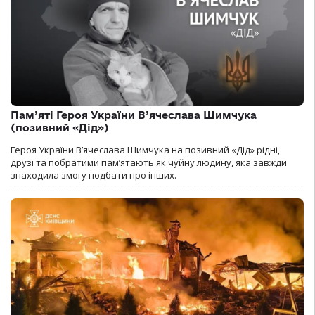
Пам’яті Героя України В’ячеслава Шимчука
(позивний «Дід»)
Героя України В’ячеслава Шимчука на позивний «Дід» рідні,
друзі та побратими пам’ятають як чуйну людину, яка завжди
знаходила змогу подбати про інших.