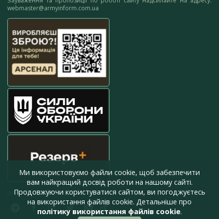
Зауваження та пропозиції по роботі сайту надсилайте на адресу:
webmaster@armyinform.com.ua
Ми використовуємо файли cookie, щоб забезпечити
вам найкращий досвід роботи на нашому сайті.
Продовжуючи користуватися сайтом, ви погоджуєтесь
press@armyinform.com.ua
на використання файлів cookie. Детальніше про
політику використання файлів cookie
.