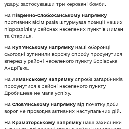
удару, застосувавши три керовані бомби.
На
Південно-Слобожанському напрямку
противник вісім разів штурмував позиції наших
підрозділів у районах населених пунктів Лиман
та Стариця.
На
Куп’янському напрямку
наші оборонці
сьогодні зупинили ворожу спробу просунутися
вперед у районі населеного пункту Борівська
Андріївка.
На
Лиманському напрямку
спроба загарбників
просунутися в районі населеного пункту
Дробишеве не мала успіху.
На
Слов’янському напрямку
від початку доби
ворог не проводив активних наступальних дій.
На
Краматорському напрямку
наші захисники