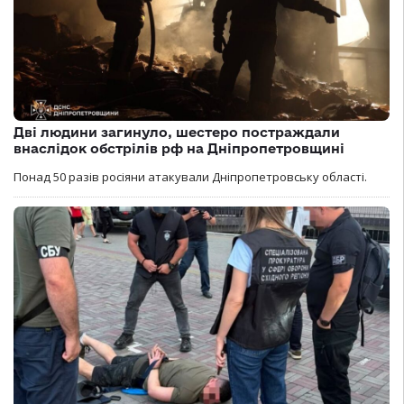
Дві людини загинуло, шестеро постраждали
внаслідок обстрілів рф на Дніпропетровщині
Понад 50 разів росіяни атакували Дніпропетровську області.