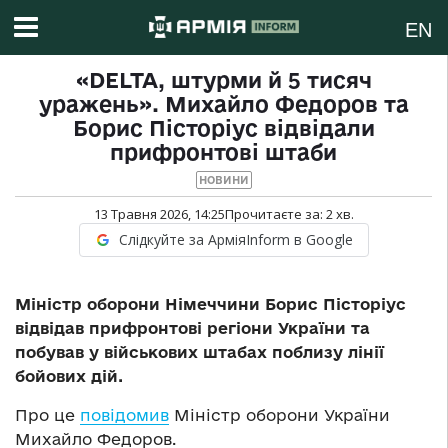
EN
«DELTA, штурми й 5 тисяч
уражень». Михайло Федоров та
Борис Пісторіус відвідали
прифронтові штаби
НОВИНИ
13 Травня 2026, 14:25
Прочитаєте за:
2
хв.
Слідкуйте за АрміяInform в Google
Міністр оборони Німеччини Борис Пісторіус
відвідав прифронтові регіони України та
побував у військових штабах поблизу лінії
бойових дій.
Про це
повідомив
Міністр оборони України
Михайло Федоров.