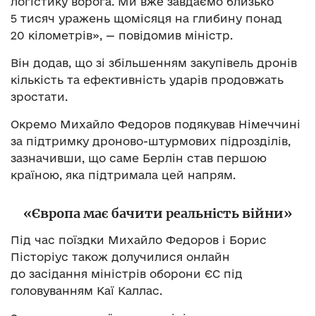
логістику ворога. Ми вже завдаємо близько
5 тисяч уражень щомісяця на глибину понад
20 кілометрів», — повідомив міністр.
Він додав, що зі збільшенням закупівель дронів
кількість та ефективність ударів продовжать
зростати.
Окремо Михайло Федоров подякував Німеччині
за підтримку дроново-штурмових підрозділів,
зазначивши, що саме Берлін став першою
країною, яка підтримала цей напрям.
«Європа має бачити реальність війни»
Під час поїздки Михайло Федоров і Борис
Пісторіус також долучилися онлайн
до засідання міністрів оборони ЄС під
головуванням Каї Каллас.