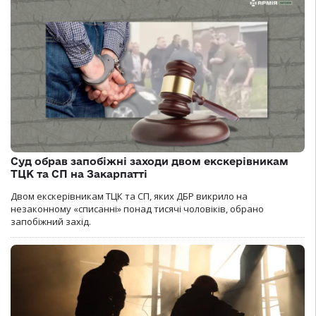
Суд обрав запобіжні заходи двом екскерівникам
ТЦК та СП на Закарпатті
Двом екскерівникам ТЦК та СП, яких ДБР викрило на
незаконному «списанні» понад тисячі чоловіків, обрано
запобіжний захід.