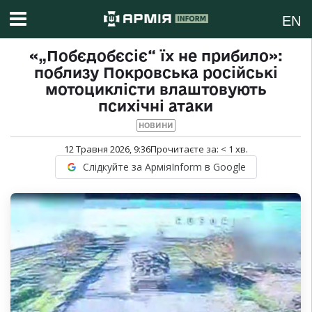
EN
«„Побєдобєсіє“ їх не прибило»:
поблизу Покровська російські
мотоциклісти влаштовують
психічні атаки
НОВИНИ
12 Травня 2026, 9:36
Прочитаєте за:
< 1
хв.
Слідкуйте за АрміяInform в Google