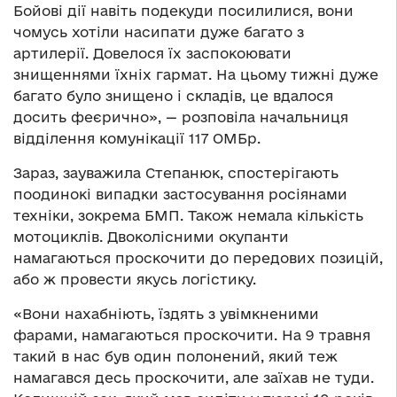
Бойові дії навіть подекуди посилилися, вони
чомусь хотіли насипати дуже багато з
артилерії. Довелося їх заспокоювати
знищеннями їхніх гармат. На цьому тижні дуже
багато було знищено і складів, це вдалося
досить феєрично», — розповіла начальниця
відділення комунікації 117 ОМБр.
Зараз, зауважила Степанюк, спостерігають
поодинокі випадки застосування росіянами
техніки, зокрема БМП. Також немала кількість
мотоциклів. Двоколісними окупанти
намагаються проскочити до передових позицій,
або ж провести якусь логістику.
«Вони нахабніють, їздять з увімкненими
фарами, намагаються проскочити. На 9 травня
такий в нас був один полонений, який теж
намагався десь проскочити, але заїхав не туди.