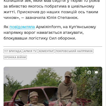
Колишній зек, який мав сидіти у тюрмі 10 років
за вбивство якогось побратима в цивільному
житті. Прискочив до наших позицій ось таким
чином», — зазначила Юлія Степанюк.
Як
повідомляла
АрміяInform, на Куп’янському
напрямку ворог намагається атакувати,
блокувавши логістику Сил оборони.
117 БРИГАДА
АРМІЯ TV
КОМЕНТАР
ПОКРОВСЬКИЙ НАПРЯМОК
ХРОНІКА ВІЙНИ