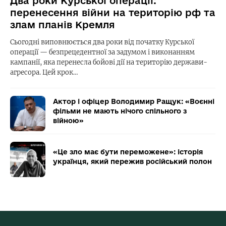
Два роки Курської операції:
перенесення війни на територію рф та
злам планів Кремля
Сьогодні виповнюється два роки від початку Курської
операції — безпрецедентної за задумом і виконанням
кампанії, яка перенесла бойові дії на територію держави-
агресора. Цей крок…
Актор і офіцер Володимир Ращук: «Воєнні
фільми не мають нічого спільного з
війною»
«Це зло має бути переможене»: історія
українця, який пережив російський полон