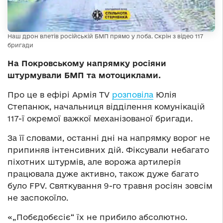
Наш дрон влетів російській БМП прямо у лоба. Скрін з відео 117
бригади
На Покровському напрямку росіяни
штурмували БМП та мотоциклами.
Про це в ефірі Армія TV
розповіла
Юлія
Степанюк, начальниця відділення комунікацій
117-ї окремої важкої механізованої бригади.
За її словами, останні дні на напрямку ворог не
припиняв інтенсивних дій. Фіксували небагато
піхотних штурмів, але ворожа артилерія
працювала дуже активно, також дуже багато
було FPV. Святкування 9-го травня росіян зовсім
не заспокоїло.
«„Побєдобєсіє“ їх не прибило абсолютно.