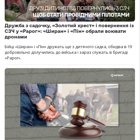
Дружба з садочку, «Золотий хрест» і повернення із
СЗЧ у «Рарог»: «Ширан» і «Пін» обрали воювати
дронами
Бійці «Ширан» і «Пін» дружать ще з дитячого садка, обидва в 19
добровільно долучились до війська і зараз служать в бригаді
«Рарог».