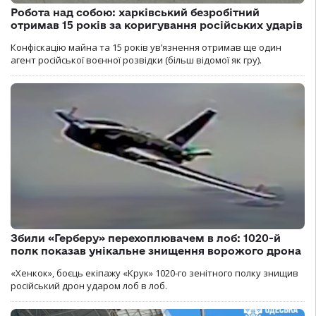
Робота над собою: харківський безробітний
отримав 15 років за коригування російських ударів
Конфіскацію майна та 15 років увʼязнення отримав ще один
агент російської воєнної розвідки (більш відомої як гру).
Збили «Герберу» перехоплювачем в лоб: 1020-й
полк показав унікальне знищення ворожого дрона
«Хенкок», боєць екіпажу «Крук» 1020-го зенітного полку знищив
російський дрон ударом лоб в лоб.