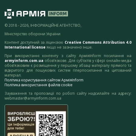
© 2018 - 2026, ІНФОРМАЦІЙНЕ АГЕНТСТВО,
Міністерство оборони України
Контент доступний за ліцензією
Creative Commons Attribution 4.0
International license
якщо не зазначено інше.
При використанні контенту з сайту АрміяInform посилання на
armyinform.com.ua
обов’язкове. Для суб’єктів у сфері онлайн-медіа
обов’язковим є розміщення у першому абзаці матеріалу прямого та
відкритого для пошукових систем гіперпосилання на цитований
матеріал.
Політика користування сайтом АрміяInform
Політика використання файлів cookie
Зауваження та пропозиції по роботі сайту надсилайте на адресу:
webmaster@armyinform.com.ua