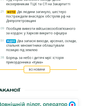
екскерівникам ТЦК та СП на Закарпатті
:21
Дві людини загинуло, шестеро
ФОТО
постраждали внаслідок обстрілів рф на
Дніпропетровщині
:09
Пообіцяв вивезти військовозобов’язаного
за кордон: у Харкові викрито офіцера
:51
Два запасні виходи, арсенал, склади,
ВІДЕО
спальня: мінометники облаштували
позицію під землею
:38
Борець за небо і дитячі мрії: історія
прикордонника «Кума»
ВСІ НОВИНИ
АКАНСІЇ
Зовнішній пілот, оператор