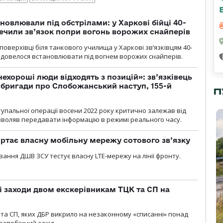
новлювали під обстрілами: у Харкові бійці 40-
печили зв’язок попри вогонь ворожих снайперів
оверхівці біля танкового училища у Харкові зв’язківцям 40-
и довелося встановлювати під вогнем ворожих снайперів.
 нехороші люди відходять з позицій»: зв’язківець
ї бригади про Слобожанський наступ, 155-й
П
тупальної операції восени 2022 року критично залежав від
озволяв передавати інформацію в режимі реального часу.
ртає власну мобільну мережу сотового зв’язку
вання ДШВ ЗСУ тестує власну LTE-мережу на лінії фронту.
і заходи двом екскерівникам ТЦК та СП на
та СП, яких ДБР викрило на незаконному «списанні» понад