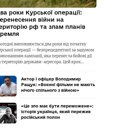
ва роки Курської операції:
еренесення війни на
ериторію рф та злам планів
ремля
ьогодні виповнюється два роки від початку
урської операції — безпрецедентної за задумом
виконанням кампанії, яка перенесла бойові дії
а територію держави-агресора. Цей крок…
Актор і офіцер Володимир
Ращук: «Воєнні фільми не мають
нічого спільного з війною»
«Це зло має бути переможене»:
історія українця, який пережив
російський полон