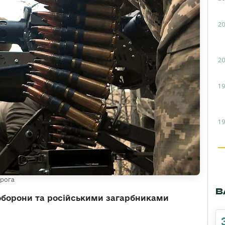
20
20
19
19
орога
В
оборони та російськими загарбниками