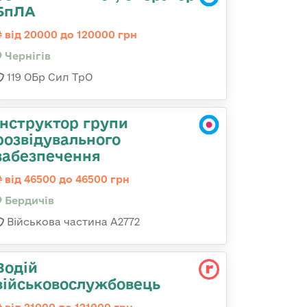
БпЛА
від 20000 до 120000 грн
Чернігів
119 ОБр Сил ТрО
Інструктор групи
розвідувального
забезпечення
від 46500 до 46500 грн
Бердичів
Військова частина А2772
Водій
військовослужбовець