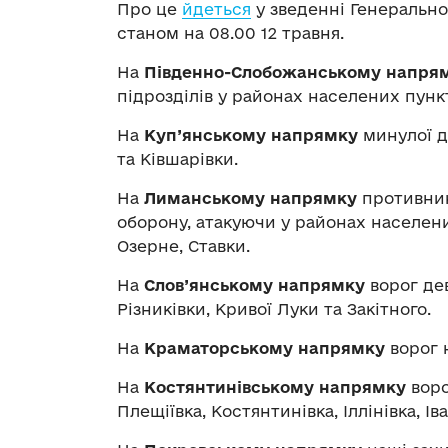
Про це
йдеться
у зведенні Генеральн
станом на 08.00 12 травня.
На
Південно-Слобожанському напря
підрозділів у районах населених пунк
На
Куп’янському напрямку
минулої до
та Ківшарівки.
На
Лиманському напрямку
противник
оборону, атакуючи у районах населени
Озерне, Ставки.
На
Слов’янському напрямку
ворог дев
Різниківки, Кривої Луки та Закітного.
На
Краматорському напрямку
ворог 
На
Костянтинівському напрямку
воро
Плещіївка, Костянтинівка, Іллінівка, Ів