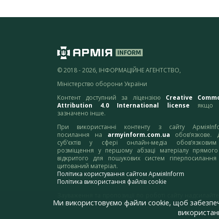
© 2018 - 2026, ІНФОРМАЦІЙНЕ АГЕНТСТВО,
Міністерство оборони України
Контент доступний за ліцензією
Creative Comm
Attribution 4.0 International license
якщо 
зазначено інше.
При використанні контенту з сайту АрміяInf
посилання на
armyinform.com.ua
обов’язкове. 
суб’єктів у сфері онлайн-медіа обов’язкови
розміщення у першому абзаці матеріалу прямого
відкритого для пошукових систем гіперпосилання
цитований матеріал.
Політика користування сайтом АрміяInform
Політика використання файлів cookie
Зауваження та пропозиції по роботі сайту надсилайте
Ми використовуємо файли cookie, щоб забезпе
адресу:
webmaster@armyinform.com.ua
використанн