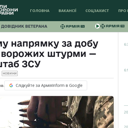
ГОЛОВНА
ВАКАНСІЇ
СОЦЗАХИСТ
ПРО 
ДОВІДНИК ВЕТЕРАНА
у напрямку за добу
6:
2 ворожих штурми —
штаб ЗСУ
6:
НОВИНИ
Слідкуйте за АрміяInform в Google
хв.
20
20