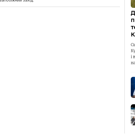
 запобіжний захід.
Д
п
т
К
С
К
і 
н