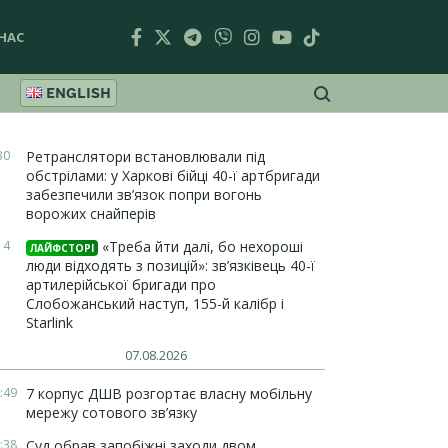
НАС
ENGLISH
30
Ретранслятори встановлювали під
обстрілами: у Харкові бійці 40-ї артбригади
забезпечили зв’язок попри вогонь
ворожих снайперів
14
«Треба йти далі, бо нехороші
ЛАЙФСТОРІ
люди відходять з позицій»: зв’язківець 40-ї
артилерійської бригади про
Слобожанський наступ, 155-й калібр і
Starlink
07.08.2026
:49
7 корпус ДШВ розгортає власну мобільну
мережу сотового зв’язку
:38
Суд обрав запобіжні заходи двом