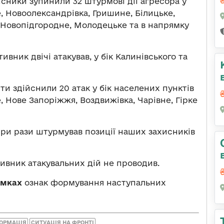
сники зупинили 32 штурмові дії агресора у
, Новоолександрівка, Гришине, Білицьке,
, Новопідгородне, Молодецьке та в напрямку
ивник двічі атакував, у бік Калинівського та
ти здійснили 20 атак у бік населених пунктів
, Нове Запоріжжя, Воздвижівка, Чарівне, Гірке
ри рази штурмував позиції наших захисників
ивник атакувальних дій не проводив.
ямках
ознак формування наступальних
ФОРМАЦІЯ
СИТУАЦІЯ НА ФРОНТІ