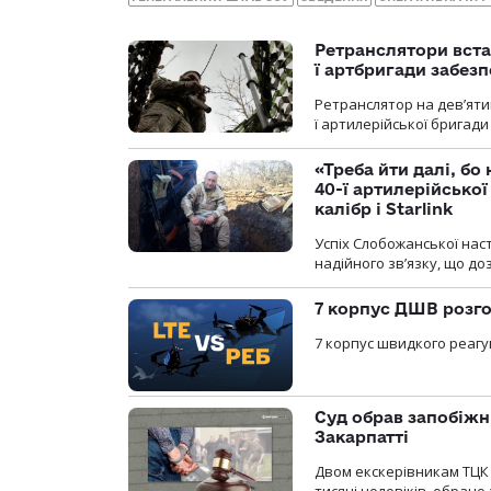
Ретранслятори вста
ї артбригади забез
Ретранслятор на дев’ятип
ї артилерійської бригад
«Треба йти далі, бо
40-ї артилерійсько
калібр і Starlink
Успіх Слобожанської нас
надійного зв’язку, що д
7 корпус ДШВ розго
7 корпус швидкого реагу
Суд обрав запобіжн
Закарпатті
Двом екскерівникам ТЦК 