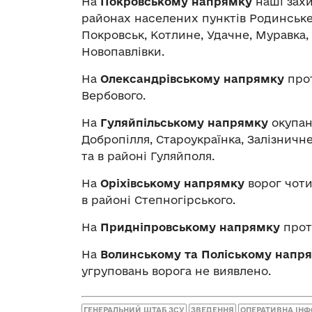
На
Покровському напрямку
наші захи
районах населених пунктів Родинське
Покровськ, Котлине, Удачне, Муравка
Новопавлівки.
На
Олександрівському напрямку
прот
Вербового.
На
Гуляйпільському напрямку
окупан
Добропілля, Староукраїнка, Залізничне
та в районі Гуляйполя.
На
Оріхівському напрямку
ворог чоти
в районі Степногірського.
На
Придніпровському напрямку
прот
На
Волинському та Поліському напр
угруповань ворога не виявлено.
ГЕНЕРАЛЬНИЙ ШТАБ ЗСУ
ЗВЕДЕННЯ
ОПЕРАТИВНА ІН