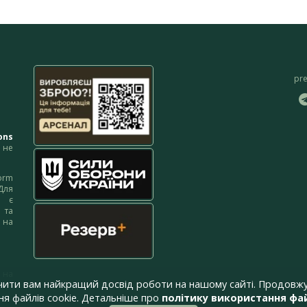
pr
ons
не
orm
Для
м є
 та
 на
 на
чити вам найкращий досвід роботи на нашому сайті. Продовжу
я файлів cookie. Детальніше про
політику використання фай