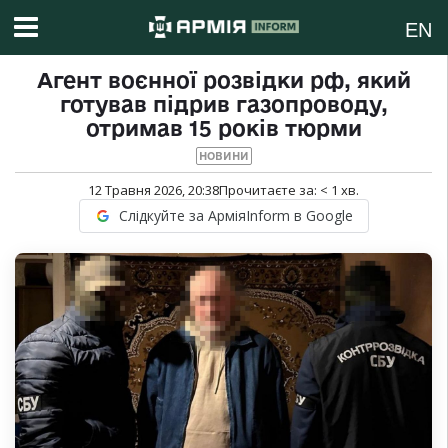
EN
Агент воєнної розвідки рф, який
готував підрив газопроводу,
отримав 15 років тюрми
НОВИНИ
12 Травня 2026, 20:38
Прочитаєте за:
< 1
хв.
Слідкуйте за АрміяInform в Google