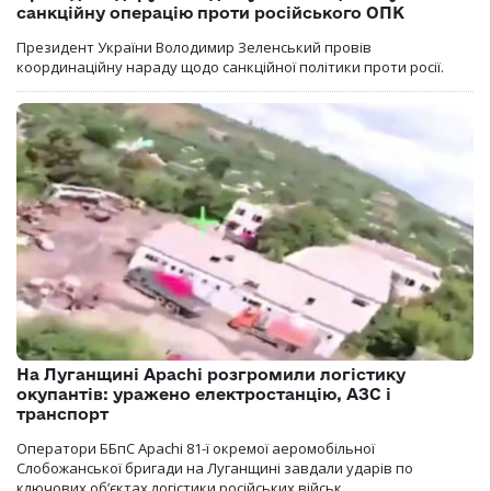
санкційну операцію проти російського ОПК
Президент України Володимир Зеленський провів
координаційну нараду щодо санкційної політики проти росії.
На Луганщині Apachi розгромили логістику
окупантів: уражено електростанцію, АЗС і
транспорт
Оператори ББпС Apachi 81-ї окремої аеромобільної
Слобожанської бригади на Луганщині завдали ударів по
ключових об’єктах логістики російських військ.