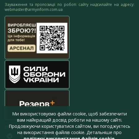
Зауваження та пропозиції по роботі сайту надсилайте на адресу:
webmaster@armyinform.com.ua
Ми використовуємо файли cookie, щоб забезпечити
вам найкращий досвід роботи на нашому сайті.
Продовжуючи користуватися сайтом, ви погоджуєтесь
press@armyinform.com.ua
на використання файлів cookie. Детальніше про
політику використання файлів cookie
.