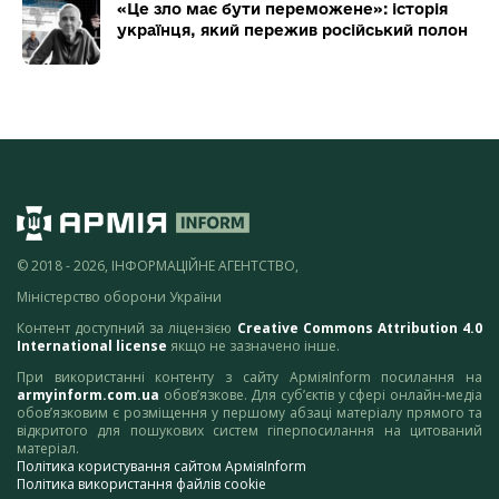
«Це зло має бути переможене»: історія
українця, який пережив російський полон
© 2018 - 2026, ІНФОРМАЦІЙНЕ АГЕНТСТВО,
Міністерство оборони України
Контент доступний за ліцензією
Creative Commons Attribution 4.0
International license
якщо не зазначено інше.
При використанні контенту з сайту АрміяInform посилання на
armyinform.com.ua
обов’язкове. Для суб’єктів у сфері онлайн-медіа
обов’язковим є розміщення у першому абзаці матеріалу прямого та
відкритого для пошукових систем гіперпосилання на цитований
матеріал.
Політика користування сайтом АрміяInform
Політика використання файлів cookie