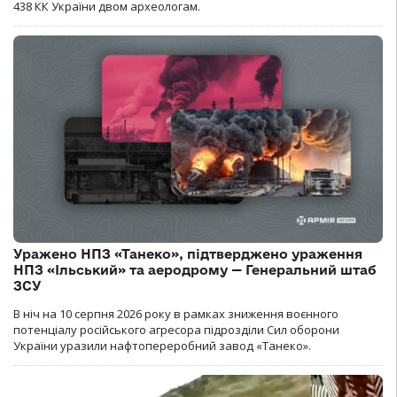
438 КК України двом археологам.
Уражено НПЗ «Танеко», підтверджено ураження
НПЗ «Ільський» та аеродрому — Генеральний штаб
ЗСУ
В ніч на 10 серпня 2026 року в рамках зниження воєнного
потенціалу російського агресора підрозділи Сил оборони
України уразили нафтопереробний завод «Танеко».