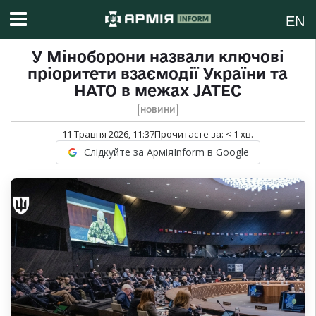
EN
У Міноборони назвали ключові
пріоритети взаємодії України та
НАТО в межах JATEC
НОВИНИ
11 Травня 2026, 11:37
Прочитаєте за:
< 1
хв.
Слідкуйте за АрміяInform в Google