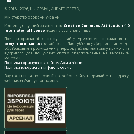
© 2018 - 2026, ІНФОРМАЦІЙНЕ АГЕНТСТВО,
Міністерство оборони України
Контент доступний за ліцензією
Creative Commons Attribution 4.0
International license
якщо не зазначено інше.
При використанні контенту з сайту АрміяInform посилання на
armyinform.com.ua
обов’язкове. Для суб’єктів у сфері онлайн-медіа
обов’язковим є розміщення у першому абзаці матеріалу прямого та
відкритого для пошукових систем гіперпосилання на цитований
матеріал.
Політика користування сайтом АрміяInform
Політика використання файлів cookie
Зауваження та пропозиції по роботі сайту надсилайте на адресу:
webmaster@armyinform.com.ua