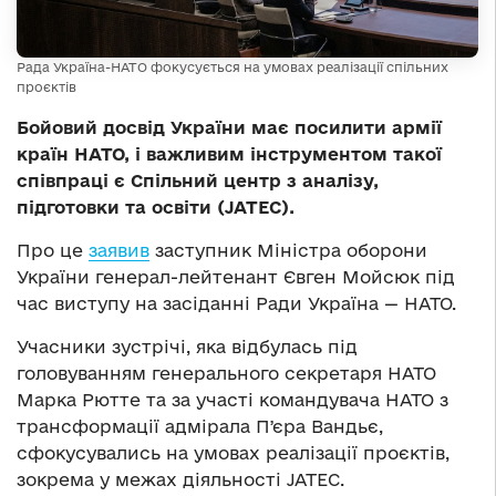
Рада Україна-НАТО фокусується на умовах реалізації спільних
проєктів
Бойовий досвід України має посилити армії
країн НАТО, і важливим інструментом такої
співпраці є Спільний центр з аналізу,
підготовки та освіти (JATEC).
Про це
заявив
заступник Міністра оборони
України генерал-лейтенант Євген Мойсюк під
час виступу на засіданні Ради Україна — НАТО.
Учасники зустрічі, яка відбулась під
головуванням генерального секретаря НАТО
Марка Рютте та за участі командувача НАТО з
трансформації адмірала Пʼєра Вандьє,
сфокусувались на умовах реалізації проєктів,
зокрема у межах діяльності JATEC.