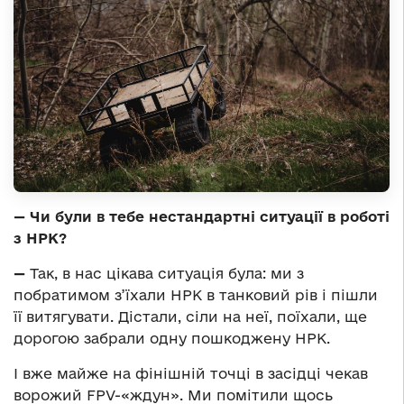
— Чи були в тебе нестандартні ситуації в роботі
з НРК?
—
Так, в нас цікава ситуація була: ми з
побратимом з’їхали НРК в танковий рів і пішли
її витягувати. Дістали, сіли на неї, поїхали, ще
дорогою забрали одну пошкоджену НРК.
І вже майже на фінішній точці в засідці чекав
ворожий FPV-«ждун». Ми помітили щось