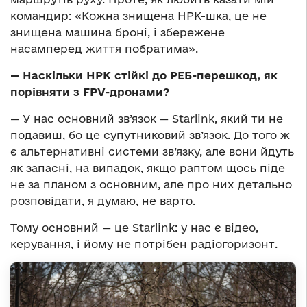
командир: «Кожна знищена НРК-шка, це не
знищена машина броні, і збережене
насамперед життя побратима».
—
Наскільки НРК стійкі до РЕБ-перешкод, як
порівняти з FPV-дронами?
—
У нас основний зв’язок
—
Starlink, який ти не
подавиш, бо це супутниковий зв’язок. До того ж
є альтернативні системи зв’язку, але вони йдуть
як запасні, на випадок, якщо раптом щось піде
не за планом з основним, але про них детально
розповідати, я думаю, не варто.
Тому основний
—
це Starlink: у нас є відео,
керування, і йому не потрібен радіогоризонт.