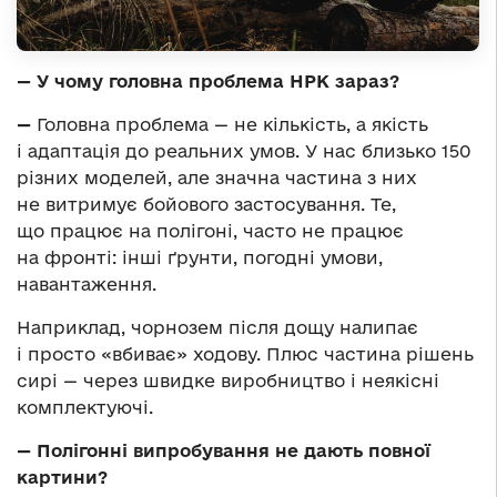
— У чому головна проблема НРК зараз?
—
Головна проблема — не кількість, а якість
і адаптація до реальних умов. У нас близько 150
різних моделей, але значна частина з них
не витримує бойового застосування. Те,
що працює на полігоні, часто не працює
на фронті: інші ґрунти, погодні умови,
навантаження.
Наприклад, чорнозем після дощу налипає
і просто «вбиває» ходову. Плюс частина рішень
сирі — через швидке виробництво і неякісні
комплектуючі.
— Полігонні випробування не дають повної
картини?