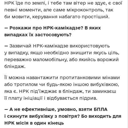
НРК їде по землі, і тебе там вітер не здує, є свої
певні моменти, але саме мікроконтроль, так
би мовити, керування набагато простіший.
—
Розкажи про НРК-камікадзе? В яких
випадках їх застосовують?
—
Зазвичай НРК-камікадзе використовують
у випадку, якщо необхідно знищити якусь ціль,
переважно маломобільну, або якийсь ворожий
бліндаж.
Її можна навантажити протитанковими мінами
або тротилом чи будь-якою іншою вибухівкою,
яка є. НРК під’їжджає в бліндаж, ти замикаєш
її плату ініціації і відбувається підрив.
—
А не ефективніше, умовно, взяти БПЛА
і скинути вибухівку з повітря? Бо виходить для
НРК місія в один кінець