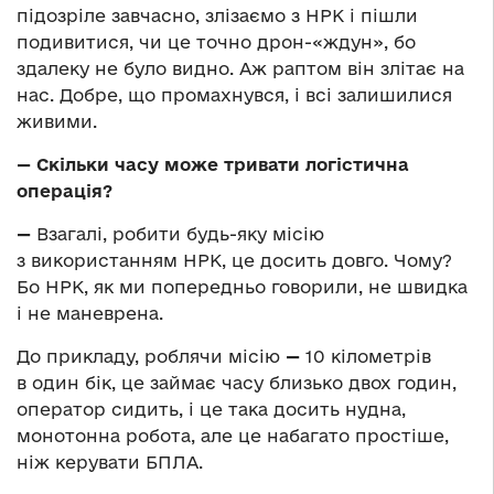
підозріле завчасно, злізаємо з НРК і пішли
подивитися, чи це точно дрон-«ждун», бо
здалеку не було видно. Аж раптом він злітає на
нас. Добре, що промахнувся, і всі залишилися
живими.
—
Скільки часу може тривати логістична
операція?
—
Взагалі, робити будь-яку місію
з використанням НРК, це досить довго. Чому?
Бо НРК, як ми попередньо говорили, не швидка
і не маневрена.
До прикладу, роблячи місію
—
10 кілометрів
в один бік, це займає часу близько двох годин,
оператор сидить, і це така досить нудна,
монотонна робота, але це набагато простіше,
ніж керувати БПЛА.