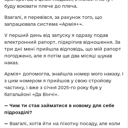
буду воювати плече до плеча.
Взагалі, я перевівся, за рахунок того, що
запрацювала система «Армія+».
У перший день від запуску я одразу подав
електронний рапорт, підкріпив відношення. За
три дні мені прийшла відповідь, що мій рапорт
погоджено, але я потім ще два місяці шукав
наказ.
Армія+ допомогла, знайшла номер мого наказу. І
з цим номером я прийшов у свою стройову
частину, і вже з січня 2025-го року був у
батальйоні «Да Вінчі».
—
Чим ти став займатися в новому для себе
підрозділі?
—
Взагалі, хотів йти на піхотну посаду, але коли