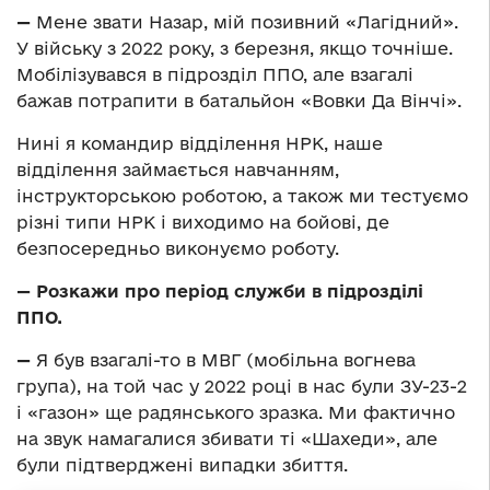
—
Мене звати Назар, мій позивний «Лагідний».
У війську з 2022 року, з березня, якщо точніше.
Мобілізувався в підрозділ ППО, але взагалі
бажав потрапити в батальйон «Вовки Да Вінчі».
Нині я командир відділення НРК, наше
відділення займається навчанням,
інструкторською роботою, а також ми тестуємо
різні типи НРК і виходимо на бойові, де
безпосередньо виконуємо роботу.
—
Розкажи про період служби в підрозділі
ППО.
—
Я був взагалі-то в МВГ (мобільна вогнева
група), на той час у 2022 році в нас були ЗУ-23-2
і «газон» ще радянського зразка. Ми фактично
на звук намагалися збивати ті «Шахеди», але
були підтверджені випадки збиття.