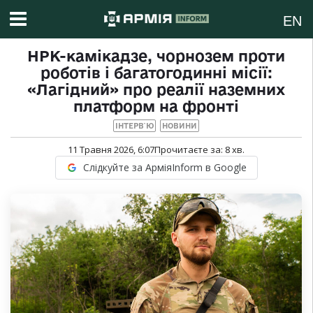
EN
НРК-камікадзе, чорнозем проти
роботів і багатогодинні місії:
«Лагідний» про реалії наземних
платформ на фронті
ІНТЕРВ`Ю
НОВИНИ
11 Травня 2026, 6:07
Прочитаєте за:
8
хв.
Слідкуйте за АрміяInform в Google