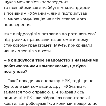
шукав можливість переведення,
то познайомився з майбутнім командиром
з позивним «Ябчанка», який підтримував
зі мною комунікацію на всіх етапах мого
переведення.
Вже в підрозділі я потрапив до роти вогневої
підтримки, працювали на автоматичному
станковому гранатометі МК-19, прикривали
наших хлопців з піхоти.
— Як відбулося твоє знайомство з наземними
роботизованими комплексами, це було
поступово?
—
Такої посади, як оператор НРК, тоді ще не
було, але мій командир, друг «Ябчанка»,
займався тою справою. Він збирав якісь
одиничні НРК-шки зібрані за волонтерські
кошти, випробовував їх, а коли ми поверталися