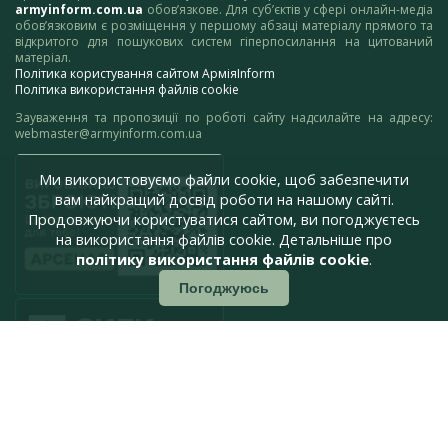
armyinform.com.ua
обов’язкове. Для суб’єктів у сфері онлайн-медіа
обов’язковим є розміщення у першому абзаці матеріалу прямого та
відкритого для пошукових систем гіперпосилання на цитований
матеріал.
Політика користування сайтом АрміяInform
Політика використання файлів cookie
Зауваження та пропозиції по роботі сайту надсилайте на адресу:
webmaster@armyinform.com.ua
Ми використовуємо файли cookie, щоб забезпечити
вам найкращий досвід роботи на нашому сайті.
Продовжуючи користуватися сайтом, ви погоджуєтесь
на використання файлів cookie. Детальніше про
політику використання файлів cookie
.
Погоджуюсь