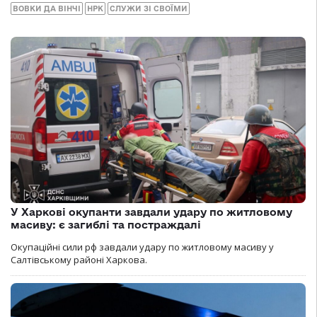
ВОВКИ ДА ВІНЧІ
НРК
СЛУЖИ ЗІ СВОЇМИ
У Харкові окупанти завдали удару по житловому
масиву: є загиблі та постраждалі
Окупаційні сили рф завдали удару по житловому масиву у
Салтівському районі Харкова.