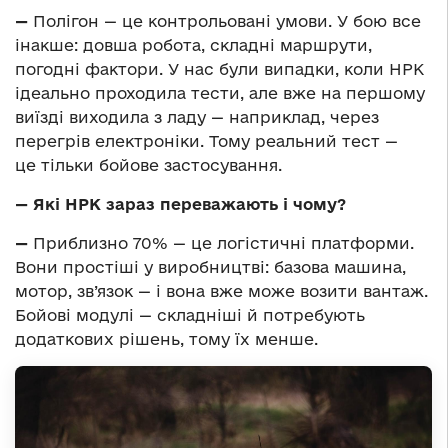
—
Полігон — це контрольовані умови. У бою все
інакше: довша робота, складні маршрути,
погодні фактори. У нас були випадки, коли НРК
ідеально проходила тести, але вже на першому
виїзді виходила з ладу — наприклад, через
перегрів електроніки. Тому реальний тест —
це тільки бойове застосування.
— Які НРК зараз переважають і чому?
—
Приблизно 70% — це логістичні платформи.
Вони простіші у виробництві: базова машина,
мотор, зв’язок — і вона вже може возити вантаж.
Бойові модулі — складніші й потребують
додаткових рішень, тому їх менше.