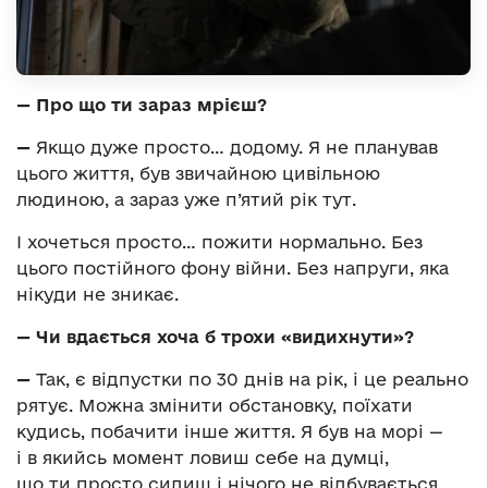
— Про що ти зараз мрієш?
—
Якщо дуже просто… додому. Я не планував
цього життя, був звичайною цивільною
людиною, а зараз уже п’ятий рік тут.
І хочеться просто… пожити нормально. Без
цього постійного фону війни. Без напруги, яка
нікуди не зникає.
— Чи вдається хоча б трохи «видихнути»?
—
Так, є відпустки по 30 днів на рік, і це реально
рятує. Можна змінити обстановку, поїхати
кудись, побачити інше життя. Я був на морі —
і в якийсь момент ловиш себе на думці,
що ти просто сидиш і нічого не відбувається.