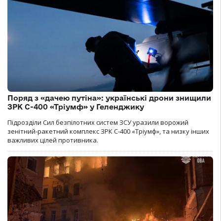
Поряд з «дачею путіна»: українські дрони знищили
ЗРК С-400 «Тріумф» у Геленджику
Підрозділи Сил безпілотних систем ЗСУ уразили ворожий
зенітний-ракетний комплекс ЗРК С-400 «Тріумф», та низку інших
важливих цілей противника.