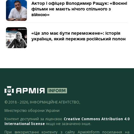
Актор і офіцер Володимир Ращук: «Воєнні
фільми не мають нічого спільного з
війною»
«Це зло має бути переможене»: історія
українця, який пережив російський полон
© 2018 - 2026, ІНФОРМАЦІЙНЕ АГЕНТСТВО,
Міністерство оборони України
Контент доступний за ліцензією
Creative Commons Attribution 4.0
International license
якщо не зазначено інше.
При використанні контенту з сайту АрміяInform посилання на