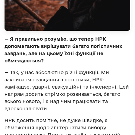
—
Я правильно розумію, що тепер НРК
допомагають вирішувати багато логістичних
завдань, але на цьому їхні функції не
обмежуються?
—
Так, у нас абсолютно різні функції. Ми
закриваємо завдання з логістики, НРК-
камікадзе, ударні, евакуаційні та інженерні. Цей
напрям досить стрімко розвивається, багато
всього нового, і є над чим працювати та
вдосконалювати.
НРК досить помітне, не дуже швидке, є
обмеження щодо альтернативи вибору
маршрутів руху. Проте, як любить казати мій