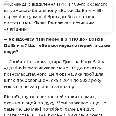
—
Як відбувся твій перехід з ППО до
«Вовків
Да Вінчі»? Що тебе вмотивувало перейти саме
сюди?
—
Особистість командира Дмитра Коцюбайла
«Да Вінчі» змотивувала мене ще до початку
повномасштабного. Це людина, яка пройшла
шлях добровольцем, яка з 2014 до 2022 року
воювала не за гроші, а за країну.
Він об’єднував навколо себе таких самих,
схожих людей по духу. Мені здавалось, що це
саме те, що мені потрібно, саме цей дух
братерства, з цими людьми, з якими я хочу і