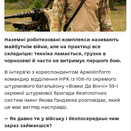
Наземні роботизовані комплекси називають
майбутнім війни, але на практиці все
складніше: техніка ламається, грузне в
чорноземі й часто не витримує першого бою.
В інтерв’ю з кореспондентом АрміяInform
командир відділення НРК із 108-го окремого
штурмового батальйону «Вовки Да Вінчі» 59-ї
окремої штурмової бригади безпілотних
систем імені Якова Гандзюка розповідає, який
це має вигляд насправді.
—
Як давно ти у війську і безпосередньо чим
зараз займаєшся?