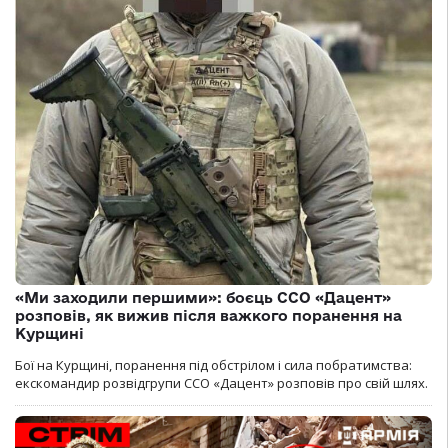
«Ми заходили першими»: боєць ССО «Дацент»
розповів, як вижив після важкого поранення на
Курщині
Бої на Курщині, поранення під обстрілом і сила побратимства:
екскомандир розвідгрупи ССО «Дацент» розповів про свій шлях.