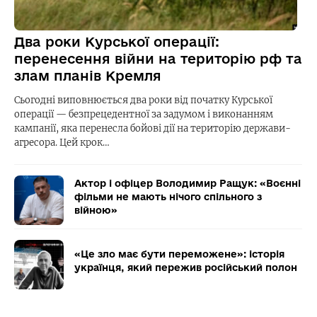
Два роки Курської операції:
перенесення війни на територію рф та
злам планів Кремля
Сьогодні виповнюється два роки від початку Курської
операції — безпрецедентної за задумом і виконанням
кампанії, яка перенесла бойові дії на територію держави-
агресора. Цей крок…
Актор і офіцер Володимир Ращук: «Воєнні
фільми не мають нічого спільного з
війною»
«Це зло має бути переможене»: історія
українця, який пережив російський полон