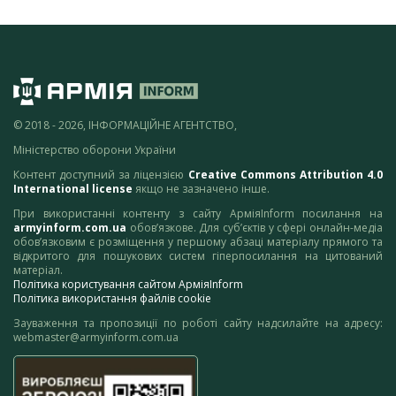
© 2018 - 2026, ІНФОРМАЦІЙНЕ АГЕНТСТВО,
Міністерство оборони України
Контент доступний за ліцензією
Creative Commons Attribution 4.0
International license
якщо не зазначено інше.
При використанні контенту з сайту АрміяInform посилання на
armyinform.com.ua
обов’язкове. Для суб’єктів у сфері онлайн-медіа
обов’язковим є розміщення у першому абзаці матеріалу прямого та
відкритого для пошукових систем гіперпосилання на цитований
матеріал.
Політика користування сайтом АрміяInform
Політика використання файлів cookie
Зауваження та пропозиції по роботі сайту надсилайте на адресу:
webmaster@armyinform.com.ua