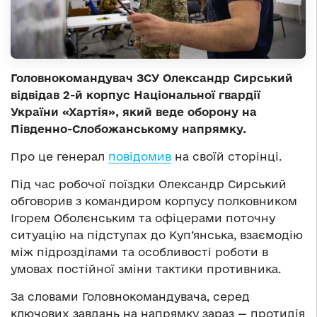
Головнокомандувач ЗСУ Олександр Сирський
відвідав 2-й корпус Національної гвардії
України «Хартія», який веде оборону на
Південно-Слобожанському напрямку.
Про це генерал
повідомив
на своїй сторінці.
Під час робочої поїздки Олександр Сирський
обговорив з командиром корпусу полковником
Ігорем Оболєнським та офіцерами поточну
ситуацію на підступах до Куп’янська, взаємодію
між підрозділами та особливості роботи в
умовах постійної зміни тактики противника.
За словами Головнокомандувача, серед
ключових завдань на напрямку зараз — протидія