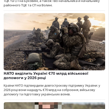
ТЦК та СП на Буковині, а також Тво начальника й начальнику
районного ТЦК та СП на Волині.
НАТО виділить Україні €70 млрд військової
допомоги у 2026 році
Країни НАТО підтвердили довгострокову підтримку України: у
2026 році вони нададуть €70 млрд на озброєння, військову
допомогу та підготовку українських воїнів.