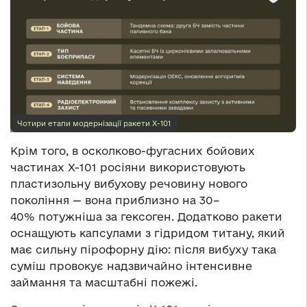
Чотири етапи модернізації ракети Х-101
Крім того, в осколково-фугасних бойових
частинах Х-101 росіяни використовують
пластизольну вибухову речовину нового
покоління — вона приблизно на 30–
40% потужніша за гексоген. Додатково ракети
оснащують капсулами з гідридом титану, який
має сильну пірофорну дію: після вибуху така
суміш провокує надзвичайно інтенсивне
займання та масштабні пожежі.