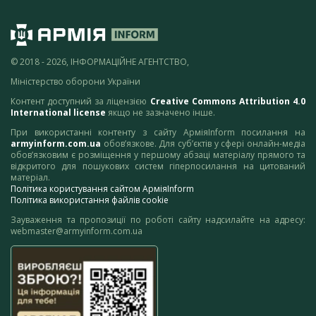
© 2018 - 2026, ІНФОРМАЦІЙНЕ АГЕНТСТВО,
Міністерство оборони України
Контент доступний за ліцензією
Creative Commons Attribution 4.0
International license
якщо не зазначено інше.
При використанні контенту з сайту АрміяInform посилання на
armyinform.com.ua
обов’язкове. Для суб’єктів у сфері онлайн-медіа
обов’язковим є розміщення у першому абзаці матеріалу прямого та
відкритого для пошукових систем гіперпосилання на цитований
матеріал.
Політика користування сайтом АрміяInform
Політика використання файлів cookie
Зауваження та пропозиції по роботі сайту надсилайте на адресу:
webmaster@armyinform.com.ua