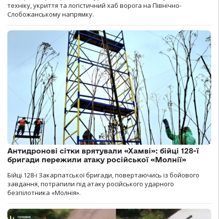
техніку, укриття та логістичний хаб ворога на Північно-
Слобожанському напрямку.
Антидронові сітки врятували «Хамві»: бійці 128-ї
бригади пережили атаку російської «Молнії»
Бійці 128-ї Закарпатської бригади, повертаючись із бойового
завдання, потрапили під атаку російського ударного
безпілотника «Молнія».