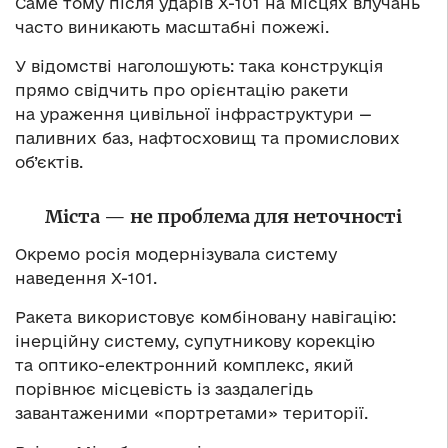
Саме тому після ударів Х-101 на місцях влучань
часто виникають масштабні пожежі.
У відомстві наголошують: така конструкція
прямо свідчить про орієнтацію ракети
на ураження цивільної інфраструктури —
паливних баз, нафтосховищ та промислових
об’єктів.
Міста — не проблема для неточності
Окремо росія модернізувала систему
наведення Х-101.
Ракета використовує комбіновану навігацію:
інерційну систему, супутникову корекцію
та оптико-електронний комплекс, який
порівнює місцевість із заздалегідь
завантаженими «портретами» території.