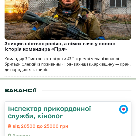
Знищив шістьох росіян, а сімох взяв у полон:
історія командира «Гіря»
Командир 3-ї мотопіхотної роти 43-ї окремої механізованої
бригади Олексій із позивним «Гіря» захищає Харківщину — край,
де народився та виріс.
ВАКАНСІЇ
Інспектор прикордонної
служби, кінолог
від 20500 до 25000 грн
Херсон