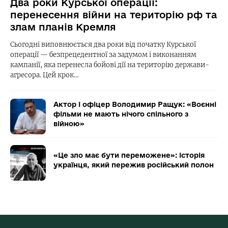
Два роки Курської операції:
перенесення війни на територію рф та
злам планів Кремля
Сьогодні виповнюється два роки від початку Курської
операції — безпрецедентної за задумом і виконанням
кампанії, яка перенесла бойові дії на територію держави-
агресора. Цей крок…
Актор і офіцер Володимир Ращук: «Воєнні
фільми не мають нічого спільного з
війною»
«Це зло має бути переможене»: історія
українця, який пережив російський полон