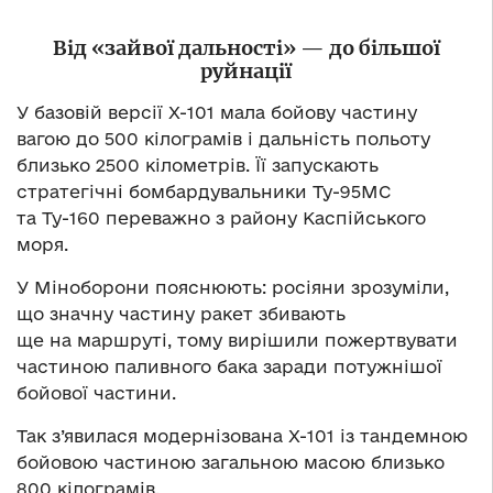
Від «зайвої дальності» — до більшої
руйнації
У базовій версії Х-101 мала бойову частину
вагою до 500 кілограмів і дальність польоту
близько 2500 кілометрів. Її запускають
стратегічні бомбардувальники Ту-95МС
та Ту-160 переважно з району Каспійського
моря.
У Міноборони пояснюють: росіяни зрозуміли,
що значну частину ракет збивають
ще на маршруті, тому вирішили пожертвувати
частиною паливного бака заради потужнішої
бойової частини.
Так з’явилася модернізована Х-101 із тандемною
бойовою частиною загальною масою близько
800 кілограмів.