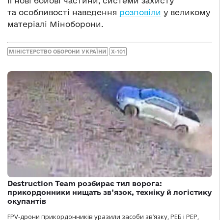
її нові бойові частини, системи захисту
та особливості наведення
розповіли
у великому
матеріалі Міноборони.
МІНІСТЕРСТВО ОБОРОНИ УКРАЇНИ
Х-101
Destruction Team розбирає тил ворога:
прикордонники нищать зв’язок, техніку й логістику
окупантів
FPV-дрони прикордонників уразили засоби зв’язку, РЕБ і РЕР,