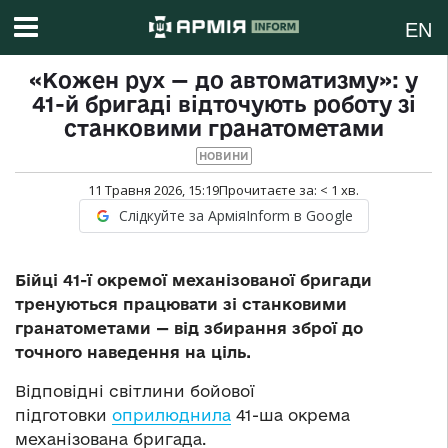
EN
«Кожен рух — до автоматизму»: у
41-й бригаді відточують роботу зі
станковими гранатометами
НОВИНИ
11 Травня 2026, 15:19
Прочитаєте за:
< 1
хв.
Слідкуйте за АрміяInform в Google
Бійці 41-ї окремої механізованої бригади
тренуються працювати зі станковими
гранатометами — від збирання зброї до
точного наведення на ціль.
Відповідні світлини бойової
підготовки
оприлюднила
41-ша окрема
механізована бригада.