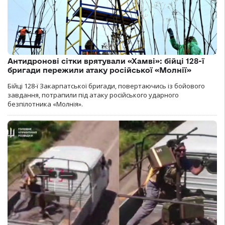
Антидронові сітки врятували «Хамві»: бійці 128-ї
бригади пережили атаку російської «Молнії»
Бійці 128-ї Закарпатської бригади, повертаючись із бойового
завдання, потрапили під атаку російського ударного
безпілотника «Молнія».