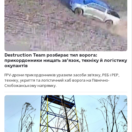
Destruction Team розбирає тил ворога:
прикордонники нищать зв’язок, техніку й логістику
окупантів
FPV-дрони прикордонників уразили засоби зв’язку, РЕБ і РЕР,
техніку, укриття та логістичний хаб ворога на Північно-
Слобожанському напрямку.