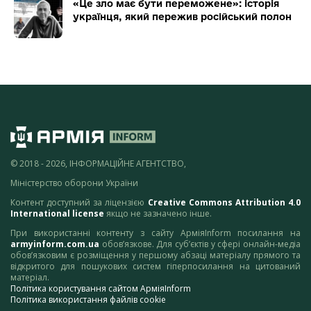
«Це зло має бути переможене»: історія
українця, який пережив російський полон
© 2018 - 2026, ІНФОРМАЦІЙНЕ АГЕНТСТВО,
Міністерство оборони України
Контент доступний за ліцензією
Creative Commons Attribution 4.0
International license
якщо не зазначено інше.
При використанні контенту з сайту АрміяInform посилання на
armyinform.com.ua
обов’язкове. Для суб’єктів у сфері онлайн-медіа
обов’язковим є розміщення у першому абзаці матеріалу прямого та
відкритого для пошукових систем гіперпосилання на цитований
матеріал.
Політика користування сайтом АрміяInform
Політика використання файлів cookie