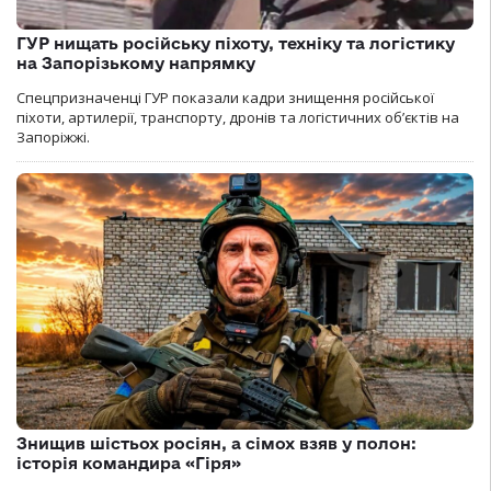
ГУР нищать російську піхоту, техніку та логістику
на Запорізькому напрямку
Спецпризначенці ГУР показали кадри знищення російської
піхоти, артилерії, транспорту, дронів та логістичних об’єктів на
Запоріжжі.
Знищив шістьох росіян, а сімох взяв у полон:
історія командира «Гіря»