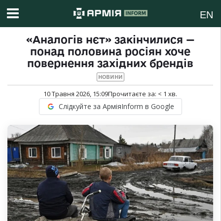
EN
«Аналогів нєт» закінчилися —
понад половина росіян хоче
повернення західних брендів
НОВИНИ
10 Травня 2026, 15:09
Прочитаєте за:
< 1
хв.
Слідкуйте за АрміяInform в Google