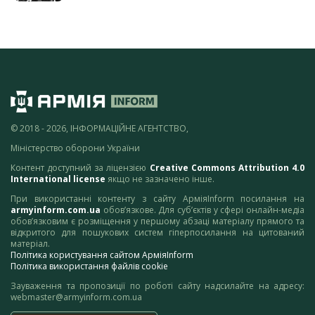
© 2018 - 2026, ІНФОРМАЦІЙНЕ АГЕНТСТВО,
Міністерство оборони України
Контент доступний за ліцензією
Creative Commons Attribution 4.0
International license
якщо не зазначено інше.
При використанні контенту з сайту АрміяInform посилання на
armyinform.com.ua
обов’язкове. Для суб’єктів у сфері онлайн-медіа
обов’язковим є розміщення у першому абзаці матеріалу прямого та
відкритого для пошукових систем гіперпосилання на цитований
матеріал.
Політика користування сайтом АрміяInform
Політика використання файлів cookie
Зауваження та пропозиції по роботі сайту надсилайте на адресу:
webmaster@armyinform.com.ua