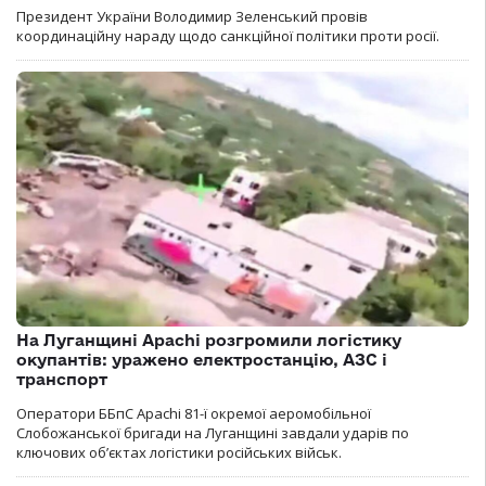
Президент України Володимир Зеленський провів
координаційну нараду щодо санкційної політики проти росії.
На Луганщині Apachi розгромили логістику
окупантів: уражено електростанцію, АЗС і
транспорт
Оператори ББпС Apachi 81-ї окремої аеромобільної
Слобожанської бригади на Луганщині завдали ударів по
ключових об’єктах логістики російських військ.