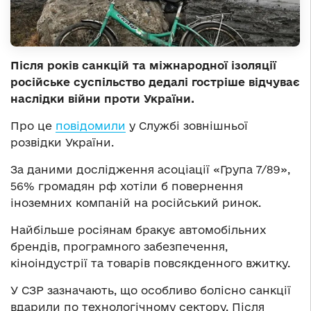
Після років санкцій та міжнародної ізоляції
російське суспільство дедалі гостріше відчуває
наслідки війни проти України.
Про це
повідомили
у Службі зовнішньої
розвідки України.
За даними дослідження асоціації «Група 7/89»,
56% громадян рф хотіли б повернення
іноземних компаній на російський ринок.
Найбільше росіянам бракує автомобільних
брендів, програмного забезпечення,
кіноіндустрії та товарів повсякденного вжитку.
У СЗР зазначають, що особливо болісно санкції
вдарили по технологічному сектору. Після