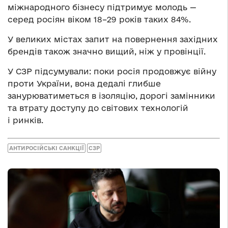
міжнародного бізнесу підтримує молодь —
серед росіян віком 18–29 років таких 84%.
У великих містах запит на повернення західних
брендів також значно вищий, ніж у провінції.
У СЗР підсумували: поки росія продовжує війну
проти України, вона дедалі глибше
занурюватиметься в ізоляцію, дорогі замінники
та втрату доступу до світових технологій
і ринків.
АНТИРОСІЙСЬКІ САНКЦІЇ
СЗР