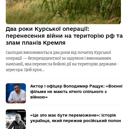
Два роки Курської операції:
перенесення війни на територію рф та
злам планів Кремля
Сьогодні виповнюється два роки від початку Курської
операції — безпрецедентної за задумом і виконанням
кампанії, яка перенесла бойові дії на територію держави-
агресора. Цей крок…
Актор і офіцер Володимир Ращук: «Воєнні
фільми не мають нічого спільного з
війною»
«Це зло має бути переможене»: історія
українця, який пережив російський полон