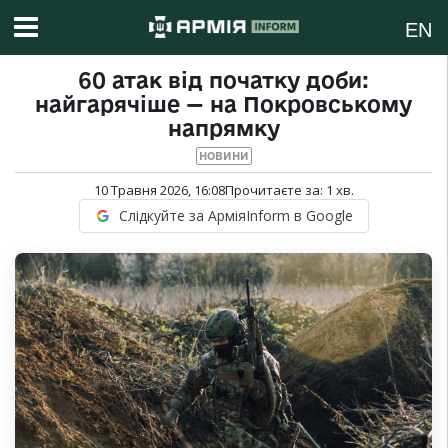
EN
60 атак від початку доби:
найгарячіше — на Покровському
напрямку
НОВИНИ
10 Травня 2026, 16:08
Прочитаєте за:
1
хв.
Слідкуйте за АрміяInform в Google