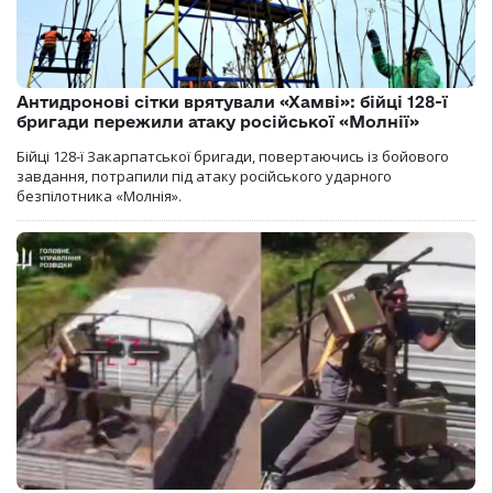
Антидронові сітки врятували «Хамві»: бійці 128-ї
бригади пережили атаку російської «Молнії»
Бійці 128-ї Закарпатської бригади, повертаючись із бойового
завдання, потрапили під атаку російського ударного
безпілотника «Молнія».