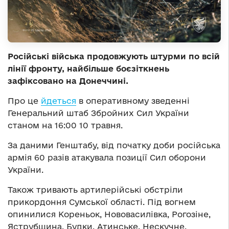
Російські війська продовжують штурми по всій
лінії фронту, найбільше боєзіткнень
зафіксовано на Донеччині.
Про це
йдеться
в оперативному зведенні
Генеральний штаб Збройних Сил України
станом на 16:00 10 травня.
За даними Генштабу, від початку доби російська
армія 60 разів атакувала позиції Сил оборони
України.
Також тривають артилерійські обстріли
прикордоння Сумської області. Під вогнем
опинилися Кореньок, Нововасилівка, Рогозіне,
Яструбщина, Будки, Атинське, Нескучне,