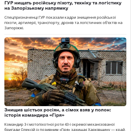
ГУР нищать російську піхоту, техніку та логістику
на Запорізькому напрямку
Спецпризначенці ГУР показали кадри знищення російської
піхоти, артилерії, транспорту, дронів та логістичних об’єктів на
Запоріжжі.
Знищив шістьох росіян, а сімох взяв у полон:
історія командира «Гіря»
Командир 3-ї мотопіхотної роти 43-ї окремої механізованої
бригади Олексій із позивним «Гіря» захищає Харківщину — край,