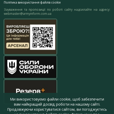
Політика використання файлів cookie
Зауваження та пропозиції по роботі сайту надсилайте на адресу:
webmaster@armyinform.com.ua
Ми використовуємо файли cookie, щоб забезпечити
вам найкращий досвід роботи на нашому сайті.
Продовжуючи користуватися сайтом, ви погоджуєтесь
press@armyinform.com.ua