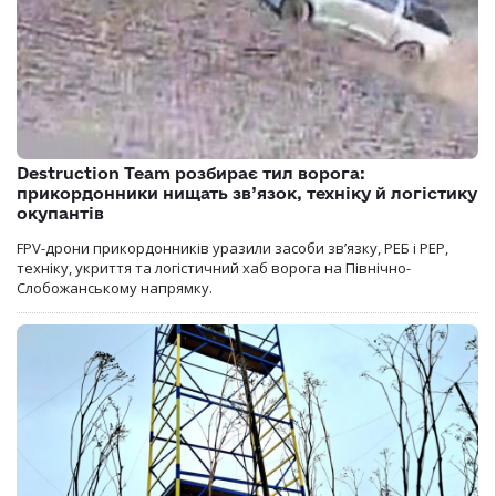
Destruction Team розбирає тил ворога:
прикордонники нищать зв’язок, техніку й логістику
окупантів
FPV-дрони прикордонників уразили засоби зв’язку, РЕБ і РЕР,
техніку, укриття та логістичний хаб ворога на Північно-
Слобожанському напрямку.