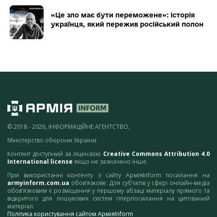
«Це зло має бути переможене»: історія
українця, який пережив російський полон
© 2018 - 2026, ІНФОРМАЦІЙНЕ АГЕНТСТВО,
Міністерство оборони України
Контент доступний за ліцензією
Creative Commons Attribution 4.0
International license
якщо не зазначено інше.
При використанні контенту з сайту АрміяInform посилання на
armyinform.com.ua
обов’язкове. Для суб’єктів у сфері онлайн-медіа
обов’язковим є розміщення у першому абзаці матеріалу прямого та
відкритого для пошукових систем гіперпосилання на цитований
матеріал.
Політика користування сайтом АрміяInform