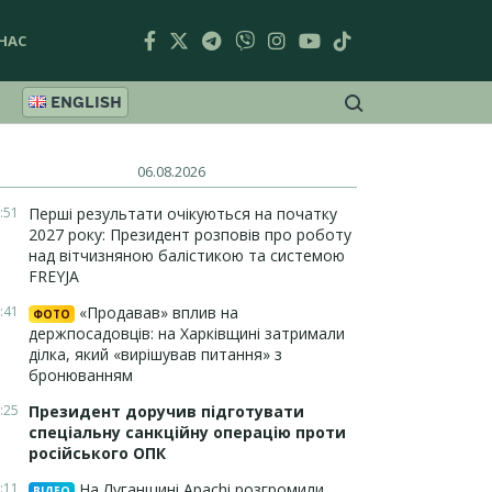
НАС
ENGLISH
06.08.2026
:51
Перші результати очікуються на початку
2027 року: Президент розповів про роботу
над вітчизняною балістикою та системою
FREYJA
:41
«Продавав» вплив на
ФОТО
держпосадовців: на Харківщині затримали
ділка, який «вирішував питання» з
бронюванням
:25
Президент доручив підготувати
спеціальну санкційну операцію проти
російського ОПК
:11
На Луганщині Apachi розгромили
ВІДЕО