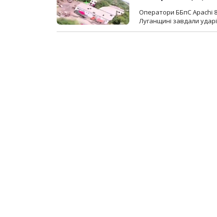
Оператори ББпС Apachi 8
Луганщині завдали ударів