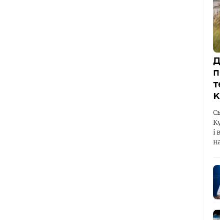
Д
п
т
К
С
К
і 
н