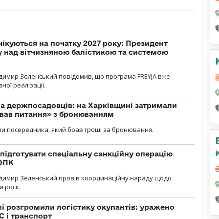
чікуються на початку 2027 року: Президент
у над вітчизняною балістикою та системою
димир Зеленський повідомив, що програма FREYJA вже
ної реалізації.
а держпосадовців: на Харківщині затримали
ував питання» з бронюванням
и посередника, який брав гроші за бронювання.
підготувати спеціальну санкційну операцію
 ОПК
димир Зеленський провів координаційну нараду щодо
 росії.
i розгромили логістику окупантів: уражено
С і транспорт