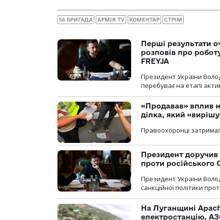
56 БРИГАДА
АРМІЯ TV
КОМЕНТАР
СТРІМ
Перші результати о
розповів про робот
FREYJA
Президент України Воло
перебуває на етапі актив
«Продавав» вплив н
ділка, який «виріш
Правоохоронці затримал
Президент доручив 
проти російського
Президент України Воло
санкційної політики проти
На Луганщині Apach
електростанцію, АЗ