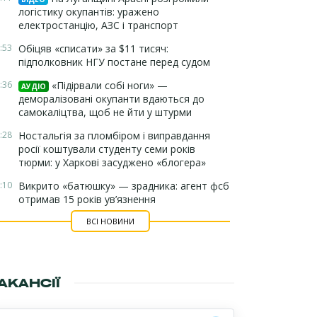
логістику окупантів: уражено
електростанцію, АЗС і транспорт
:53
Обіцяв «списати» за $11 тисяч:
підполковник НГУ постане перед судом
:36
«Підірвали собі ноги» —
АУДІО
деморалізовані окупанти вдаються до
самокаліцтва, щоб не йти у штурми
:28
Ностальгія за пломбіром і виправдання
росії коштували студенту семи років
тюрми: у Харкові засуджено «блогера»
:10
Викрито «батюшку» — зрадника: агент фсб
отримав 15 років ув’язнення
ВСІ НОВИНИ
АКАНСІЇ