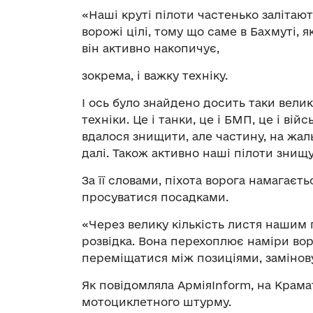
«Наші круті пілоти частенько залітают
ворожі цілі, тому що саме в Бахмуті, 
він активно накопичує,
зокрема, і важку техніку.
І ось було знайдено досить таки вели
техніки. Це і танки, це і БМП, це і ві
вдалося знищити, але частину, на жал
далі. Також активно наші пілоти знищу
За її словами, піхота ворога намагаєт
просуватися посадками.
«Через велику кількість листя нашим
розвідка. Вона перехоплює наміри вор
переміщатися між позиціями, замінов
Як повідомляла АрміяInform, на Кра
мотоциклетного штурму.