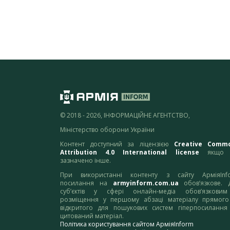
© 2018 - 2026, ІНФОРМАЦІЙНЕ АГЕНТСТВО,
Міністерство оборони України
Контент доступний за ліцензією
Creative Comm
Attribution 4.0 International license
якщо 
зазначено інше.
При використанні контенту з сайту АрміяInf
посилання на
armyinform.com.ua
обов’язкове. 
суб’єктів у сфері онлайн-медіа обов’язкови
розміщення у першому абзаці матеріалу прямого
відкритого для пошукових систем гіперпосилання
цитований матеріал.
Політика користування сайтом АрміяInform