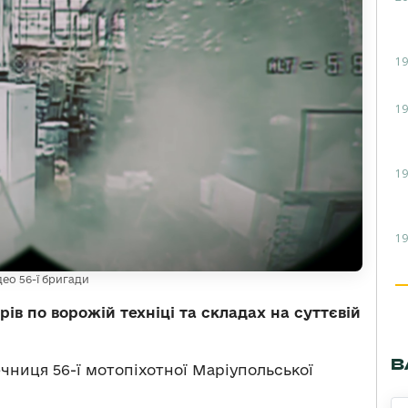
19
19
19
19
део 56-ї бригади
в по ворожій техніці та складах на суттєвій
В
чниця 56-ї мотопіхотної Маріупольської