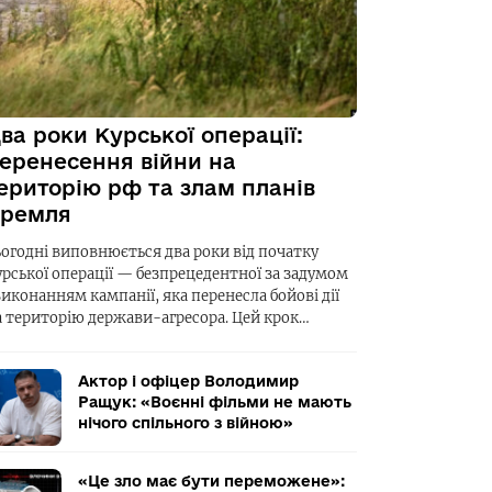
ва роки Курської операції:
еренесення війни на
ериторію рф та злам планів
ремля
ьогодні виповнюється два роки від початку
урської операції — безпрецедентної за задумом
виконанням кампанії, яка перенесла бойові дії
а територію держави-агресора. Цей крок…
Актор і офіцер Володимир
Ращук: «Воєнні фільми не мають
нічого спільного з війною»
«Це зло має бути переможене»: