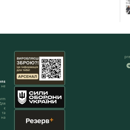
pr
ons
не
orm
Для
м є
 та
 на