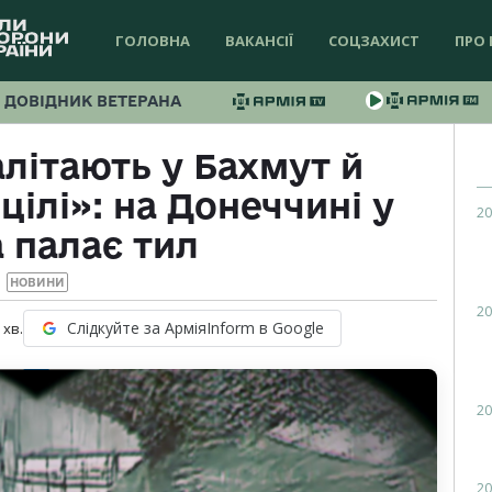
ГОЛОВНА
ВАКАНСІЇ
СОЦЗАХИСТ
ПРО 
ДОВІДНИК ВЕТЕРАНА
алітають у Бахмут й
цілі»: на Донеччині у
20
 палає тил
НОВИНИ
20
Слідкуйте за АрміяInform в Google
хв.
20
20