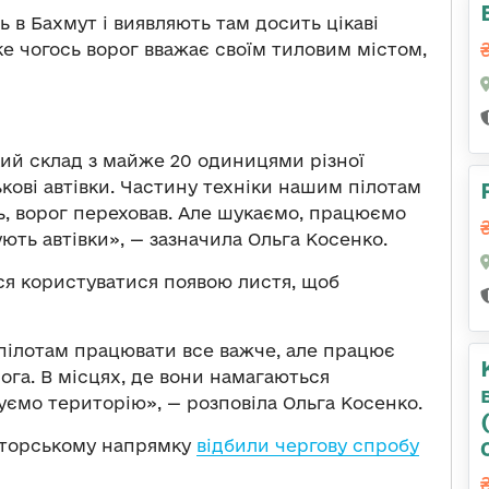
ь в Бахмут і виявляють там досить цікаві
яке чогось ворог вважає своїм тиловим містом,
кий склад з майже 20 одиницями різної
йськові автівки. Частину техніки нашим пілотам
ь, ворог переховав. Але шукаємо, працюємо
ють автівки», — зазначила Ольга Косенко.
ься користуватися появою листя, щоб
 пілотам працювати все важче, але працює
ога. В місцях, де вони намагаються
уємо територію», — розповіла Ольга Косенко.
маторському напрямку
відбили чергову спробу