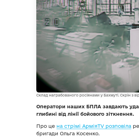
Склад награбованого росіянами у Бахмуті. Скрін з ві
Оператори наших БПЛА завдають ударі
глибині від лінії бойового зіткнення.
Про це
на стрімі АрміяTV розповіла
ре
бригади Ольга Косенко.