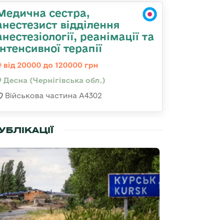
Медична сестра,
анестезист відділення
анестезіології, реанімації та
інтенсивної терапії
від 20000 до 120000 грн
Десна (Чернігівська обл.)
Військова частина А4302
УБЛІКАЦІЇ