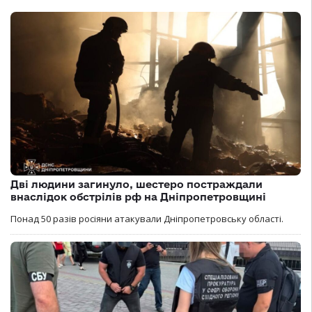
Дві людини загинуло, шестеро постраждали
внаслідок обстрілів рф на Дніпропетровщині
Понад 50 разів росіяни атакували Дніпропетровську області.