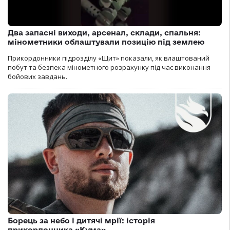
Два запасні виходи, арсенал, склади, спальня:
мінометники облаштували позицію під землею
Прикордонники підрозділу «Щит» показали, як влаштований
побут та безпека мінометного розрахунку під час виконання
бойових завдань.
Борець за небо і дитячі мрії: історія
прикордонника «Кума»