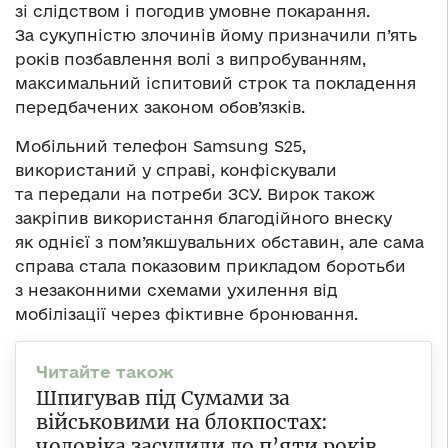
зі слідством і погодив умовне покарання.
За сукупністю злочинів йому призначили п’ять
років позбавлення волі з випробуванням,
максимальний іспитовий строк та покладення
передбачених законом обов’язків.
Мобільний телефон Samsung S25,
використаний у справі, конфіскували
та передали на потреби ЗСУ. Вирок також
закріпив використання благодійного внеску
як однієї з пом’якшувальних обставин, але сама
справа стала показовим прикладом боротьби
з незаконними схемами ухилення від
мобілізації через фіктивне бронювання.
Шпигував під Сумами за
військовими на блокпостах:
чоловіка засудили до п’яти років