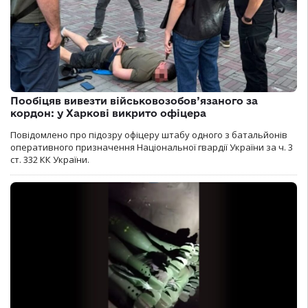
Пообіцяв вивезти військовозобов’язаного за
кордон: у Харкові викрито офіцера
Повідомлено про підозру офіцеру штабу одного з батальйонів
оперативного призначення Національної гвардії України за ч. 3
ст. 332 КК України.