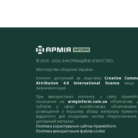
© 2018 - 2026, ІНФОРМАЦІЙНЕ АГЕНТСТВО,
Міністерство оборони України
Контент доступний за ліцензією
Creative Comm
Attribution 4.0 International license
якщо 
зазначено інше.
При використанні контенту з сайту АрміяInf
посилання на
armyinform.com.ua
обов’язкове. 
суб’єктів у сфері онлайн-медіа обов’язкови
розміщення у першому абзаці матеріалу прямого
відкритого для пошукових систем гіперпосилання
цитований матеріал.
Політика користування сайтом АрміяInform
Політика використання файлів cookie