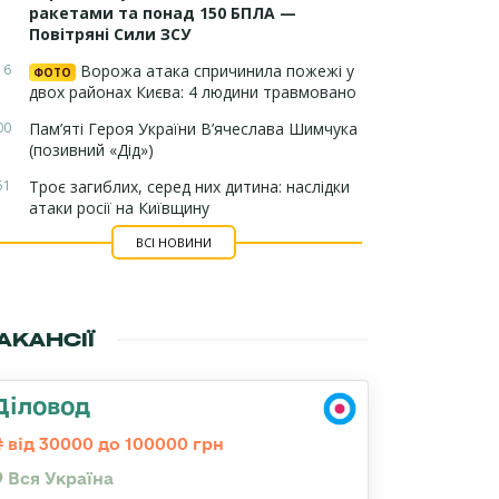
ракетами та понад 150 БПЛА —
Повітряні Сили ЗСУ
16
Ворожа атака спричинила пожежі у
ФОТО
двох районах Києва: 4 людини травмовано
00
Пам’яті Героя України В’ячеслава Шимчука
(позивний «Дід»)
51
Троє загиблих, серед них дитина: наслідки
атаки росії на Київщину
ВСІ НОВИНИ
АКАНСІЇ
Діловод
від 30000 до 100000 грн
Вся Україна