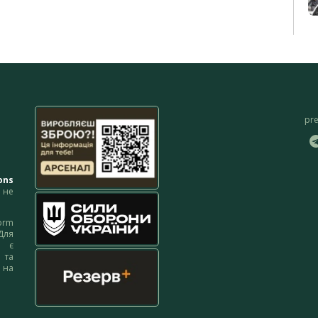
pr
ons
не
orm
Для
м є
 та
 на