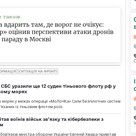
а вдарить там, де ворог не очікує:
» оцінив перспективи атаки дронів
с параду в Москві
ФОРМАЦІЯ
СИТУАЦІЯ НА ФРОНТІ
СБС уразили ще 12 суден тіньового флоту рф у
кому морях
 морях у межах операції «МоЛоЧКа» Сили безпілотних систем
’язаних із тіньовим флотом росії.
тав воїнів військ зв’язку та кібербезпеки з
ом
ов’язків міністра оборони України Євгеній Хмара привітав