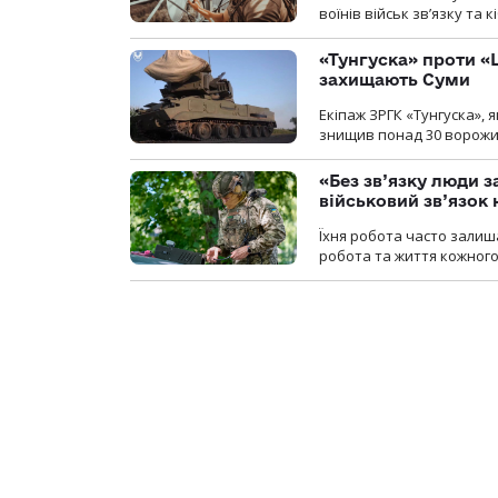
воїнів військ зв’язку та
«Тунгуска» проти «Ш
захищають Суми
Екіпаж ЗРГК «Тунгуска»,
знищив понад 30 ворожих
«Без зв’язку люди 
військовий зв’язо
Їхня робота часто залиш
робота та життя кожного