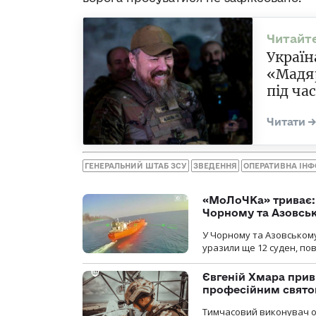
Україн
«Мадяр
під ча
ГЕНЕРАЛЬНИЙ ШТАБ ЗСУ
ЗВЕДЕННЯ
ОПЕРАТИВНА ІН
«МоЛоЧКа» триває: 
Чорному та Азовсь
У Чорному та Азовському
уразили ще 12 суден, пов
Євгеній Хмара приві
професійним свят
Тимчасовий виконувач об