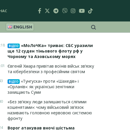
НАС
ENGLISH
:18
«МоЛоЧКа» триває: СБС уразили
ВІДЕО
ще 12 суден тіньового флоту рф у
Чорному та Азовському морях
:01
Євгеній Хмара привітав воїнів військ зв’язку
та кібербезпеки з професійним святом
43
«Тунгуска» проти «Шахедів» і
ВІДЕО
«Орланів»: як українські зенітники
захищають Суми
40
«Без зв’язку люди залишаються сліпими
кошенятами»: чому військовий зв’язок
називають головною нервовою системою
фронту
24
Ворог атакував вночі шістьма