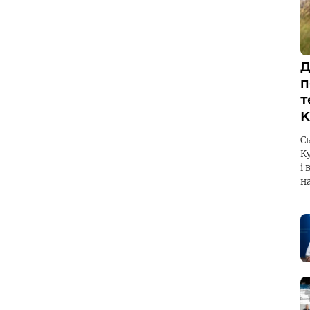
Д
п
т
К
С
К
і 
н