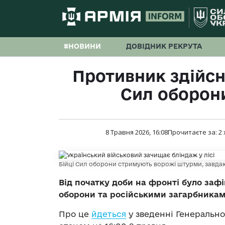
#НОВИНИ
ДОВІДНИК РЕКРУТА
Противник здійсни
Сил оборон
8 Травня 2026, 16:08
Прочитаєте за:
2
Бійці Сил оборони стримують ворожі штурми, завда
Від початку доби на фронті було заф
оборони та російськими загарбникам
Про це
йдеться
у зведенні Генеральн