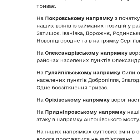
триває.
На
Покровському напрямку
з початку
наших воїнів із займаних позицій у р
Затишок, Іванівка, Дорожнє, Родинськ
Новопідгородне та в напрямку Сергіїв
На
Олександрівському напрямку
воро
районах населених пунктів Олександр
На
Гуляйпільському напрямку
Сили о
населених пунктів Добропілля, Злагод
Одне боєзіткнення триває.
На
Оріхівському напрямку
ворог наст
На
Придніпровському напрямку
наші
атаку в напрямку Антонівського мосту.
На інших напрямках суттєвих змін в о
ворога просуватися не зафіксовано.