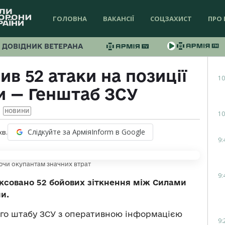
ГОЛОВНА
ВАКАНСІЇ
СОЦЗАХИСТ
ПРО 
ДОВІДНИК ВЕТЕРАНА
в 52 атаки на позиції
10
и — Генштаб ЗСУ
НОВИНИ
10
Слідкуйте за АрміяInform в Google
хв.
9:
ючи окупантам значних втрат
9:
іксовано 52 бойових зіткнення між Силами
и.
ого штабу ЗСУ з оперативною інформацією
9: