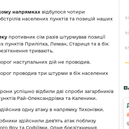
ькому напрямках
відбулося чотири
9:
обстрілів населених пунктів та позицій наших
9:
мку
противник сім разів штурмував позиції
х пунктів Приліпка, Лиман, Стариця та в бік
8:
боєзіткнення тривають.
ворог наступальних дій не проводив.
ворог проводив три штурми в бік населених
В
рони успішно відбили дві спроби загарбників
унктів Рай-Олександрівка та Каленики.
здійснив одну атаку в напрямку Тихонівки.
рбники здійснили дев’ять атак поблизу
ного Яру та Софіївки. Одне боєзіткнення