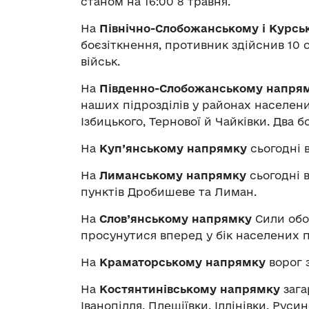
станом на 16:00 8 травня.
На
Північно-Слобожанському і Курс
боєзіткнення, противник здійснив 10 
військ.
На
Південно-Слобожанському напря
наших підрозділів у районах населени
Ізбицького, Тернової й Чайківки. Два 
На
Куп’янському напрямку
сьогодні 
На
Лиманському напрямку
сьогодні 
пунктів Дробишеве та Лиман.
На
Слов’янському напрямку
Сили обо
просунутися вперед у бік населених п
На
Краматорському напрямку
ворог 
На
Костянтинівському напрямку
зага
Іванопілля, Плещіївки, Іллінівки, Руси