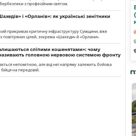
 кібербезпеки з професійним святом.
ахедів» і «Орланів»: як українські зенітники
 який прикриває критичну інфраструктуру Сумщини, вже
 повітряних цілей, зокрема «Шахеди» й «Орлани».
залишаються сліпими кошенятами»: чому
к називають головною нервовою системою фронту
ається непомітною, але від неї напряму залежить бойова
 бійця на передовій.
П