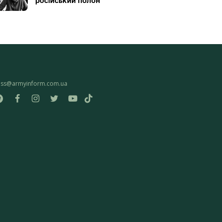
російський полон
ess@armyinform.com.ua