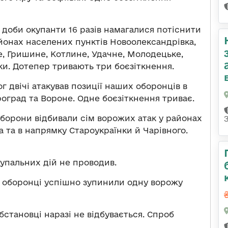
 доби окупанти 16 разів намагалися потіснити
айонах населених пунктів Новоолександрівка,
е, Гришине, Котлине, Удачне, Молодецьке,
ки. Дотепер тривають три боєзіткнення.
г двічі атакував позиції наших оборонців в
оград та Вороне. Одне боєзіткнення триває.
борони відбивали сім ворожих атак у районах
а та в напрямку Староукраїнки й Чарівного.
упальних дій не проводив.
 оборонці успішно зупинили одну ворожу
бстановці наразі не відбувається. Спроб