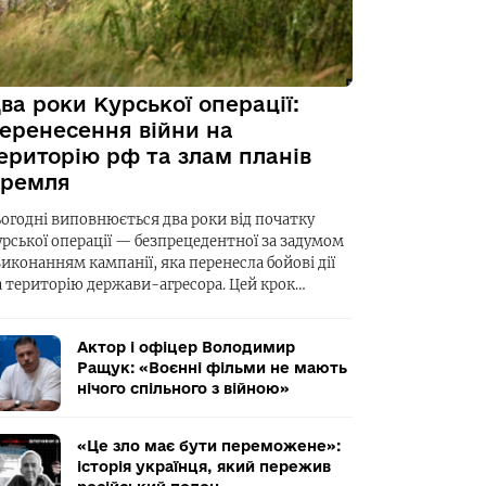
ва роки Курської операції:
еренесення війни на
ериторію рф та злам планів
ремля
ьогодні виповнюється два роки від початку
урської операції — безпрецедентної за задумом
виконанням кампанії, яка перенесла бойові дії
а територію держави-агресора. Цей крок…
Актор і офіцер Володимир
Ращук: «Воєнні фільми не мають
нічого спільного з війною»
«Це зло має бути переможене»:
історія українця, який пережив