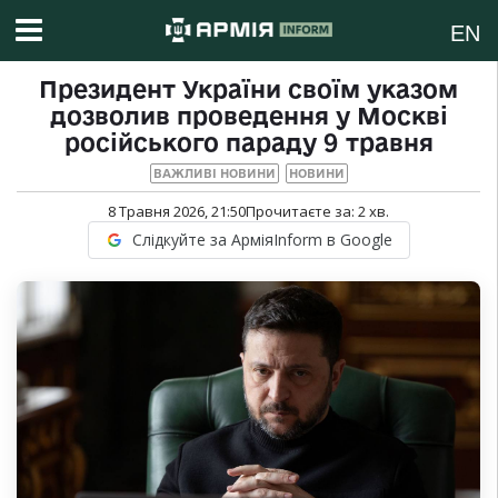
EN
Президент України своїм указом
дозволив проведення у Москві
російського параду 9 травня
ВАЖЛИВІ НОВИНИ
НОВИНИ
8 Травня 2026, 21:50
Прочитаєте за:
2
хв.
Слідкуйте за АрміяInform в Google