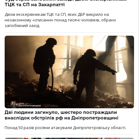
ТЦК та СП на Закарпатті
Двом екскерівникам ТЦК та СП, яких ДБР викрило на
незаконному «списанні» понад тисячі чоловіків, обрано
запобіжний захід.
Дві людини загинуло, шестеро постраждали
внаслідок обстрілів рф на Дніпропетровщині
Понад 50 разів росіяни атакували Дніпропетровську області.