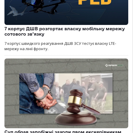
7 корпус ДШВ розгортає власну мобільну мережу
сотового зв’язку
7 корпус швидкого реагування ДШВ ЗСУ тестує власну LTE-
мережу на лінії фронту.
Суд обрав запобіжні заходи двом екскерівникам