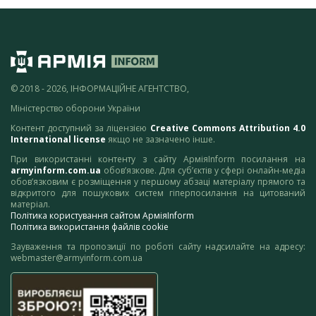
© 2018 - 2026, ІНФОРМАЦІЙНЕ АГЕНТСТВО,
Міністерство оборони України
Контент доступний за ліцензією
Creative Commons Attribution 4.0
International license
якщо не зазначено інше.
При використанні контенту з сайту АрміяInform посилання на
armyinform.com.ua
обов’язкове. Для суб’єктів у сфері онлайн-медіа
обов’язковим є розміщення у першому абзаці матеріалу прямого та
відкритого для пошукових систем гіперпосилання на цитований
матеріал.
Політика користування сайтом АрміяInform
Політика використання файлів cookie
Зауваження та пропозиції по роботі сайту надсилайте на адресу:
webmaster@armyinform.com.ua