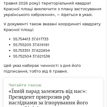
травня 2026 року) територіальний квадрат
Красної площі виключити з плану застосування
українського озброєння», — йдеться в указі.
У документі також вказані координаті квадрату
Красної площі:
55.754413 37.617733
55.755205 37.619181
55.753351 37.622854
55.752504 37.621538
Цей указ набирає чинності з дня його
підписання, тобто від 8 травня.
«Їхній парад залежить від нас»:
Президент пригрозив рф
наслідками за ігнорування його