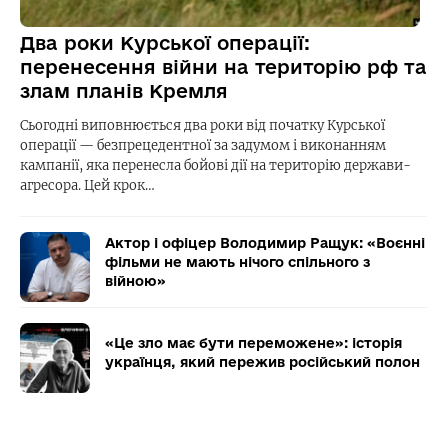
Два роки Курської операції:
перенесення війни на територію рф та
злам планів Кремля
Сьогодні виповнюється два роки від початку Курської
операції — безпрецедентної за задумом і виконанням
кампанії, яка перенесла бойові дії на територію держави-
агресора. Цей крок…
Актор і офіцер Володимир Ращук: «Воєнні
фільми не мають нічого спільного з
війною»
«Це зло має бути переможене»: історія
українця, який пережив російський полон