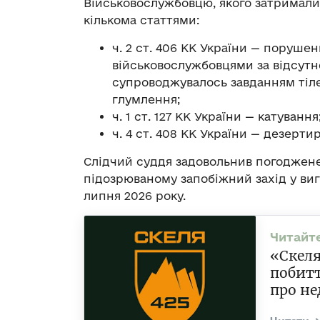
Військовослужбовцю, якого затримали 
кількома статтями:
ч. 2 ст. 406 КК України — поруш
військовослужбовцями за відсутно
супроводжувалось завданням тіл
глумлення;
ч. 1 ст. 127 КК України — катування
ч. 4 ст. 408 КК України — дезерти
Слідчий суддя задовольнив погоджене
підозрюваному запобіжний захід у виг
липня 2026 року.
«Скеля
побитт
про не