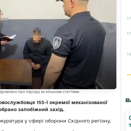
17
17
16
ідомлено про підозру за кількома статтями.
В
овослужбовця 155-ї окремої механізованої
обрано запобіжний захід.
куратура у сфері оборони Східного регіону.