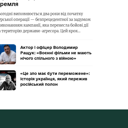
ремля
ьогодні виповнюється два роки від початку
урської операції — безпрецедентної за задумом
виконанням кампанії, яка перенесла бойові дії
а територію держави-агресора. Цей крок…
Актор і офіцер Володимир
Ращук: «Воєнні фільми не мають
нічого спільного з війною»
«Це зло має бути переможене»:
історія українця, який пережив
російський полон