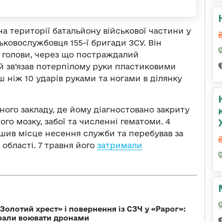
на території батальйону військової частини у
ьковослужбовця 155-ї бригади ЗСУ. Він
у голови, через що постраждалий
й зв’язав потерпілому руки пластиковими
 ніж 10 ударів руками та ногами в ділянку
ного закладу, де йому діагностовано закриту
го мозку, забої та численні гематоми. 4
шив місце несення служби та перебував за
області. 7 травня його
затримали
Золотий хрест» і повернення із СЗЧ у «Рарог»:
брали воювати дронами