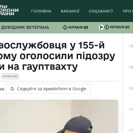
ГОЛОВНА
ВАКАНСІЇ
СОЦЗАХИСТ
ПРО 
ДОВІДНИК ВЕТЕРАНА
вослужбовця у 155-й
18
ому оголосили підозру
и на гауптвахту
18
НОВИНИ
18
Слідкуйте за АрміяInform в Google
хв.
17
17