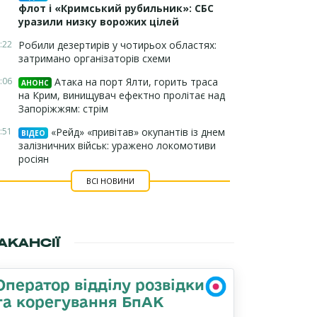
флот і «Кримський рубильник»: СБС
уразили низку ворожих цілей
:22
Робили дезертирів у чотирьох областях:
затримано організаторів схеми
:06
Атака на порт Ялти, горить траса
АНОНС
на Крим, винищувач ефектно пролітає над
Запоріжжям: стрім
:51
«Рейд» «привітав» окупантів із днем
ВІДЕО
залізничних військ: уражено локомотиви
росіян
ВСІ НОВИНИ
АКАНСІЇ
Оператор відділу розвідки
та корегування БпАК