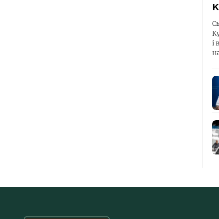
К
С
К
і 
н