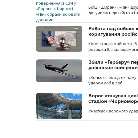
Бійці «Ширан» і «Пін» др
долучились до війська і 
Робота над собою: х
коригування російс
Конфіскацію майна та 15 
розвідки (більш відомої як
Збили «Герберу» пе
унікальне знищенн
«Хенкок», боєць екіпажу 
ударом лоб в лоб.
Ворог атакував ци
стадіон «Чорномор
Унаслідок ворожого удар