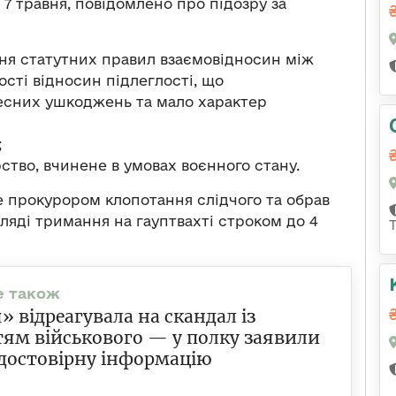
7 травня, повідомлено про підозру за
ення статутних правил взаємовідносин між
сті відносин підлеглості, що
есних ушкоджень та мало характер
;
рство, вчинене в умовах воєнного стану.
 прокурором клопотання слідчого та обрав
ляді тримання на гауптвахті строком до 4
» відреагувала на скандал із
ям військового — у полку заявили
достовірну інформацію