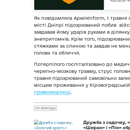
Як повідомляла АрміяInform, 1 травня 
місті Дніпрі підозрюваний побив війс
завдавав йому ударів руками в ділянк
знепритомнів. Крім того, підозрювани
стяжками за спиною та завдав не менш
голови та обличчя.
Потерпілого госпіталізовано до медич
черепно-мозкову травму, струс головно
травня підозрюваний самовільно зали
місцем проживання у Кіровоградській 
правоохоронці
.
155 БРИГАДА
Дружба з садочку, «
«Ширан» і «Пін» о