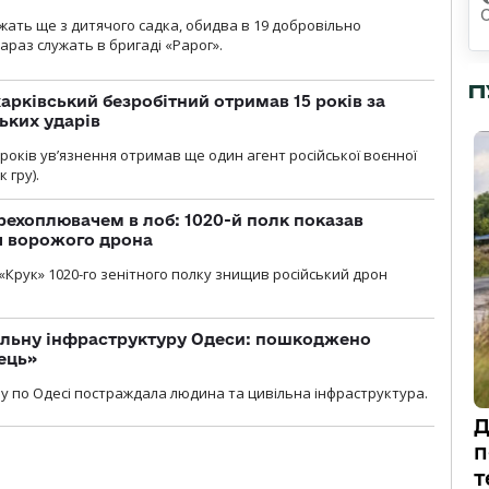
ужать ще з дитячого садка, обидва в 19 добровільно
зараз служать в бригаді «Рарог».
П
арківський безробітний отримав 15 років за
ьких ударів
років увʼязнення отримав ще один агент російської воєнної
 гру).
рехоплювачем в лоб: 1020-й полк показав
я ворожого дрона
«Крук» 1020-го зенітного полку знищив російський дрон
вільну інфраструктуру Одеси: пошкоджено
ець»
у по Одесі постраждала людина та цивільна інфраструктура.
Д
п
т