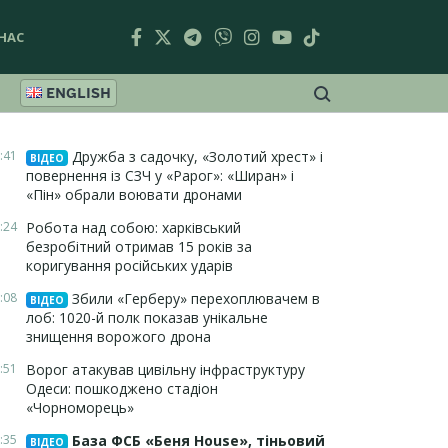
НАС
ENGLISH
:41
Дружба з садочку, «Золотий хрест» і
ВІДЕО
повернення із СЗЧ у «Рарог»: «Ширан» і
«Пін» обрали воювати дронами
:24
Робота над собою: харківський
безробітний отримав 15 років за
коригування російських ударів
:08
Збили «Герберу» перехоплювачем в
ВІДЕО
лоб: 1020-й полк показав унікальне
знищення ворожого дрона
:51
Ворог атакував цивільну інфраструктуру
Одеси: пошкоджено стадіон
«Чорноморець»
:35
База ФСБ «Беня House», тіньовий
ВІДЕО