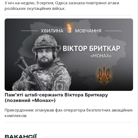
У ніч на неділю, 9 серпня, Одеса зазнала повітряної атаки
російських окупаційних військ.
Пам’яті штаб-сержанта Віктора Бриткару
(позивний «Монах»)
Прикордонник опанував фах оператора безпілотних авіаційних
комплексів.
ВАКАНСІЇ