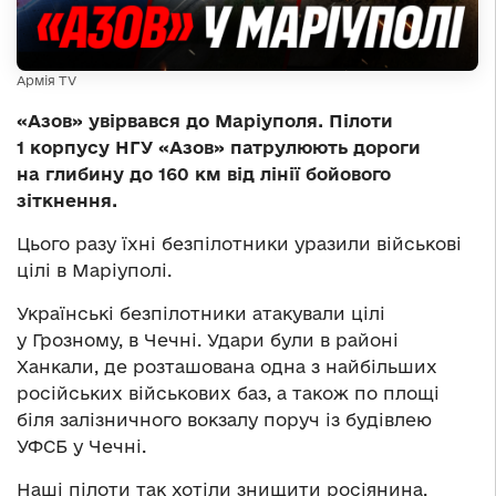
Армія TV
«Азов» увірвався до Маріуполя. Пілоти
1 корпусу НГУ «Азов» патрулюють дороги
на глибину до 160 км від лінії бойового
зіткнення.
Цього разу їхні безпілотники уразили військові
цілі в Маріуполі.
Українські безпілотники атакували цілі
у Грозному, в Чечні. Удари були в районі
Ханкали, де розташована одна з найбільших
російських військових баз, а також по площі
біля залізничного вокзалу поруч із будівлею
УФСБ у Чечні.
Наші пілоти так хотіли знищити росіянина,