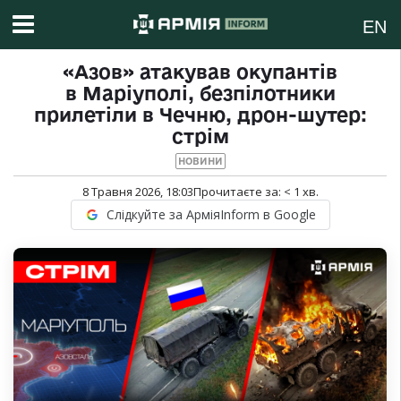
EN
«Азов» атакував окупантів
в Маріуполі, безпілотники
прилетіли в Чечню, дрон-шутер:
стрім
НОВИНИ
8 Травня 2026, 18:03
Прочитаєте за:
< 1
хв.
Слідкуйте за АрміяInform в Google