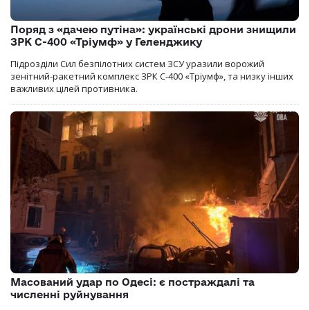
Поряд з «дачею путіна»: українські дрони знищили
ЗРК С-400 «Тріумф» у Геленджику
Підрозділи Сил безпілотних систем ЗСУ уразили ворожий
зенітний-ракетний комплекс ЗРК С-400 «Тріумф», та низку інших
важливих цілей противника.
Масований удар по Одесі: є постраждалі та
численні руйнування