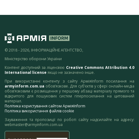
© 2018 - 2026, ІНФОРМАЦІЙНЕ АГЕНТСТВО,
Міністерство оборони України
Контент доступний за ліцензією
Creative Commons Attribution 4.0
International license
якщо не зазначено інше.
При використанні контенту з сайту АрміяInform посилання на
armyinform.com.ua
обов’язкове. Для суб’єктів у сфері онлайн-медіа
обов’язковим є розміщення у першому абзаці матеріалу прямого та
відкритого для пошукових систем гіперпосилання на цитований
матеріал.
Політика користування сайтом АрміяInform
Політика використання файлів cookie
Зауваження та пропозиції по роботі сайту надсилайте на адресу:
webmaster@armyinform.com.ua