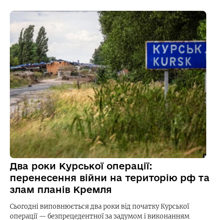
Два роки Курської операції:
перенесення війни на територію рф та
злам планів Кремля
Сьогодні виповнюється два роки від початку Курської
операції — безпрецедентної за задумом і виконанням