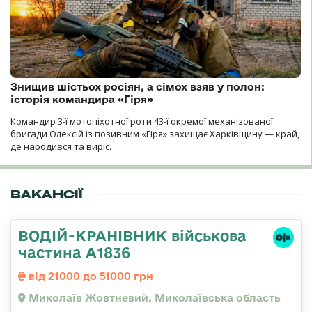
Знищив шістьох росіян, а сімох взяв у полон:
історія командира «Гіря»
Командир 3-ї мотопіхотної роти 43-ї окремої механізованої
бригади Олексій із позивним «Гіря» захищає Харківщину — край,
де народився та виріс.
ВАКАНСІЇ
ВОДІЙ-КРАНІВНИК військова
частина А1836
від 21000 до 51000 грн
Миколаїв Жовтневий, Миколаївська область