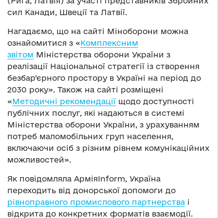
(Рига, Латвія) за участі представників Збройних
сил Канади, Швеції та Латвії.
Нагадаємо, що на сайті Міноборони можна
ознайомитися з «
Комплексним
звітом
Міністерства оборони України з
реалізації Національної стратегії із створення
безбар’єрного простору в Україні на період до
2030 року». Також на сайті розміщені
«
Методичні рекомендації
щодо доступності
публічних послуг, які надаються в системі
Міністерства оборони України, з урахуванням
потреб маломобільних груп населення,
включаючи осіб з різним рівнем комунікаційних
можливостей».
Як повідомляла АрміяInform, Україна
переходить від донорської допомоги до
рівноправного промислового партнерства
і
відкрита до конкретних форматів взаємодії.