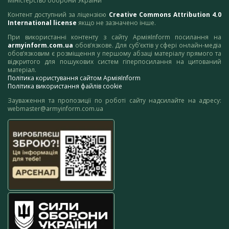
Міністерство оборони України
Контент доступний за ліцензією
Creative Commons Attribution 4.0
International license
якщо не зазначено інше.
При використанні контенту з сайту АрміяInform посилання на
armyinform.com.ua
обов’язкове. Для суб’єктів у сфері онлайн-медіа
обов’язковим є розміщення у першому абзаці матеріалу прямого та
відкритого для пошукових систем гіперпосилання на цитований
матеріал.
Політика користування сайтом АрміяInform
Політика використання файлів cookie
Зауваження та пропозиції по роботі сайту надсилайте на адресу:
webmaster@armyinform.com.ua