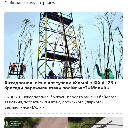
Слобожанському напрямку.
Антидронові сітки врятували «Хамві»: бійці 128-ї
бригади пережили атаку російської «Молнії»
Бійці 128-ї Закарпатської бригади, повертаючись із бойового
завдання, потрапили під атаку російського ударного
безпілотника «Молнія».