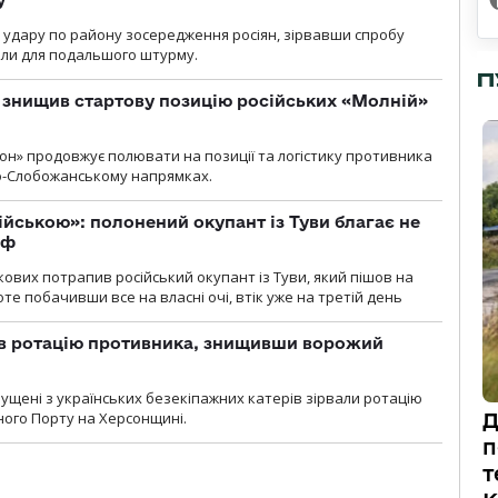
и удару по району зосередження росіян, зірвавши спробу
или для подальшого штурму.
П
 знищив стартову позицію російських «Молній»
н» продовжує полювати на позиції та логістику противника
но-Слобожанському напрямках.
ійською»: полонений окупант із Туви благає не
рф
кових потрапив російський окупант із Туви, який пішов на
те побачивши все на власні очі, втік уже на третій день
ав ротацію противника, знищивши ворожий
пущені з українських безекіпажних катерів зірвали ротацію
зного Порту на Херсонщині.
Д
п
т