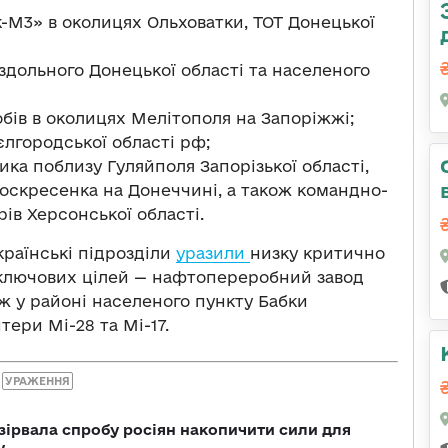
-М3» в околицях Ольховатки, ТОТ Донецької
здольного Донецької області та населеного
бів в околицях Мелітополя на Запоріжжі;
єлгородської області рф;
ка поблизу Гуляйполя Запорізької області,
оскресенка на Донеччині, а також командно-
ів Херсонської області.
країнські підрозділи
уразили
низку критично
 ключових цілей — нафтопереробний завод
ж у районі населеного пункту Бабки
тери Мі-28 та Мі-17.
УРАЖЕННЯ
зірвала спробу росіян накопичити сили для
у