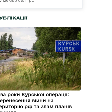
126 ОБр Сил ТрО
УБЛІКАЦІЇ
ва роки Курської операції:
еренесення війни на
ериторію рф та злам планів