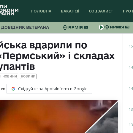
ГОЛОВНА
ВАКАНСІЇ
СОЦЗАХИСТ
ПРО 
ДОВІДНИК ВЕТЕРАНА
ійська вдарили по
15
«Пермський» і складах
упантів
14
І НОВИНИ
НОВИНИ
14
Слідкуйте за АрміяInform в Google
хв.
13
13