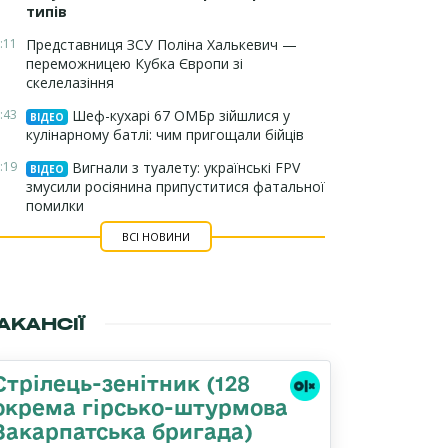
типів
:11
Представниця ЗСУ Поліна Халькевич —
переможницею Кубка Європи зі
скелелазіння
:43
Шеф-кухарі 67 ОМБр зійшлися у
ВІДЕО
кулінарному батлі: чим пригощали бійців
:19
Вигнали з туалету: українські FPV
ВІДЕО
змусили росіянина припуститися фатальної
помилки
ВСІ НОВИНИ
АКАНСІЇ
Стрілець-зенітник (128
окрема гірсько-штурмова
Закарпатська бригада)