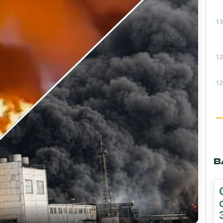
13
12
12
В