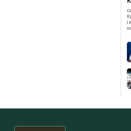
К
С
К
і 
н