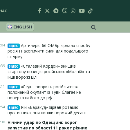
НАС
ENGLISH
:04
Артилерія 66 ОМБр зірвала спробу
ВІДЕО
росіян накопичити сили для подальшого
штурму
:39
«Сталевий Кордон» знищив
ВІДЕО
стартову позицію російських «Молній» та
інші ворожі цілі
:11
«Ледь говорить російською»:
ВІДЕО
полонений окупант із Туви благає не
повертати його до рф
:54
Рій «Баракуд» зірвав ротацію
ВІДЕО
противника, знищивши ворожий десант
:30
Нічний удар по Одещині: ворог
запустив по області 11 ракет різних