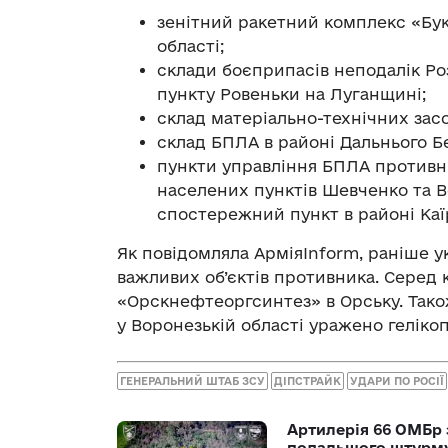
зенітний ракетний комплекс «Бук
області;
склади боєприпасів неподалік Ро
пункту Ровеньки на Луганщині;
склад матеріально-технічних засо
склад БПЛА в районі Дальнього Б
пункти управління БПЛА противни
населених пунктів Шевченко та В
спостережний пункт в районі Каїр
Як повідомляла АрміяInform, раніше у
важливих об’єктів противника. Серед
«Орскнефтеоргсинтез» в Орську. Тако
у Воронезькій області уражено гелікоп
ГЕНЕРАЛЬНИЙ ШТАБ ЗСУ
ДІПСТРАЙК
УДАРИ ПО РОСІЇ
Артилерія 66 ОМБр 
подальшого штурм