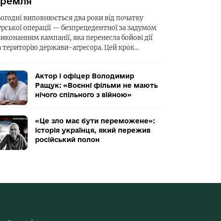
ремля
ьогодні виповнюється два роки від початку
урської операції — безпрецедентної за задумом
виконанням кампанії, яка перенесла бойові дії
а територію держави-агресора. Цей крок…
Актор і офіцер Володимир
Ращук: «Воєнні фільми не мають
нічого спільного з війною»
«Це зло має бути переможене»:
історія українця, який пережив
російський полон