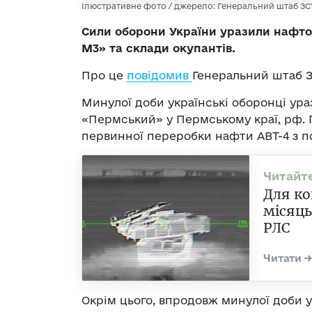
Ілюстративне фото / джерело: Генеральний штаб ЗС
Сили оборони України уразили нафто
М3» та склади окупантів.
Про це
повідомив
Генеральний штаб З
Минулої доби українські оборонці ур
«Пермський» у Пермському краї, рф.
первинної переробки нафти АВТ-4 з п
Для ко
місяць
РЛС
Окрім цього, впродовж минулої доби у