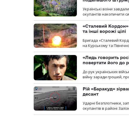
Українські воїни завдал
окупантів накопичити с
«Сталевий Кордон»
та інші ворожі цілі
Бригада «Сталевий Кордо
на Курському та Північ
«Ледь говорить рос
повертати його до 
До рук українських війсь
війну заради грошей, про
Рій «Баракуд» зірв
десант
Ударні безпілотники, за
окупантів в районі Залі