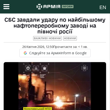
EN
СБС завдали удару по найбільшому
нафтопереробному заводі на
півночі росії
ВАЖЛИВІ НОВИНИ
НОВИНИ
26 Квітня 2026, 12:50
Прочитаєте за:
< 1
хв.
Слідкуйте за АрміяInform в Google