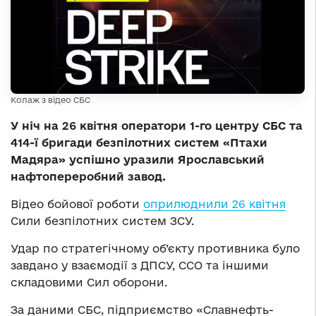
Колаж з відео СБС
У ніч на 26 квітня оператори 1-го центру СБС та
414-ї бригади безпілотних систем «Птахи
Мадяра» успішно уразили Ярославський
нафтопереробний завод.
Відео бойової роботи
оприлюднили 26 квітня
Сили безпілотних систем ЗСУ.
Удар по стратегічному об’єкту противника було
завдано у взаємодії з ДПСУ, ССО та іншими
складовими Сил оборони.
За даними СБС, підприємство «Славнефть-