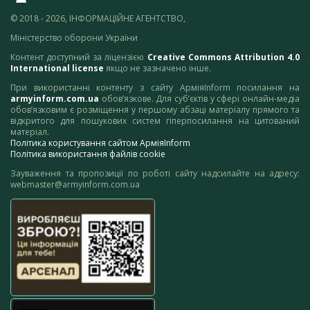
© 2018 - 2026, ІНФОРМАЦІЙНЕ АГЕНТСТВО,
Міністерство оборони України
Контент доступний за ліцензією
Creative Commons Attribution 4.0
International license
якщо не зазначено інше.
При використанні контенту з сайту АрміяInform посилання на
armyinform.com.ua
обов’язкове. Для суб’єктів у сфері онлайн-медіа
обов’язковим є розміщення у першому абзаці матеріалу прямого та
відкритого для пошукових систем гіперпосилання на цитований
матеріал.
Політика користування сайтом АрміяInform
Політика використання файлів cookie
Зауваження та пропозиції по роботі сайту надсилайте на адресу:
webmaster@armyinform.com.ua