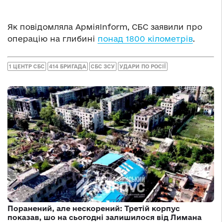
Як повідомляла АрміяInform, СБС заявили про
операцію на глибині
понад 1800 кілометрів
.
1 ЦЕНТР СБС
414 БРИГАДА
СБС ЗСУ
УДАРИ ПО РОСІЇ
Поранений, але нескорений: Третій корпус
показав, шо на сьогодні залишилося від Лимана