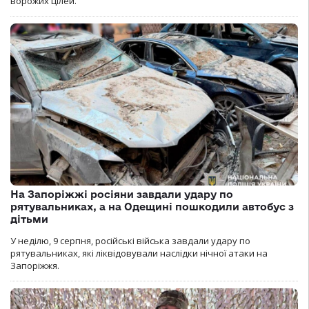
ворожих цілей.
На Запоріжжі росіяни завдали удару по
рятувальниках, а на Одещині пошкодили автобус з
дітьми
У неділю, 9 серпня, російські війська завдали удару по
рятувальниках, які ліквідовували наслідки нічної атаки на
Запоріжжя.