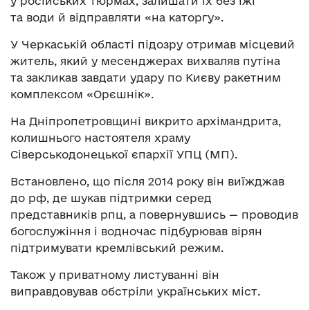
у російських тюрмах, залишати їх без їжі
та води й відправляти «на каторгу».
У Черкаській області підозру отримав місцевий
житель, який у месенджерах вихваляв путіна
та закликав завдати удару по Києву ракетним
комплексом «Орєшнік».
На Дніпропетровщині викрито архімандрита,
колишнього настоятеля храму
Сіверськодонецької єпархії УПЦ (МП).
Встановлено, що після 2014 року він виїжджав
до рф, де шукав підтримки серед
представників рпц, а повернувшись — проводив
богослужіння і водночас підбурював вірян
підтримувати кремлівський режим.
Також у приватному листуванні він
виправдовував обстріли українських міст.