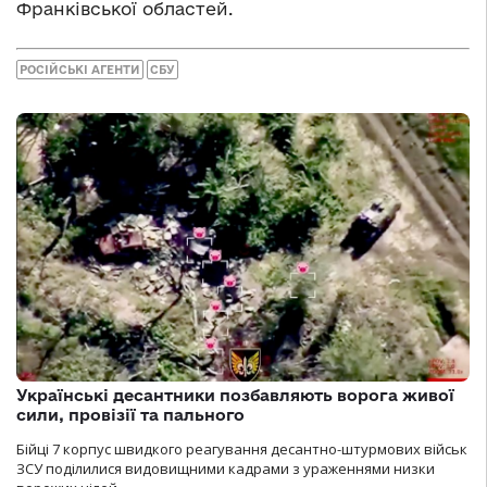
Франківської областей.
РОСІЙСЬКІ АГЕНТИ
СБУ
Українські десантники позбавляють ворога живої
сили, провізії та пального
Бійці 7 корпус швидкого реагування десантно-штурмових військ
ЗСУ поділилися видовищними кадрами з ураженнями низки