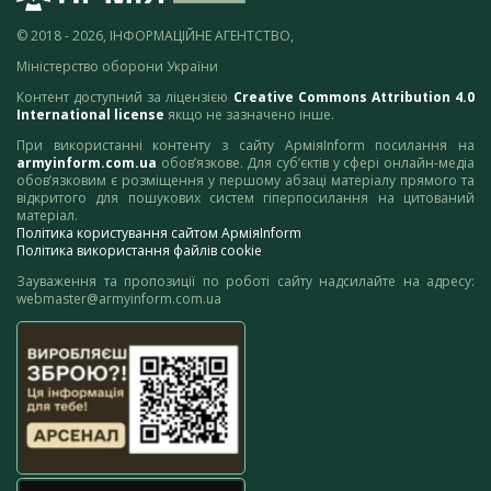
© 2018 - 2026, ІНФОРМАЦІЙНЕ АГЕНТСТВО,
Міністерство оборони України
Контент доступний за ліцензією
Creative Commons Attribution 4.0
International license
якщо не зазначено інше.
При використанні контенту з сайту АрміяInform посилання на
armyinform.com.ua
обов’язкове. Для суб’єктів у сфері онлайн-медіа
обов’язковим є розміщення у першому абзаці матеріалу прямого та
відкритого для пошукових систем гіперпосилання на цитований
матеріал.
Політика користування сайтом АрміяInform
Політика використання файлів cookie
Зауваження та пропозиції по роботі сайту надсилайте на адресу:
webmaster@armyinform.com.ua