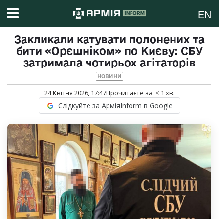
EN
Закликали катувати полонених та
бити «Орєшніком» по Києву: СБУ
затримала чотирьох агітаторів
НОВИНИ
24 Квітня 2026, 17:47
Прочитаєте за:
< 1
хв.
Слідкуйте за АрміяInform в Google