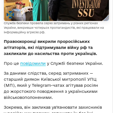
Служба безпеки провела серію затримань у різних регіонах
України, викривши чотирьох пропагандистів, які працювали на
інформаційну агресію рф.
Правоохоронці викрили проросійських
агітаторів, які підтримували війну рф та
закликали до насильства проти українців.
Про це
повідомили
у Службі безпеки України.
За даними слідства, серед затриманих —
старший диякон Київської митрополії УПЦ
(МП), який у Telegram-чатах агітував росіян
до жорстокого поводження з українськими
військовополоненими.
Зокрема, він закликав ув’язнювати захисників