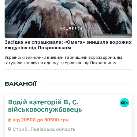
Засідка не спрацювала: «Омега» знищила ворожих
«ждунів» під Покровськом
Українські захисники виявили та знищили ворожі дрони, які
готували засідку на одному з териконів під Покровськом.
ВАКАНСІЇ
Водій категорій B, C,
військовослужбовець
від 20500 до 50500 грн
Стрий, Львівська область