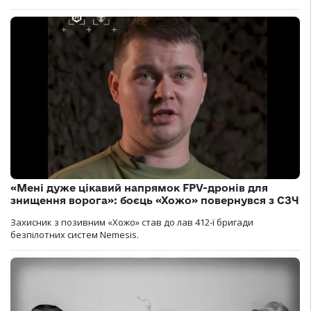
«Мені дуже цікавий напрямок FPV-дронів для
знищення ворога»: боєць «Хожо» повернувся з СЗЧ
Захисник з позивним «Хожо» став до лав 412-ї бригади
безпілотних систем Nemesis.