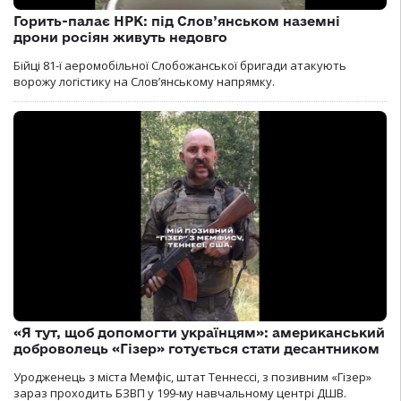
Горить-палає НРК: під Слов’янськом наземні
дрони росіян живуть недовго
Бійці 81-ї аеромобільної Слобожанської бригади атакують
ворожу логістику на Словʼянському напрямку.
«Я тут, щоб допомогти українцям»: американський
доброволець «Гізер» готується стати десантником
Уродженець з міста Мемфіс, штат Теннессі, з позивним «Гізер»
зараз проходить БЗВП у 199-му навчальному центрі ДШВ.