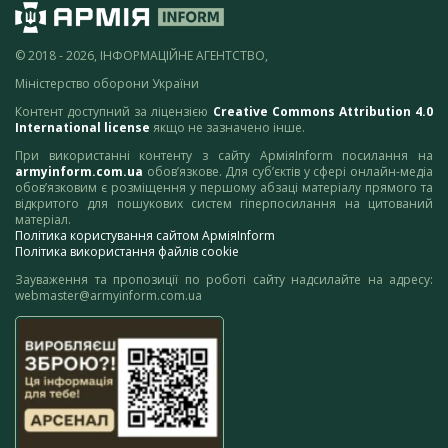
© 2018 - 2026, ІНФОРМАЦІЙНЕ АГЕНТСТВО,
Міністерство оборони України
Контент доступний за ліцензією
Creative Commons Attribution 4.0
International license
якщо не зазначено інше.
При використанні контенту з сайту АрміяInform посилання на
armyinform.com.ua
обов’язкове. Для суб’єктів у сфері онлайн-медіа
обов’язковим є розміщення у першому абзаці матеріалу прямого та
відкритого для пошукових систем гіперпосилання на цитований
матеріал.
Політика користування сайтом АрміяInform
Політика використання файлів cookie
Зауваження та пропозиції по роботі сайту надсилайте на адресу:
webmaster@armyinform.com.ua